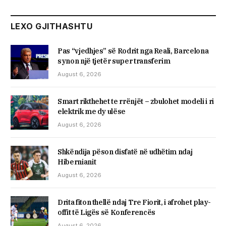
LEXO GJITHASHTU
Pas “vjedhjes” së Rodrit nga Reali, Barcelona
synon një tjetër super transferim
August 6, 2026
Smart rikthehet te rrënjët – zbulohet modeli i ri
elektrik me dy ulëse
August 6, 2026
Shkëndija pëson disfatë në udhëtim ndaj
Hibernianit
August 6, 2026
Drita fiton thellë ndaj Tre Fiorit, i afrohet play-
offit të Ligës së Konferencës
August 6, 2026