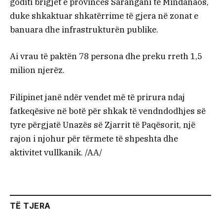
goditi brigjet e provincës Sarangani të Mindanaos,
duke shkaktuar shkatërrime të gjera në zonat e
banuara dhe infrastrukturën publike.
Ai vrau të paktën 78 persona dhe preku rreth 1,5
milion njerëz.
Filipinet janë ndër vendet më të prirura ndaj
fatkeqësive në botë për shkak të vendndodhjes së
tyre përgjatë Unazës së Zjarrit të Paqësorit, një
rajon i njohur për tërmete të shpeshta dhe
aktivitet vullkanik. /AA/
TË TJERA