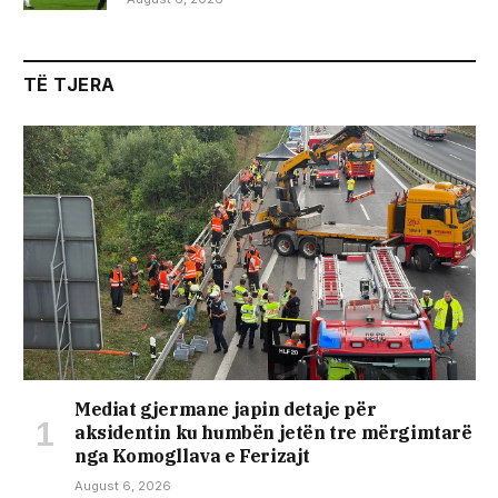
TË TJERA
Mediat gjermane japin detaje për
aksidentin ku humbën jetën tre mërgimtarë
nga Komogllava e Ferizajt
August 6, 2026