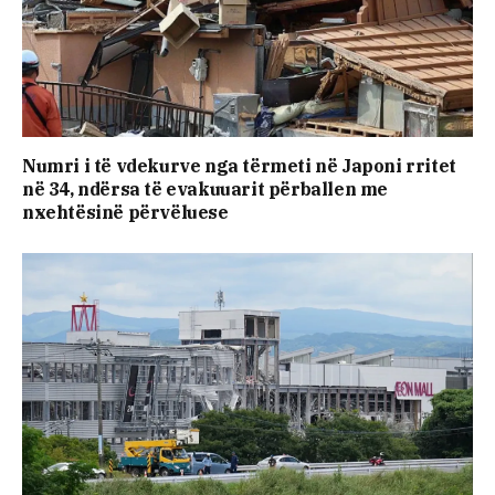
Numri i të vdekurve nga tërmeti në Japoni rritet
në 34, ndërsa të evakuuarit përballen me
nxehtësinë përvëluese