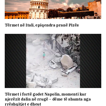
Tërmet në Itali, epiqendra pranë Pizës
Tërmet i fortë godet Napolin, momenti kur
njerëzit dalin në rrugë – dëme të shumta nga
rrëshqitjet e dheut