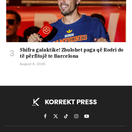
Shifra galaktike! Zbulohet paga që Rodri do
të përfitojë te Barcelona
August 6, 2026
Facebook
X
TikTok
Instagram
YouTube
(Twitter)