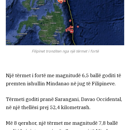
Filipinet tronditen nga një tërmet i fortë
Një tërmet i fortë me magnitudë 6,5 ballë goditi të
premten ishullin Mindanao në jug të Filipineve.
Tërmeti goditi pranë Sarangani, Davao Occidental,
në një thellësi prej 52,4 kilometrash.
Më 8 qershor, një tërmet me magnitudë 7,8 ballë