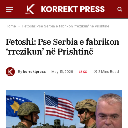
Home
»
Fetoshi: Pse Serbia e fabrikon ‘rrezikun’ në Prishtinë
Fetoshi: Pse Serbia e fabrikon
‘rrezikun’ në Prishtinë
By
korrektpress
May 15, 2026
2 Mins Read
LEXO