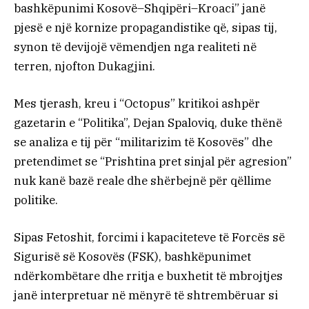
bashkëpunimi Kosovë–Shqipëri–Kroaci” janë
pjesë e një kornize propagandistike që, sipas tij,
synon të devijojë vëmendjen nga realiteti në
terren, njofton Dukagjini.
Mes tjerash, kreu i “Octopus” kritikoi ashpër
gazetarin e “Politika”, Dejan Spaloviq, duke thënë
se analiza e tij për “militarizim të Kosovës” dhe
pretendimet se “Prishtina pret sinjal për agresion”
nuk kanë bazë reale dhe shërbejnë për qëllime
politike.
Sipas Fetoshit, forcimi i kapaciteteve të Forcës së
Sigurisë së Kosovës (FSK), bashkëpunimet
ndërkombëtare dhe rritja e buxhetit të mbrojtjes
janë interpretuar në mënyrë të shtrembëruar si