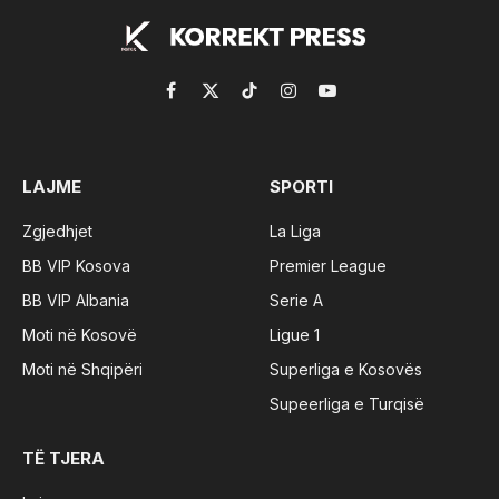
Facebook
X
TikTok
Instagram
YouTube
(Twitter)
LAJME
SPORTI
Zgjedhjet
La Liga
BB VIP Kosova
Premier League
BB VIP Albania
Serie A
Moti në Kosovë
Ligue 1
Moti në Shqipëri
Superliga e Kosovës
Supeerliga e Turqisë
TË TJERA