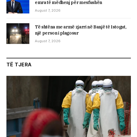
emra të mëdhenj për mesfushën
August 7, 2026
Të shtëna me armë zjarri në Banjë të Istogut,
një person i plagosur
August 7, 2026
TË TJERA