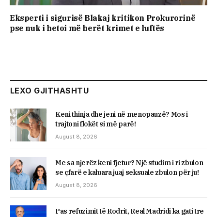
Eksperti i sigurisë Blakaj kritikon Prokurorinë
pse nuk i hetoi më herët krimet e luftës
LEXO GJITHASHTU
Keni thinja dhe jeni në menopauzë? Mos i
trajtoni flokët si më parë!
August 8, 2026
Me sa njerëz keni fjetur? Një studim i ri zbulon
se çfarë e kaluara juaj seksuale zbulon për ju!
August 8, 2026
Pas refuzimit të Rodrit, Real Madridi ka gati tre