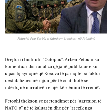
Fetoshi: Pse Serbia e fabrikon ‘rrezikun’ në Prishtinë
Drejtori i Institutit “Octopus”, Arben Fetoshi ka
komentuar disa analiza që janë publikuar e ku
sipas tij synojnë që Kosova të paraqitet si faktor
destabilizues në rajon për të cilat thotë se
ndërtojnë narrativën e një ‘kërcënimi të rremë’.
Fetoshi thekson se pretendimet për “agresion të
NATO-s” në të kaluarën dhe për “rrezik nga