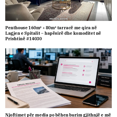
Penthouse 160m² + 80m² tarracë me qira në
Lagjen e Spitalit – hapësirë dhe komoditet në
Prishtinë #14030
Njoftimet për media po bëhen burim gjithnjë e më