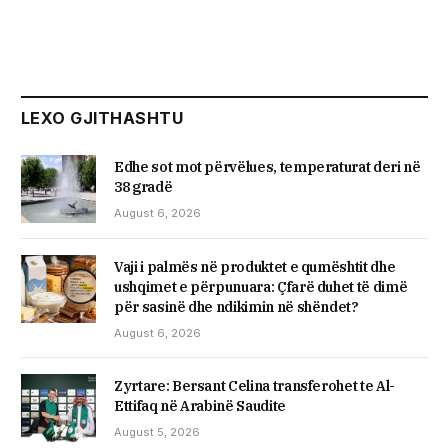
LEXO GJITHASHTU
Edhe sot mot përvëlues, temperaturat deri në
38 gradë
August 6, 2026
Vaji i palmës në produktet e qumështit dhe
ushqimet e përpunuara: Çfarë duhet të dimë
për sasinë dhe ndikimin në shëndet?
August 6, 2026
Zyrtare: Bersant Celina transferohet te Al-
Ettifaq në Arabinë Saudite
August 5, 2026