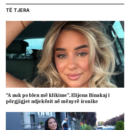
TË TJERA
“A nuk po blen më klikime”, Elijona Binakaj i
përgjigjet ndjekësit në mënyrë ironike