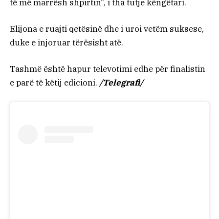
të më marrësh shpirtin”, i tha tutje këngëtari.
Elijona e ruajti qetësinë dhe i uroi vetëm suksese,
duke e injoruar tërësisht atë.
Tashmë është hapur televotimi edhe për finalistin
e parë të këtij edicioni.
/Telegrafi/