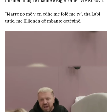
mbahet finalja e madhe e Big Brother VIP Kosova.
“Marre po më vjen edhe me folë me ty”, tha Labi
tutje, me Elijonën që mbante qetësinë.