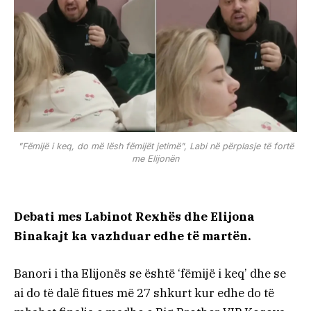
"Fëmijë i keq, do më lësh fëmijët jetimë", Labi në përplasje të fortë
me Elijonën
Debati mes Labinot Rexhës dhe Elijona
Binakajt ka vazhduar edhe të martën.
Banori i tha Elijonës se është ‘fëmijë i keq’ dhe se
ai do të dalë fitues më 27 shkurt kur edhe do të