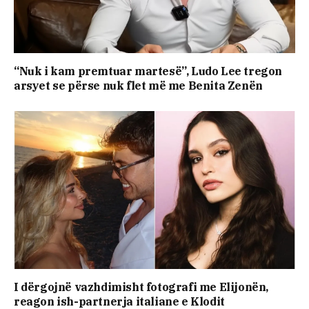
“Nuk i kam premtuar martesë”, Ludo Lee tregon
arsyet se përse nuk flet më me Benita Zenën
I dërgojnë vazhdimisht fotografi me Elijonën,
reagon ish-partnerja italiane e Klodit