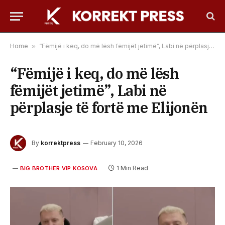
Home
»
“Fëmijë i keq, do më lësh fëmijët jetimë”, Labi në përplasje të fortë me Elijonën
“Fëmijë i keq, do më lësh
fëmijët jetimë”, Labi në
përplasje të fortë me Elijonën
By
korrektpress
February 10, 2026
1 Min Read
BIG BROTHER VIP KOSOVA