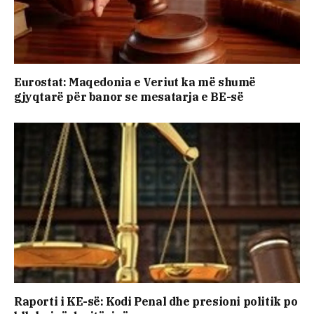
Eurostat: Maqedonia e Veriut ka më shumë
gjyqtarë për banor se mesatarja e BE-së
Raporti i KE-së: Kodi Penal dhe presioni politik po