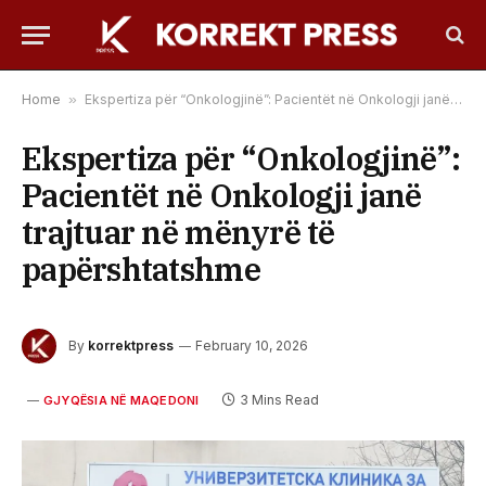
Home
»
Ekspertiza për “Onkologjinë”: Pacientët në Onkologji janë trajtuar në mënyrë të papërshtatshme
Ekspertiza për “Onkologjinë”:
Pacientët në Onkologji janë
trajtuar në mënyrë të
papërshtatshme
By
korrektpress
February 10, 2026
3 Mins Read
GJYQËSIA NË MAQEDONI