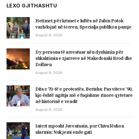
LEXO GJITHASHTU
Hetimet për krimet e luftës në Zubin Potok
vazhdojnë në terren, Specialja publikon pamje
August 8, 2026
Dy persona të arrestuar nën dyshimin për
shkaktimin e zjarreve në Makedonski Brod dhe
Dollnen
August 8, 2026
Dita e 70-të e protestës, Berisha: Pas viteve ’90,
kjo është ngritja më e fuqishme rinore qytetare
në historinë e vendit
August 8, 2026
Interi mposht Juventusin, por Chivu lëshon
alarmin: Nuk jemi ende gati