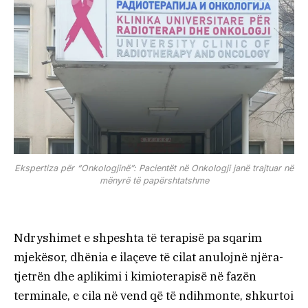
Ekspertiza për “Onkologjinë”: Pacientët në Onkologji janë trajtuar në
mënyrë të papërshtatshme
Ndryshimet e shpeshta të terapisë pa sqarim
mjekësor, dhënia e ilaçeve të cilat anulojnë njëra-
tjetrën dhe aplikimi i kimioterapisë në fazën
terminale, e cila në vend që të ndihmonte, shkurtoi