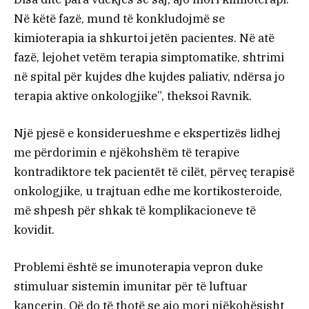
Në këtë fazë, mund të konkludojmë se
kimioterapia ia shkurtoi jetën pacientes. Në atë
fazë, lejohet vetëm terapia simptomatike, shtrimi
në spital për kujdes dhe kujdes paliativ, ndërsa jo
terapia aktive onkologjike”, theksoi Ravnik.
Një pjesë e konsiderueshme e ekspertizës lidhej
me përdorimin e njëkohshëm të terapive
kontradiktore tek pacientët të cilët, përveç terapisë
onkologjike, u trajtuan edhe me kortikosteroide,
më shpesh për shkak të komplikacioneve të
kovidit.
Problemi është se imunoterapia vepron duke
stimuluar sistemin imunitar për të luftuar
kancerin. Që do të thotë se ajo mori njëkohësisht