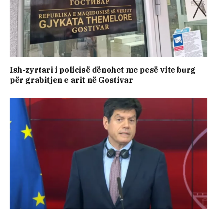
Ish-zyrtari i policisë dënohet me pesë vite burg
për grabitjen e arit në Gostivar