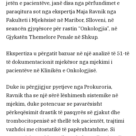
jetën e pacientëve, janë disa nga përfundimet e
paraqitura sot nga ekspertja Maja Ravnik nga
Fakulteti i Mjekësisë në Maribor, Slloveni, në
seancën gjyqësore për rastin “Onkologjia”, në
Gjykatën Themelore Penale në Shkup.
Ekspertiza u përgatit bazuar në një analizë të 51-të
të dokumentacionit mjekësor nga mjekimi i
pacientëve në Klinikën e Onkologjisë.
Duke iu përgjigjur pyetjeve nga Prokuroria,
Ravnik tha se një sërë lëshimesh sistemike në
mjekim, duke potencuar se pavarësisht
përkeqësimit drastik të pasqyrës së gjakut dhe
trombocitopenisë së thellë tek pacientët, trajtimi
vazhdoi me citostatikë të papërshtatshme. Si