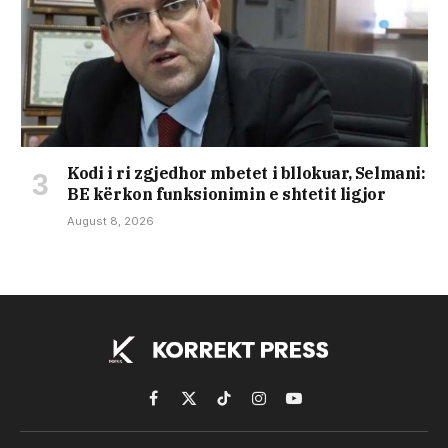
Kodi i ri zgjedhor mbetet i bllokuar, Selmani:
BE kërkon funksionimin e shtetit ligjor
August 8, 2026
Facebook
X
TikTok
Instagram
YouTube
(Twitter)