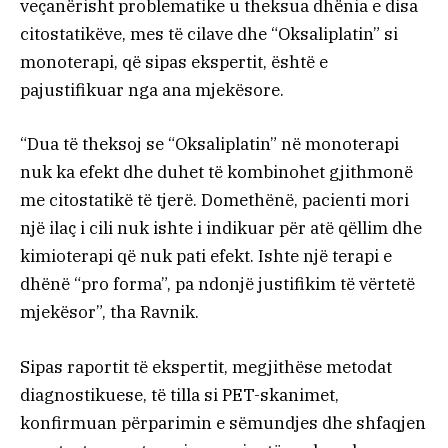
veçanërisht problematike u theksua dhënia e disa
citostatikëve, mes të cilave dhe “Oksaliplatin” si
monoterapi, që sipas ekspertit, është e
pajustifikuar nga ana mjekësore.
“Dua të theksoj se “Oksaliplatin” në monoterapi
nuk ka efekt dhe duhet të kombinohet gjithmonë
me citostatikë të tjerë. Domethënë, pacienti mori
një ilaç i cili nuk ishte i indikuar për atë qëllim dhe
kimioterapi që nuk pati efekt. Ishte një terapi e
dhënë “pro forma”, pa ndonjë justifikim të vërtetë
mjekësor”, tha Ravnik.
Sipas raportit të ekspertit, megjithëse metodat
diagnostikuese, të tilla si PET-skanimet,
konfirmuan përparimin e sëmundjes dhe shfaqjen