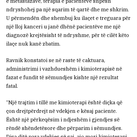
e metastazave, terapia e pacientëve shpesh
ndryshohej pa një sqarim të qartë dhe me shkrim.
U përmendën dhe shembuj ku ilaçet e treguara për
një lloj kanceri u janë dhënë pacientëve me një
diagnozë krejtësisht të ndryshme, për të cilët këto
ilaçe nuk kanë zbatim.
Ravnik konstatoi se në raste të caktuara,
administrimi i vazhdueshëm i kimioterapisë në
fazat e fundit të sëmundjes kishte një rezultat
fatal.
“Një trajtim i tillë me kimioterapi është diçka që
çon drejtpërdrejt në vdekjen e kësaj paciente.
Është një përkeqësim i ndjeshëm i gjendjes së
rëndë shëndetësore dhe përparim i sëmundjes.
Disa ditë para vdekjes së saj, ajo mori kimioterapi.