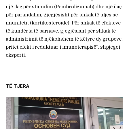
një ilaç për stimulim (Pembrolizumab) dhe një ilaç
për parandalim, gjegjësisht për shkak të uljes së
imunitetit (kortikosteroide). Për shkak të efekteve
të kundërta të barnave, gjegjësisht për shkak të
administrimit të njëkohshëm të këtyre dy grupeve,
pritet efekt i reduktuar i imunoterapisë”, shpjegoi
eksperti.
TË TJERA