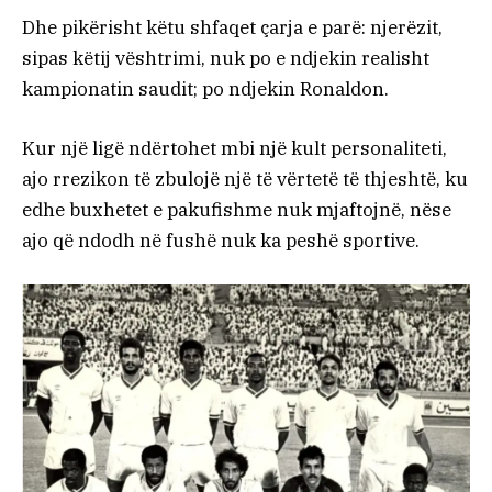
Dhe pikërisht këtu shfaqet çarja e parë: njerëzit,
sipas këtij vështrimi, nuk po e ndjekin realisht
kampionatin saudit; po ndjekin Ronaldon.
Kur një ligë ndërtohet mbi një kult personaliteti,
ajo rrezikon të zbulojë një të vërtetë të thjeshtë, ku
edhe buxhetet e pakufishme nuk mjaftojnë, nëse
ajo që ndodh në fushë nuk ka peshë sportive.