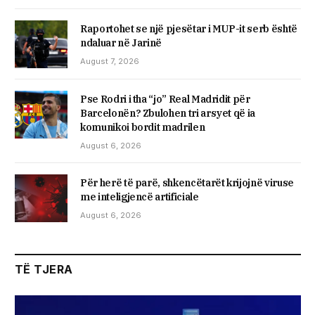
Raportohet se një pjesëtar i MUP-it serb është
ndaluar në Jarinë
August 7, 2026
Pse Rodri i tha “jo” Real Madridit për
Barcelonën? Zbulohen tri arsyet që ia
komunikoi bordit madrilen
August 6, 2026
Për herë të parë, shkencëtarët krijojnë viruse
me inteligjencë artificiale
August 6, 2026
TË TJERA