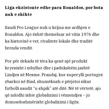
Liga ekzistonte edhe para Ronaldos, por bota
nuk e shihte
Saudi Pro League nuk u krijua me ardhjen e
Ronaldos. Ajo është themeluar në vitin 1976 dhe
ka historinë e vet, rivalitete lokale dhe traditë
brenda vendit.
Por për dekada të tëra ka qenë një produkt
kryesisht i mbyllur dhe i padukshëm jashtë
Lindjes së Mesme. Prandaj, kur superylli portugez
zbarkoi në Riad, shumëkush e përjetoi sikur
futbolli saudit “u shpik” atë ditë. Në të vërtetë, ajo
që ndodhi ishte globalizimi i vëmendjes – jo
domosdoshmërisht globalizimi i ligës.