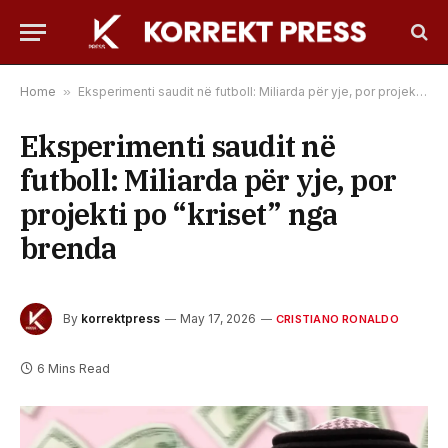
Home
»
Eksperimenti saudit në futboll: Miliarda për yje, por projekti po “kriset” nga brenda
Eksperimenti saudit në
futboll: Miliarda për yje, por
projekti po “kriset” nga
brenda
By
korrektpress
May 17, 2026
CRISTIANO RONALDO
6 Mins Read