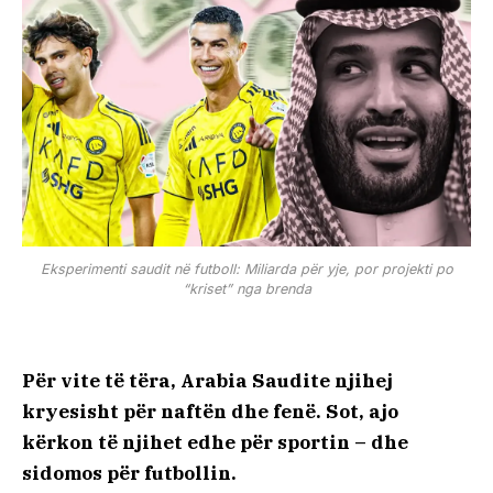
Eksperimenti saudit në futboll: Miliarda për yje, por projekti po
“kriset” nga brenda
Për vite të tëra, Arabia Saudite njihej
kryesisht për naftën dhe fenë. Sot, ajo
kërkon të njihet edhe për sportin – dhe
sidomos për futbollin.