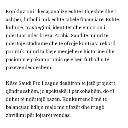
Konkluzioni i kësaj analize është i thjeshtë dhe i
ashpër, futbolli nuk është tabelë financiare. Është
kulturë, trashëgimi, identitet dhe emocion i
ndërtuar ndër breza. Arabia Saudite mund të
ndërtojë stadiume dhe të ofrojë kontrata rekord,
por nuk mund ta blejë menjëherë historinë dhe
pasionin e pakompromis që e bën futbollin të
pazëvendësueshëm.
Nëse Saudi Pro League dëshiron të jetë projekt i
qëndrueshëm, jo spektakël i përkohshëm, do t’i
duhet të ndërtojë bazën. Konkurrencë më të
balancuar, lidhje reale me tifozët dhe rrugë
zhvillimi për lojtarët vendas.