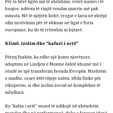
Për ta bërë ligën më të shitshme, rritet numri i të
huajve, ndërsa të rinjtë vendas marrin më pak
minuta. Në të njëjtën kohë, rrogat e larta në shtëpi
ulin motivimin për të shkuar në ligat e forta
europiane, ku do të rriteshin si lojtarë.
Klimë, izolim dhe “kafazi i artë”
Përtej fushës, ka edhe një kosto njerëzore,
adaptimi në Lindjen e Mesme është shumë më i
rëndë se një transferim brenda Evropës. Nxehtësi
e madhe, orare stërvitjeje natën, sfida fizike për
rikuperim, si dhe izolim social në komplekse të
mbyllura.
Ky “kafaz i artë” mund të ndikojë në shëndetin