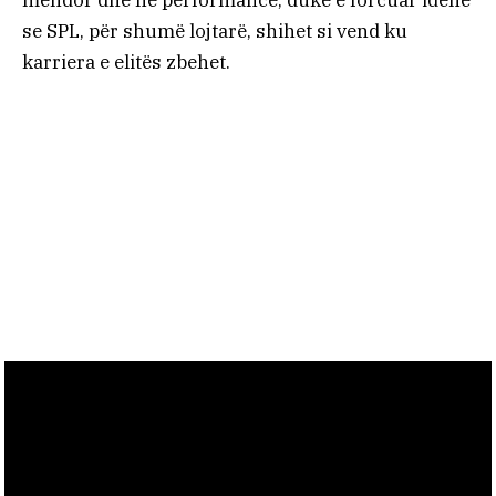
mendor dhe në performancë, duke e forcuar idenë
se SPL, për shumë lojtarë, shihet si vend ku
karriera e elitës zbehet.