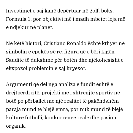
Investimet e saj kanë depërtuar në golf, boks,
Formula 1, por objektivi më i madh mbetet loja më
e ndjekur në planet.
Në këtë histori, Cristiano Ronaldo është kthyer në
simbolin e epokës së re: figura që e bëri Ligën
Saudite të dukshme për botën dhe njëkohësisht e
ekspozoi problemin e saj kryesor.
Argumenti që del nga analiza e fundit është e
drejtpërdrejtë: projekti më i shtrenjtë sportiv në
botë po përballet me një realitet të pakëndshëm –
paraja mund të blejë emra, por nuk mund të blejë
kulturë futbolli, konkurrencë reale dhe pasion
organik.