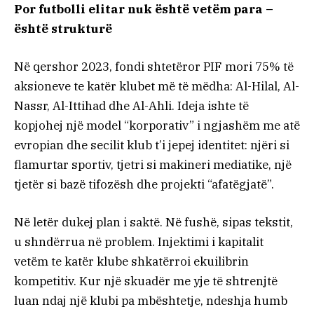
Por futbolli elitar nuk është vetëm para –
është strukturë
Në qershor 2023, fondi shtetëror PIF mori 75% të
aksioneve te katër klubet më të mëdha: Al-Hilal, Al-
Nassr, Al-Ittihad dhe Al-Ahli. Ideja ishte të
kopjohej një model “korporativ” i ngjashëm me atë
evropian dhe secilit klub t’i jepej identitet: njëri si
flamurtar sportiv, tjetri si makineri mediatike, një
tjetër si bazë tifozësh dhe projekti “afatëgjatë”.
Në letër dukej plan i saktë. Në fushë, sipas tekstit,
u shndërrua në problem. Injektimi i kapitalit
vetëm te katër klube shkatërroi ekuilibrin
kompetitiv. Kur një skuadër me yje të shtrenjtë
luan ndaj një klubi pa mbështetje, ndeshja humb