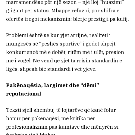
marramendëse për një sezon – një lloj “huazimi”
gjigant për status. Mbappe refuzoi, por shifra e
ofertës tregoi mekanizmin: blerje prestigji pa kufij.
Problemi është se kur yjet arrijnë, realiteti i
mungesës së “peshës sportive” i godet shpejt:
konkurrencë më e dobët, ritëm më i ulët, presion
më i vogël. Në vend që yjet ta rrisin standardin e
ligës, shpesh bie standardi i vet yjeve.
Pakënaqësia, largimet dhe “dëmi”
reputacional
Teksti sjell shembuj të lojtarëve që kanë folur
hapur për pakënaqësi, me kritika për
profesionalizmin pas kuintave dhe mënyrën si