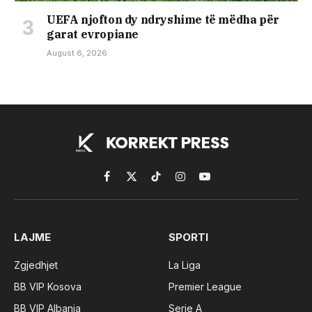
UEFA njofton dy ndryshime të mëdha për
garat evropiane
August 6, 2026
Facebook
X
TikTok
Instagram
YouTube
(Twitter)
LAJME
SPORTI
Zgjedhjet
La Liga
BB VIP Kosova
Premier League
BB VIP Albania
Serie A