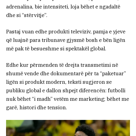
adrenalina, bie intensiteti, loja bëhet e ngadaltë
dhe si “stërvitje”.
Pastaj vuan edhe produkti televiziv, pamja e yjeve
që luajnë para tribunave gjysmë bosh e bën ligën
më pak të besueshme si spektakël global.
Edhe kur përmenden të drejta transmetimi në
shumë vende dhe dokumentarë për ta “paketuar”
ligën si produkt modern, teksti sugjeron se
publiku global e dallon shpejt diferencën: futbolli
nuk bëhet “i madh” vetëm me marketing; bëhet me
garë, histori dhe tension.