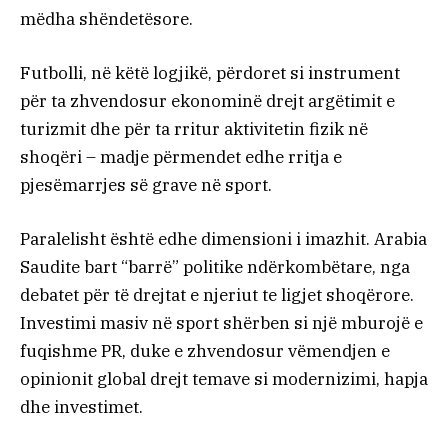
mëdha shëndetësore.
Futbolli, në këtë logjikë, përdoret si instrument
për ta zhvendosur ekonominë drejt argëtimit e
turizmit dhe për ta rritur aktivitetin fizik në
shoqëri – madje përmendet edhe rritja e
pjesëmarrjes së grave në sport.
Paralelisht është edhe dimensioni i imazhit. Arabia
Saudite bart “barrë” politike ndërkombëtare, nga
debatet për të drejtat e njeriut te ligjet shoqërore.
Investimi masiv në sport shërben si një mburojë e
fuqishme PR, duke e zhvendosur vëmendjen e
opinionit global drejt temave si modernizimi, hapja
dhe investimet.