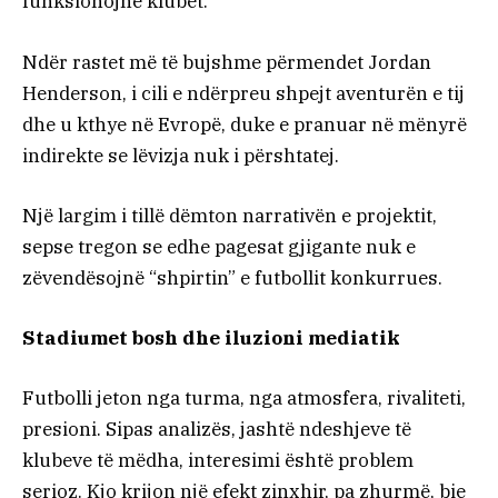
funksionojnë klubet.
Ndër rastet më të bujshme përmendet Jordan
Henderson, i cili e ndërpreu shpejt aventurën e tij
dhe u kthye në Evropë, duke e pranuar në mënyrë
indirekte se lëvizja nuk i përshtatej.
Një largim i tillë dëmton narrativën e projektit,
sepse tregon se edhe pagesat gjigante nuk e
zëvendësojnë “shpirtin” e futbollit konkurrues.
Stadiumet bosh dhe iluzioni mediatik
Futbolli jeton nga turma, nga atmosfera, rivaliteti,
presioni. Sipas analizës, jashtë ndeshjeve të
klubeve të mëdha, interesimi është problem
serioz. Kjo krijon një efekt zinxhir, pa zhurmë, bie