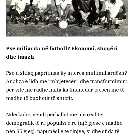
Pse miliarda në futboll? Ekonomi, shoqëri
dhe imazh
Pse u shfaq papritmas ky interes multimiliardësh?
Analiza e lidh me “mbijetesën” dhe transformimin:
për vite me radhë nafta ka financuar pjesën më të
madhe të buxhetit të shtetit.
Ndërkohë, vendi përballet me një realitet
demografik të ri: popullsi e re (një pjesë e madhe
nën 35 vjeç), papunësi e të rinjve, si dhe sfida të