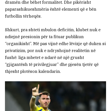
dramën dhe bëhet formalitet. Dhe pikërisht
paparashikueshmëria është elementi që e bën
futbollin tërheqës.
Shkurt, pra shteti mbulon deficitin, klubet nuk e
ndiejnë presionin për ta fituar publikun
“organikisht”. Më pas vijnë edhe lëvizje që duken si
privatizim, por nuk e ndryshojnë realitetin në
fushë: liga mbetet e ndarë në një grusht
“gjigantësh të privilegjuar” dhe pjesën tjetër që
thjesht plotëson kalendarin.