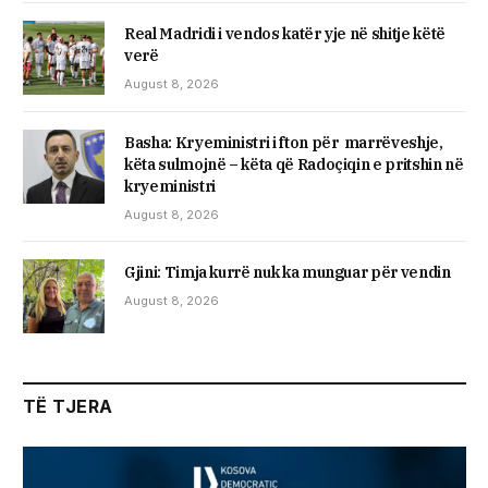
Real Madridi i vendos katër yje në shitje këtë
verë
August 8, 2026
Basha: Kryeministri i fton për marrëveshje,
këta sulmojnë – këta që Radoçiqin e pritshin në
kryeministri
August 8, 2026
​Gjini: Timja kurrë nuk ka munguar për vendin
August 8, 2026
TË TJERA