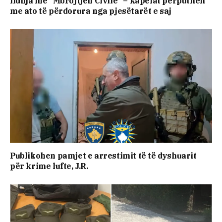
lidhja me “Mbrojtjen Civile” – kapelat përputhen
me ato të përdorura nga pjesëtarët e saj
Publikohen pamjet e arrestimit të të dyshuarit
për krime lufte, J.R.