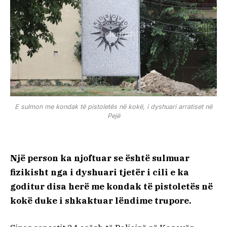
E sulmon me kondak të pistoletës në kokë, i dyshuari arratiset në
Pejë
Një person ka njoftuar se është sulmuar
fizikisht nga i dyshuari tjetër i cili e ka
goditur disa herë me kondak të pistoletës në
kokë duke i shkaktuar lëndime trupore.