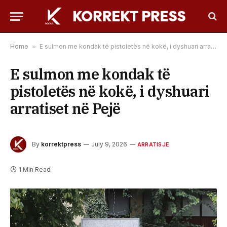
Home
»
E sulmon me kondak të pistoletës në kokë, i dyshuari arratiset në Pejë
E sulmon me kondak të
pistoletës në kokë, i dyshuari
arratiset në Pejë
By
korrektpress
July 9, 2026
ARRATISJE
1 Min Read