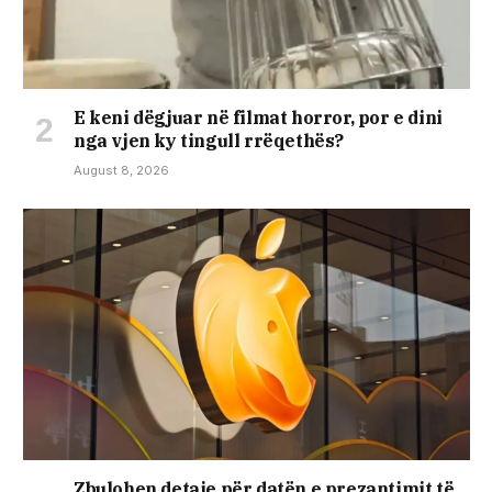
E keni dëgjuar në filmat horror, por e dini
nga vjen ky tingull rrëqethës?
August 8, 2026
Zbulohen detaje për datën e prezantimit të