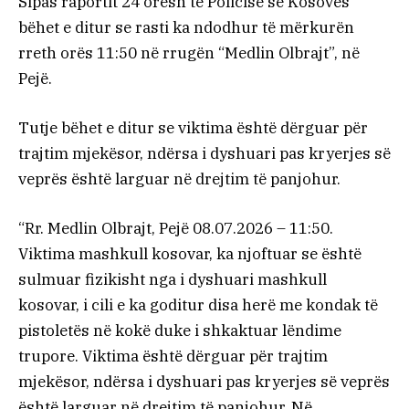
Sipas raportit 24 orësh të Policisë së Kosovës
bëhet e ditur se rasti ka ndodhur të mërkurën
rreth orës 11:50 në rrugën “Medlin Olbrajt”, në
Pejë.
Tutje bëhet e ditur se viktima është dërguar për
trajtim mjekësor, ndërsa i dyshuari pas kryerjes së
veprës është larguar në drejtim të panjohur.
“Rr. Medlin Olbrajt, Pejë 08.07.2026 – 11:50.
Viktima mashkull kosovar, ka njoftuar se është
sulmuar fizikisht nga i dyshuari mashkull
kosovar, i cili e ka goditur disa herë me kondak të
pistoletës në kokë duke i shkaktuar lëndime
trupore. Viktima është dërguar për trajtim
mjekësor, ndërsa i dyshuari pas kryerjes së veprës
është larguar në drejtim të panjohur. Në