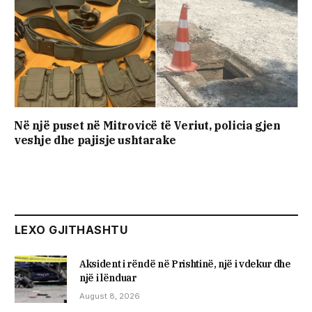
Në një puset në Mitrovicë të Veriut, policia gjen
veshje dhe pajisje ushtarake
LEXO GJITHASHTU
Aksident i rëndë në Prishtinë, një i vdekur dhe
një i lënduar
August 8, 2026