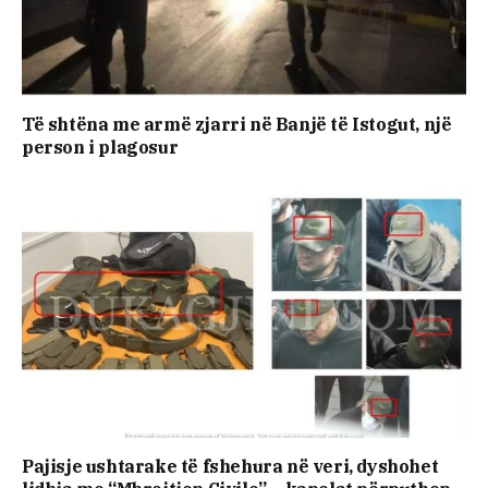
Të shtëna me armë zjarri në Banjë të Istogut, një
person i plagosur
Pajisje ushtarake të fshehura në veri, dyshohet