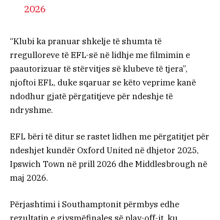
2026
“Klubi ka pranuar shkelje të shumta të
rregulloreve të EFL-së në lidhje me filmimin e
paautorizuar të stërvitjes së klubeve të tjera”,
njoftoi EFL, duke sqaruar se këto veprime kanë
ndodhur gjatë përgatitjeve për ndeshje të
ndryshme.
EFL bëri të ditur se rastet lidhen me përgatitjet për
ndeshjet kundër Oxford United në dhjetor 2025,
Ipswich Town në prill 2026 dhe Middlesbrough në
maj 2026.
Përjashtimi i Southamptonit përmbys edhe
rezultatin e gjysmëfinales së play-off-it, ku