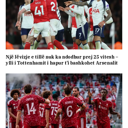
Një lëvizje e tillë nuk ka ndodhur prej 25 vitesh –
ylli i Tottenhamit i hapur t’i bashkohet Arsenalit