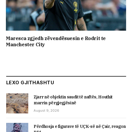
Maresca zgjedh zëvendësuesin e Rodrit te
Manchester City
LEXO GJITHASHTU
Zjarr në objektin saudit të naftës, Houthit
marrin përgjegjësinë
August 9, 2026
Përdhosja e figurave të UÇK-së në Çair, reagon