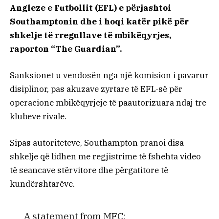
Angleze e Futbollit (EFL) e përjashtoi
Southamptonin dhe i hoqi katër pikë për
shkelje të rregullave të mbikëqyrjes,
raporton “The Guardian”.
Sanksionet u vendosën nga një komision i pavarur
disiplinor, pas akuzave zyrtare të EFL-së për
operacione mbikëqyrjeje të paautorizuara ndaj tre
klubeve rivale.
Sipas autoriteteve, Southampton pranoi disa
shkelje që lidhen me regjistrime të fshehta video
të seancave stërvitore dhe përgatitore të
kundërshtarëve.
A statement from MFC: