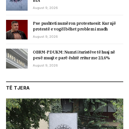
BDI
August 9, 2026
Pse pushteti numëron protestuesit: Kur një
protestë e vogël bëhet problem i madh
August 9, 2026
OBRM-PDUKM: Numri i turistëve të huaj në
pesë muajt e parë është rritur me 23,6%
August 9, 2026
TË TJERA