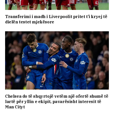
Transferimi i madh i Liverpoolit pritet t’i kryej të
dielën testet mjekësore
Chelsea do të shqyrtojë vetëm një ofertë shumë të
lartë për yllin e ekipit, pavarësisht interesit të
Man Cityt