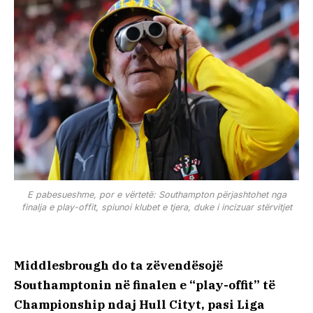
E pabesueshme, por e vërtetë: Southampton përjashtohet nga
finalja e play-offit, spiunoi klubet e tjera, duke i incizuar stërvitjet
Middlesbrough do ta zëvendësojë
Southamptonin në finalen e “play-offit” të
Championship ndaj Hull Cityt, pasi Liga