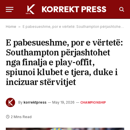
Home
»
E pabesueshme, por e vërtetë: Southampton përjashtohet nga finalja e play-offit, spiunoi klubet e tjera, duke i incizuar stërvitjet
E pabesueshme, por e vërtetë:
Southampton përjashtohet
nga finalja e play-offit,
spiunoi klubet e tjera, duke i
incizuar stërvitjet
By
korrektpress
May 19, 2026
CHAMPIONSHIP
2 Mins Read