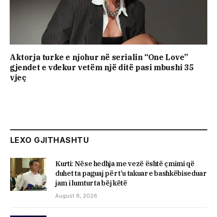
Aktorja turke e njohur në serialin “One Love”
gjendet e vdekur vetëm një ditë pasi mbushi 35
vjeç
LEXO GJITHASHTU
Kurti: Nëse hedhja me vezë është çmimi që
duhet ta paguaj për t’u takuar e bashkëbiseduar
jam i lumtur ta bëj këtë
August 8, 2026