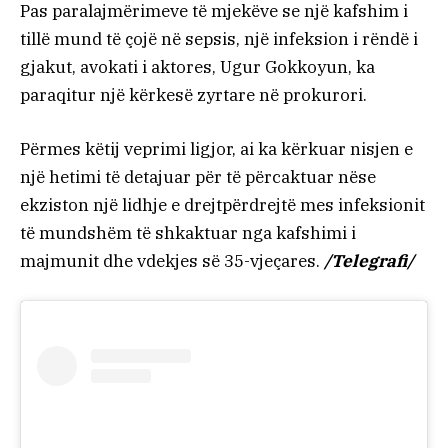
Pas paralajmërimeve të mjekëve se një kafshim i
tillë mund të çojë në sepsis, një infeksion i rëndë i
gjakut, avokati i aktores, Ugur Gokkoyun, ka
paraqitur një kërkesë zyrtare në prokurori.
Përmes këtij veprimi ligjor, ai ka kërkuar nisjen e
një hetimi të detajuar për të përcaktuar nëse
ekziston një lidhje e drejtpërdrejtë mes infeksionit
të mundshëm të shkaktuar nga kafshimi i
majmunit dhe vdekjes së 35-vjeçares.
/Telegrafi/