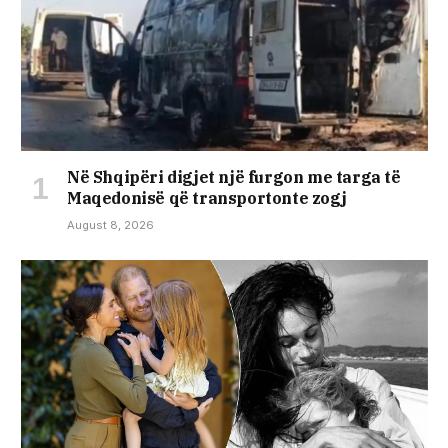
Në Shqipëri digjet një furgon me targa të
Maqedonisë që transportonte zogj
August 8, 2026