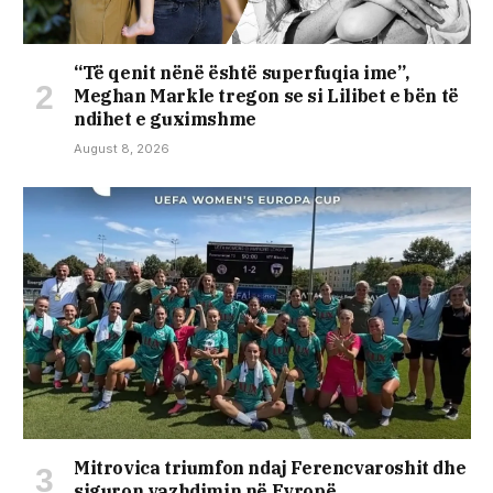
“Të qenit nënë është superfuqia ime”,
Meghan Markle tregon se si Lilibet e bën të
ndihet e guximshme
August 8, 2026
Mitrovica triumfon ndaj Ferencvaroshit dhe
siguron vazhdimin në Evropë