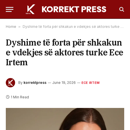
Home
»
Dyshime të forta për shkakun e vdekjes së aktores turke Ece Irtem
Dyshime të forta për shkakun
e vdekjes së aktores turke Ece
Irtem
By
korrektpress
June 19, 2026
ECE IRTEM
1 Min Read