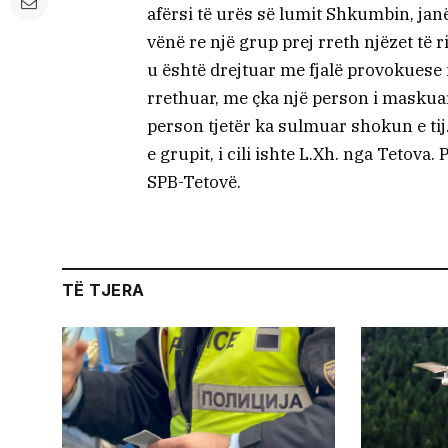
afërsi të urës së lumit Shkumbin, janë
vënë re një grup prej rreth njëzet të 
u është drejtuar me fjalë provokuese 
rrethuar, me çka një person i maskuar
person tjetër ka sulmuar shokun e tij
e grupit, i cili ishte L.Xh. nga Tetov
SPB-Tetovë.
TË TJERA