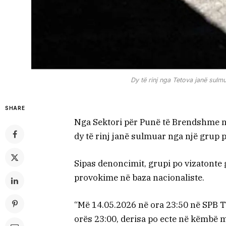
Dy të rinj nga Tetova janë sulmu
SHARE
Nga Sektori për Punë të Brendshme n
dy të rinj janë sulmuar nga një grup 
Sipas denoncimit, grupi po vizatonte g
provokime në baza nacionaliste.
“Më 14.05.2026 në ora 23:50 në SPB Te
orës 23:00, derisa po ecte në këmbë me