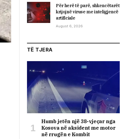
Për herë të parë, shkencëtarët
krijojnë viruse me inteligjencë
artificiale
August 6, 2026
TË TJERA
Humb jetën një 38-vjeçar nga
Kosova në aksident me motor
në rrugën e Kombit