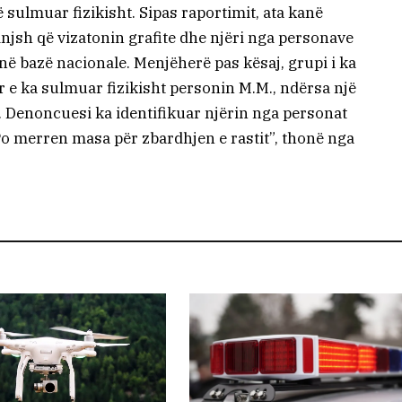
 sulmuar fizikisht. Sipas raportimit, ata kanë
rinjsh që vizatonin grafite dhe njëri nga personavе
në bazë nacionale. Menjëherë pas kësaj, grupi i ka
 e ka sulmuar fizikisht personin M.M., ndërsa një
. Denoncuesi ka identifikuar njërin nga personat
a. Po merren masa për zbardhjen e rastit”, thonë nga