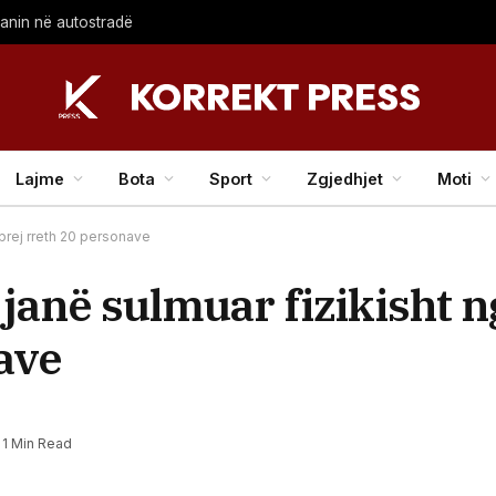
lanin në autostradë
Lajme
Bota
Sport
Zgjedhjet
Moti
 prej rreth 20 personave
 janë sulmuar fizikisht 
ave
1 Min Read