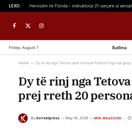
LEXO:
Heroizëm në Florida – instruktorja 21-vjeçare ul aerop
Facebook
X
Instagram
(Twitter)
Friday, August 7
Ballina
Home
»
Dy të rinj nga Tetova janë sulmuar fizikisht nga një grup
Dy të rinj nga Tetova
prej rreth 20 person
By
korrektpress
May 16, 2026
MPB MAQEDONI