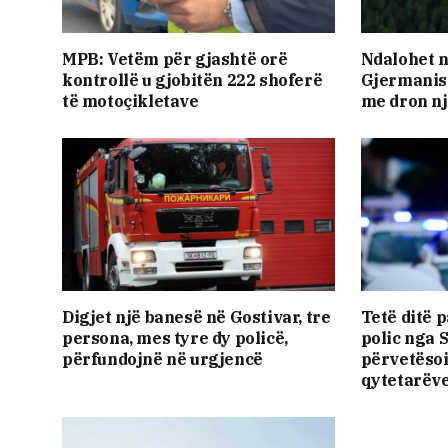
MPB: Vetëm për gjashtë orë
Ndalohet n
kontrollë u gjobitën 222 shoferë
Gjermanisë
të motoçikletave
me dron nj
Digjet një banesë në Gostivar, tre
Tetë ditë 
persona, mes tyre dy policë,
polic nga 
përfundojnë në urgjencë
përvetësoi
qytetarëv