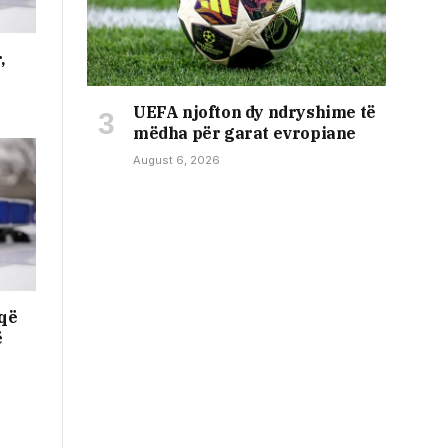
,
UEFA njofton dy ndryshime të
mëdha për garat evropiane
August 6, 2026
 që
ë