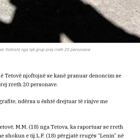
ar fizikisht nga një grup prej rreth 20 personave
ë Tetovë njoftojnë se kanë pranuar denoncim se
prej rreth 20 personave.
rafite, ndërsa u është drejtuar të rinjve me
tovë, M.M. (18) nga Tetova, ka raportuar se rreth
 shokun e tij L.F. (18) përgjatë rrugës “Lenin” në