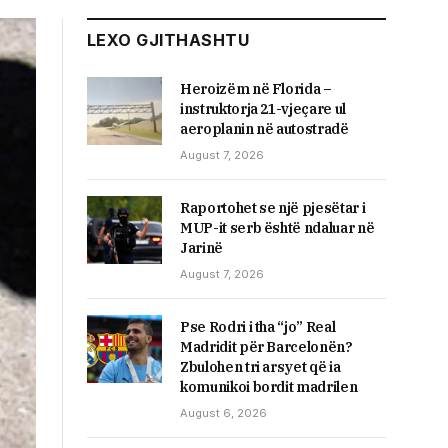
LEXO GJITHASHTU
Heroizëm në Florida –
instruktorja 21-vjeçare ul
aeroplanin në autostradë
August 7, 2026
Raportohet se një pjesëtar i
MUP-it serb është ndaluar në
Jarinë
August 7, 2026
Pse Rodri i tha “jo” Real
Madridit për Barcelonën?
Zbulohen tri arsyet që ia
komunikoi bordit madrilen
August 6, 2026