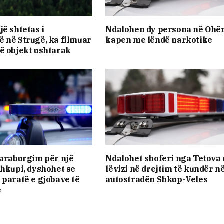
jë shtetas i
Ndalohen dy persona në Ohër
 në Strugë, ka filmuar
kapen me lëndë narkotike
ë objekt ushtarak
paraburgim për një
Ndalohet shoferi nga Tetova
Shkupi, dyshohet se
lëvizi në drejtim të kundër n
 paratë e gjobave të
autostradën Shkup-Veles
e