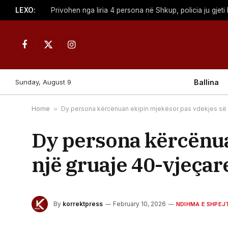
LEXO:
Facebook
X
Instagram
(Twitter)
Sunday, August 9
Ballina
Home
»
Dy persona kërcënuan ekipin mjekësor pas vdekjes së 
Dy persona kërcënua
një gruaje 40-vjeça
By
korrektpress
February 10, 2026
NDIHMA E SHPEJ