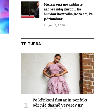
Muharremi me kritika të
ashpra ndaj Kurtit: E ka
humbur kontrollin, koha e tij ka
përfunduar
August 9, 2026
TË TJERA
Po kërkoni fustanin perfekt
për një dasmë verore? Ky