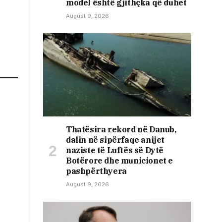
model është gjithçka që duhet
August 9, 2026
Thatësira rekord në Danub,
dalin në sipërfaqe anijet
naziste të Luftës së Dytë
Botërore dhe municionet e
pashpërthyera
August 9, 2026