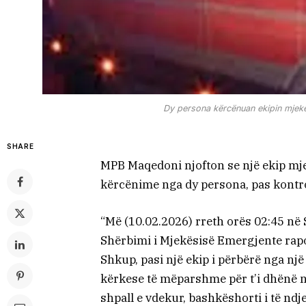
Dy persona kërcënuan ekipin mjekë
SHARE
MPB Maqedoni njofton se një ekip m
kërcënime nga dy persona, pas kontrol
“Më (10.02.2026) rreth orës 02:45 n
Shërbimi i Mjekësisë Emergjente rapor
Shkup, pasi një ekip i përbërë nga nj
kërkese të mëparshme për t’i dhënë n
shpall e vdekur, bashkëshorti i të ndje