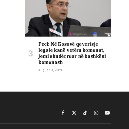
Peci: Në Kosovë qeverisje
legale kanë vetëm komunat,
jemi shndërruar në bashkësi
komunash
August 9, 2026
Facebook
X
TikTok
Instagram
YouTube
(Twitter)