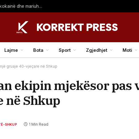
Privohen nga liria 4 persona në Shkup, policia ju gjeti kokainë dhe mariuhanë
Lajme
Bota
Sport
Zgjedhjet
Moti
një gruaje 40-vjeçare në Shkup
n ekipin mjekësor pas 
re në Shkup
1 Min Read
TË-SHKUP