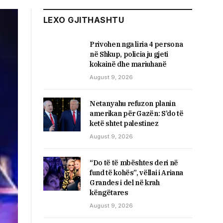
LEXO GJITHASHTU
Privohen nga liria 4 persona
në Shkup, policia ju gjeti
kokainë dhe mariuhanë
August 9, 2026
Netanyahu refuzon planin
amerikan për Gazën: S’do të
ketë shtet palestinez
August 9, 2026
“Do të të mbështes deri në
fund të kohës”, vëllai i Ariana
Grandes i del në krah
këngëtares
August 9, 2026