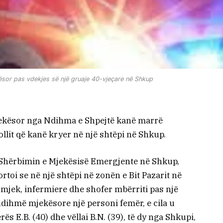
sor pas vdekjes së një gruaje 40-vjeçare në Shkup
jekësor nga Ndihma e Shpejtë kanë marrë
lit që kanë kryer në një shtëpi në Shkup.
ë Shërbimin e Mjekësisë Emergjente në Shkup,
toi se në një shtëpi në zonën e Bit Pazarit në
ë mjek, infermiere dhe shofer mbërriti pas një
dihmë mjekësore një personi femër, e cila u
rës E.B. (40) dhe vëllai B.N. (39), të dy nga Shkupi,