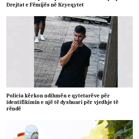
Drejtat e Fëmijës në Kryeqytet
Policia kërkon ndihmën e qytetarëve për
identifikimin e një të dyshuari për vjedhje të
rëndë