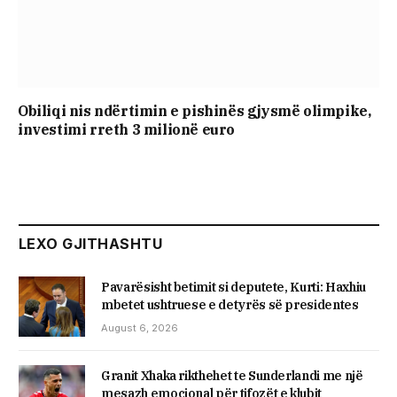
Obiliqi nis ndërtimin e pishinës gjysmë olimpike,
investimi rreth 3 milionë euro
LEXO GJITHASHTU
Pavarësisht betimit si deputete, Kurti: Haxhiu
mbetet ushtruese e detyrës së presidentes
August 6, 2026
Granit Xhaka rikthehet te Sunderlandi me një
mesazh emocional për tifozët e klubit