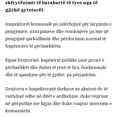
shfrytëzimit të barabartë të tyre nga të
gjithë qytetarët.
Inspektorët komunalë po ndërhyjnë për largimin e
pengesave, uzurpimeve dhe vendosjeve pa leje që
pengojnë qarkullimin dhe përdorimin normal të
hapësirave të përbashkëta.
Sipas Drejtorisë, hapësirat publike janë pronë e
përbashkët dhe duhet të jenë të lira, funksionale
dhe të qasshme për të gjithë, pa përjashtim.
Drejtoria e Inspektoratit thekson se aksioni do të
vazhdojë edhe në ditët e ardhshme, duke vepruar
në përputhje me ligjin dhe duke ruajtur interesin e
komunitetit.