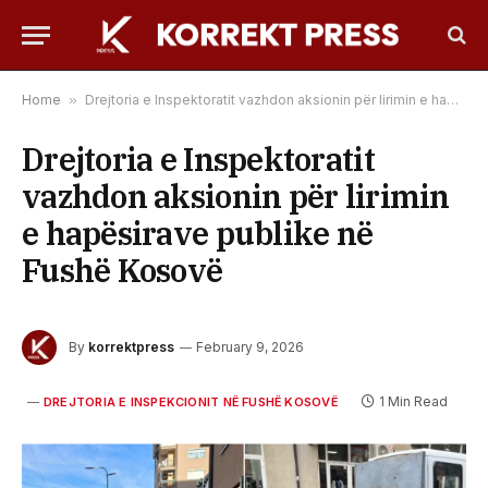
Home
»
Drejtoria e Inspektoratit vazhdon aksionin për lirimin e hapësirave publike në Fushë Kosovë
Drejtoria e Inspektoratit
vazhdon aksionin për lirimin
e hapësirave publike në
Fushë Kosovë
By
korrektpress
February 9, 2026
1 Min Read
DREJTORIA E INSPEKCIONIT NË FUSHË KOSOVË