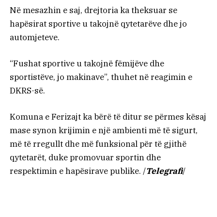
Në mesazhin e saj, drejtoria ka theksuar se
hapësirat sportive u takojnë qytetarëve dhe jo
automjeteve.
“Fushat sportive u takojnë fëmijëve dhe
sportistëve, jo makinave”, thuhet në reagimin e
DKRS-së.
Komuna e Ferizajt ka bërë të ditur se përmes kësaj
mase synon krijimin e një ambienti më të sigurt,
më të rregullt dhe më funksional për të gjithë
qytetarët, duke promovuar sportin dhe
respektimin e hapësirave publike. /
Telegrafi
/