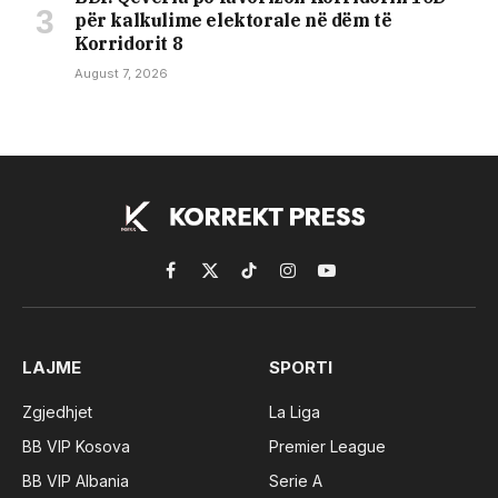
për kalkulime elektorale në dëm të
Korridorit 8
August 7, 2026
Facebook
X
TikTok
Instagram
YouTube
(Twitter)
LAJME
SPORTI
Zgjedhjet
La Liga
BB VIP Kosova
Premier League
BB VIP Albania
Serie A