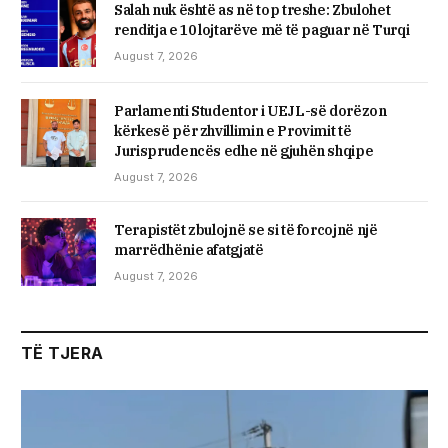
Salah nuk është as në top treshe: Zbulohet
renditja e 10 lojtarëve më të paguar në Turqi
August 7, 2026
Parlamenti Studentor i UEJL-së dorëzon
kërkesë për zhvillimin e Provimit të
Jurisprudencës edhe në gjuhën shqipe
August 7, 2026
Terapistët zbulojnë se si të forcojnë një
marrëdhënie afatgjatë
August 7, 2026
TË TJERA