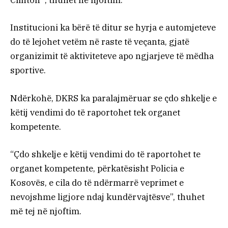
Clinton’”, thuhet në njoftim.
Institucioni ka bërë të ditur se hyrja e automjeteve
do të lejohet vetëm në raste të veçanta, gjatë
organizimit të aktiviteteve apo ngjarjeve të mëdha
sportive.
Ndërkohë, DKRS ka paralajmëruar se çdo shkelje e
këtij vendimi do të raportohet tek organet
kompetente.
“Çdo shkelje e këtij vendimi do të raportohet te
organet kompetente, përkatësisht Policia e
Kosovës, e cila do të ndërmarrë veprimet e
nevojshme ligjore ndaj kundërvajtësve”, thuhet
më tej në njoftim.