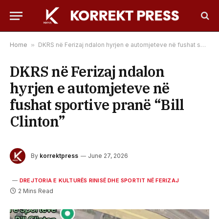
Home
»
DKRS në Ferizaj ndalon hyrjen e automjeteve në fushat sportive pranë “Bill Clinton”
DKRS në Ferizaj ndalon
hyrjen e automjeteve në
fushat sportive pranë “Bill
Clinton”
By
korrektpress
June 27, 2026
DREJTORIA E KULTURËS RINISË DHE SPORTIT NË FERIZAJ
2 Mins Read