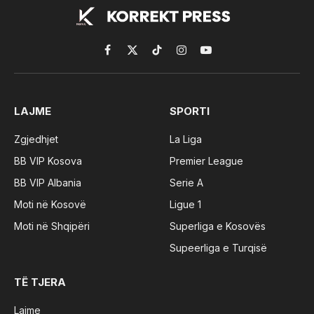
Facebook
X
TikTok
Instagram
YouTube
(Twitter)
LAJME
SPORTI
Zgjedhjet
La Liga
BB VIP Kosova
Premier League
BB VIP Albania
Serie A
Moti në Kosovë
Ligue 1
Moti në Shqipëri
Superliga e Kosovës
Supeerliga e Turqisë
TË TJERA
Lajme