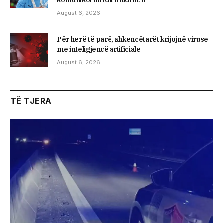
August 6, 2026
Për herë të parë, shkencëtarët krijojnë viruse
me inteligjencë artificiale
August 6, 2026
TË TJERA