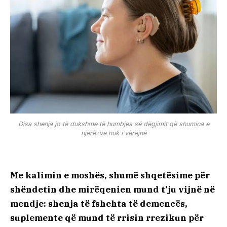
Disa shenja jo të dukshme të humbjes së dëgjimit që shumica e
njerëzve nuk i vërejnë
Me kalimin e moshës, shumë shqetësime për
shëndetin dhe mirëqenien mund t’ju vijnë në
mendje: shenja të fshehta të demencës,
suplemente që mund të rrisin rrezikun për