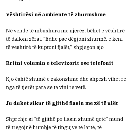
Vështirësi në ambiente të zhurmshme
Në vende të mbushura me njerëz, bëhet e vështirë
të dalloni zërat. “Edhe pse dëgjoni zhurmë, e keni
të vështirë të kuptoni fjalët,” shpjegon ajo.
Rritni volumin e televizorit ose telefonit
Kjo është shumë e zakonshme dhe shpesh vihet re
nga të tjerët para se ta vini re vetë.
Ju duket sikur të gjithë flasin me zë të ulët
Shprehje si “të gjithë po flasin shumë qetë” mund
të tregojnë humbje të tingujve të lartë, të