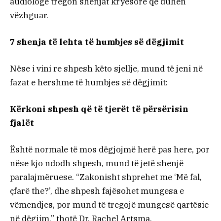
audiologe tregon shenjat kryesore që duhen
vëzhguar.
7 shenja të lehta të humbjes së dëgjimit
Nëse i vini re shpesh këto sjellje, mund të jeni në
fazat e hershme të humbjes së dëgjimit:
Kërkoni shpesh që të tjerët të përsërisin
fjalët
Është normale të mos dëgjojmë herë pas here, por
nëse kjo ndodh shpesh, mund të jetë shenjë
paralajmëruese. “Zakonisht shprehet me ‘Më fal,
çfarë the?’, dhe shpesh fajësohet mungesa e
vëmendjes, por mund të tregojë mungesë qartësie
në dëgjim,” thotë Dr. Rachel Artsma.