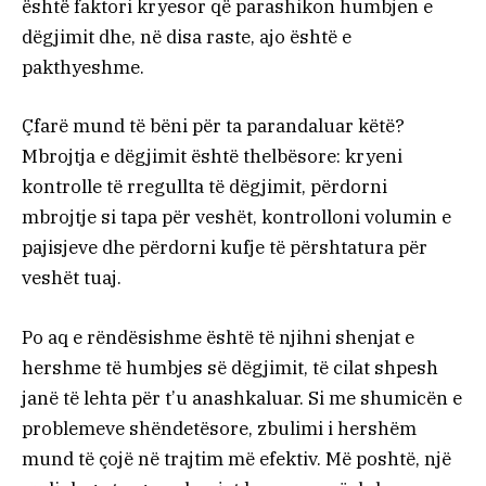
është faktori kryesor që parashikon humbjen e
dëgjimit dhe, në disa raste, ajo është e
pakthyeshme.
Çfarë mund të bëni për ta parandaluar këtë?
Mbrojtja e dëgjimit është thelbësore: kryeni
kontrolle të rregullta të dëgjimit, përdorni
mbrojtje si tapa për veshët, kontrolloni volumin e
pajisjeve dhe përdorni kufje të përshtatura për
veshët tuaj.
Po aq e rëndësishme është të njihni shenjat e
hershme të humbjes së dëgjimit, të cilat shpesh
janë të lehta për t’u anashkaluar. Si me shumicën e
problemeve shëndetësore, zbulimi i hershëm
mund të çojë në trajtim më efektiv. Më poshtë, një