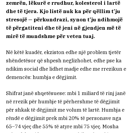
zemrën, lëkurë e rrudhur, kolesterol i lartë
dhe të tjera. Kjo listë nuk ka për qëllim t’ju
stresojë — përkundrazi, synon t’ju ndihmojë
të përgatiteni dhe të jeni në gjendjen më të
mirë të mundshme për veten tuaj.
Në këtë kuadër, ekziston edhe një problem tjetër
shëndetësor që shpesh neglizhohet, edhe pse ka
ndikim social dhe lidhet madje edhe me rrezikun e
demencës: humbja e dëgjimit.
Shifrat janë shqetësuese: mbi 1 miliard të rinj janë
në rrezik për humbje të përhershme të dëgjimit
për shkak të dëgjimit me volum të lartë. Humbja e
rëndë e dëgjimit prek mbi 20% të personave nga
65–74 vjeç dhe 55% të atyre mbi 75 vjeç. Mosha