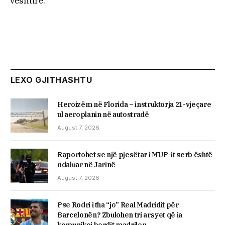
vështirë.
LEXO GJITHASHTU
Heroizëm në Florida – instruktorja 21-vjeçare
ul aeroplanin në autostradë
August 7, 2026
Raportohet se një pjesëtar i MUP-it serb është
ndaluar në Jarinë
August 7, 2026
Pse Rodri i tha “jo” Real Madridit për
Barcelonën? Zbulohen tri arsyet që ia
komunikoi bordit madrilen