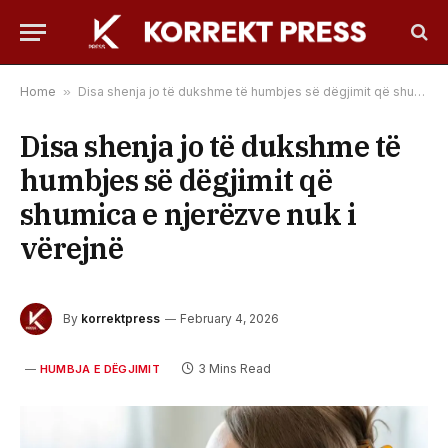
Home
»
Disa shenja jo të dukshme të humbjes së dëgjimit që shumica e njerëzve nuk i vërejnë
Disa shenja jo të dukshme të
humbjes së dëgjimit që
shumica e njerëzve nuk i
vërejnë
By
korrektpress
February 4, 2026
3 Mins Read
HUMBJA E DËGJIMIT