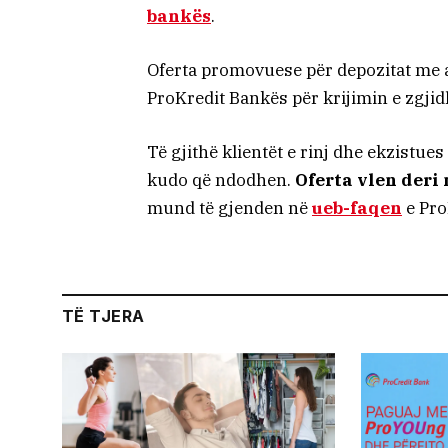
bankës
.
Oferta promovuese për depozitat me a
ProKredit Bankës për krijimin e zgji
Të gjithë klientët e rinj dhe ekzistue
kudo që ndodhen.
Oferta vlen deri
mund të gjenden në
ueb-faqen
e Pro
TË TJERA