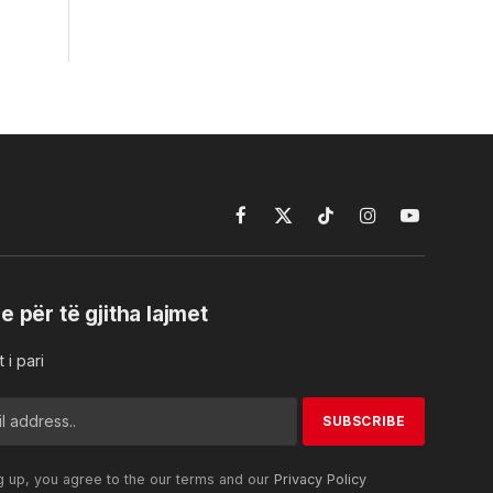
Facebook
X
TikTok
Instagram
YouTube
(Twitter)
e për të gjitha lajmet
 i pari
g up, you agree to the our terms and our
Privacy Policy