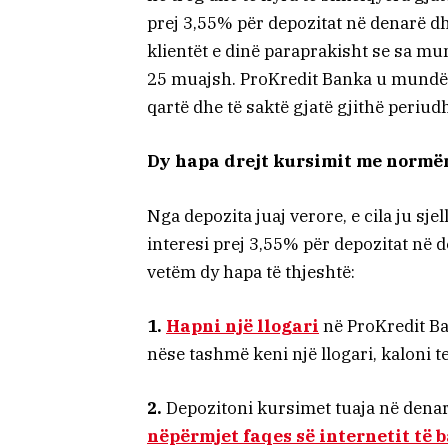
prej 3,55% për depozitat në denarë dh
klientët e dinë paraprakisht se sa mun
25 muajsh. ProKredit Banka u mundës
qartë dhe të saktë gjatë gjithë periud
Dy hapa drejt kursimit me normën 
Nga depozita juaj verore, e cila ju s
interesi prej 3,55% për depozitat në 
vetëm dy hapa të thjeshtë:
1.
Hapni një llogari
në ProKredit Ba
nëse tashmë keni një llogari, kaloni te
2.
Depozitoni kursimet tuaja në denar
nëpërmjet faqes së internetit të 