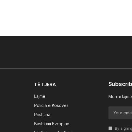
Subscrib
TË TJERA
Lajme
Merrni lajmet
Policia e Kosovës
Prishtina
Bashkimi Evropian
By signin