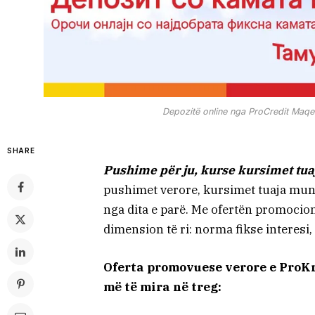
Depozitë online nga ProCredit Maqe
SHARE
Pushime për ju, kurse kursimet tuaja
pushimet verore, kursimet tuaja mund t
nga dita e parë. Me ofertën promocio
dimension të ri: norma fikse interesi
Oferta promovuese verore e ProKr
më të mira në treg: