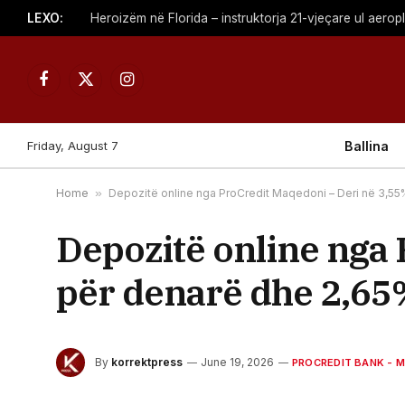
LEXO:
Heroizëm në Florida – instruktorja 21-vjeçare ul aerop
Facebook
X
Instagram
(Twitter)
Friday, August 7
Ballina
Home
»
Depozitë online nga ProCredit Maqedoni – Deri në 3,5
Depozitë online nga
për denarë dhe 2,65
By
korrektpress
June 19, 2026
PROCREDIT BANK - 