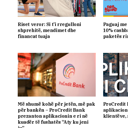
Riset veror: Si t’i rregulloni
Paguaj me 
shprehitë, mendimet dhe
10% cashba
financat tuaja
paketës ri
Më shumë kohë për jetën, më pak
ProCredit
për bankën – ProCredit Bank
aplikacioni
prezanton aplikacionin e ri në
klientëve,
kuadër të fushatës “Aty ku jeni