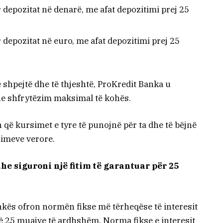
 depozitat në denarë, me afat depozitimi prej 25
 depozitat në euro, me afat depozitimi prej 25
 shpejtë dhe të thjeshtë, ProKredit Banka u
he shfrytëzim maksimal të kohës.
 që kursimet e tyre të punojnë për ta dhe të bëjnë
himeve verore.
 dhe siguroni një fitim të garantuar për 25
kës ofron normën fikse më tërheqëse të interesit
të 25 muajve të ardhshëm. Norma fikse e interesit