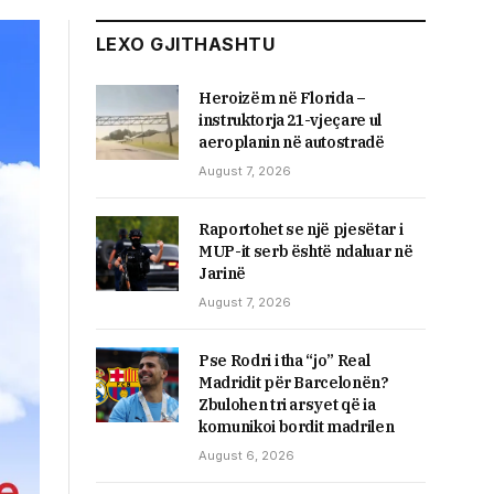
LEXO GJITHASHTU
Heroizëm në Florida –
instruktorja 21-vjeçare ul
aeroplanin në autostradë
August 7, 2026
Raportohet se një pjesëtar i
MUP-it serb është ndaluar në
Jarinë
August 7, 2026
Pse Rodri i tha “jo” Real
Madridit për Barcelonën?
Zbulohen tri arsyet që ia
komunikoi bordit madrilen
August 6, 2026