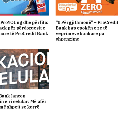
ProYOUng dhe përfito:
“0 Përgjithmonë” – ProCredi
ck për përdoruesit e
Bank hap epokën e re të
nore të ProCredit Bank
veprimeve bankare pa
shpenzime
 Bank lançon
n e ri celular: Më afër
 më shpejt se kurrë