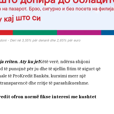
doni - Deri në 3,55% për denarë dhe 2,65% për euro
 rriten. Aty ku je!
Këtë verë, ndërsa shijoni
ë punojnë për ju dhe të sjellin fitim të sigurt që
nale të ProKredit Bankës, kursimi merr një
, transparencë dhe rritje të parashikueshme.
edit ofron normë fikse interesi me kushtet