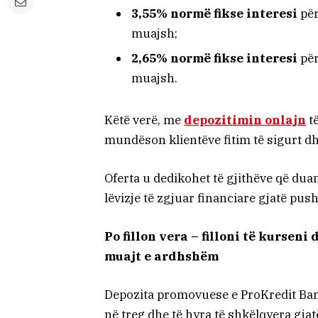
3,55% normë fikse interesi
për
muajsh;
2,65% normë fikse interesi
për
muajsh.
Këtë verë, me
depozitimin onlajn
të
mundëson klientëve fitim të sigurt d
Oferta u dedikohet të gjithëve që duan
lëvizje të zgjuar financiare gjatë pus
Po fillon vera – filloni të kurseni
muajt e ardhshëm
Depozita promovuese e ProKredit Ban
në treg dhe të hyra të shkëlqyera gja