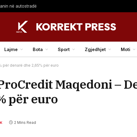
lanin në autostradë
Lajme
Bota
Sport
Zgjedhjet
Moti
5% për denarë dhe 2,65% për euro
 ProCredit Maqedoni – D
% për euro
2 Mins Read
MK