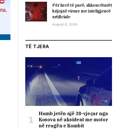
Për herë të parë, shkencëtarët
krijojnë viruse me inteligjencë
artificiale
August 6, 2026
TË TJERA
Humb jetën një 38-vjeçar nga
Kosova në aksident me motor
në rrugën e Kombit