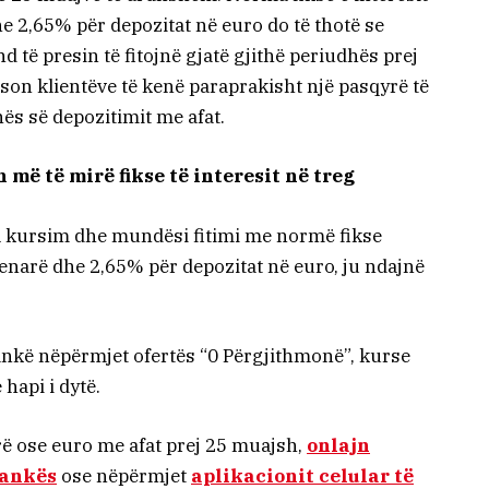
e 2,65% për depozitat në euro do të thotë se
d të presin të fitojnë gjatë gjithë periudhës prej
on klientëve të kenë paraprakisht një pasqyrë të
hës së depozitimit me afat.
më të mirë fikse të interesit në treg
jell kursim dhe mundësi fitimi me normë fikse
denarë dhe 2,65% për depozitat në euro, ju ndajnë
nkë nëpërmjet ofertës “0 Përgjithmonë”, kurse
 hapi i dytë.
ë ose euro me afat prej 25 muajsh,
onlajn
bankës
ose nëpërmjet
aplikacionit celular të