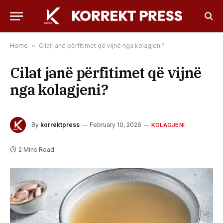
Home
»
Cilat janë përfitimet që vijnë nga kolagjeni?
Cilat janë përfitimet që vijnë
nga kolagjeni?
By
korrektpress
February 10, 2026
KOLAGJENI
2 Mins Read