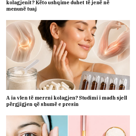
kolagjenit? Këto ushqime duhet të jenë në
menunë tuaj
A ia vlen të merrni kolagjen? Studimi i madh sjell
përgjigjen që shumë e presin