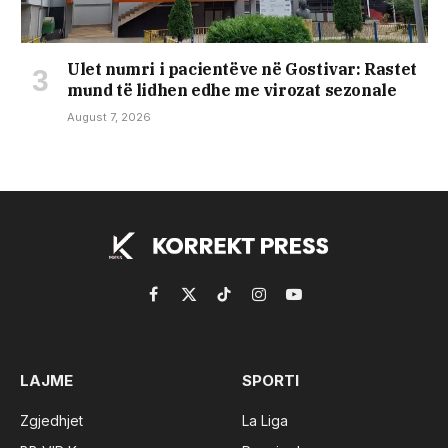
Ulet numri i pacientëve në Gostivar: Rastet
mund të lidhen edhe me virozat sezonale
August 7, 2026
Facebook
X
TikTok
Instagram
YouTube
(Twitter)
LAJME
SPORTI
Zgjedhjet
La Liga