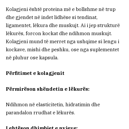
Kolagjeni është proteina më e bollshme në trup
dhe gjendet në indet lidhëse si tendinat,
ligamentet, lëkura dhe muskujt. Ai i jep strukturë
lëkurës, forcon kockat dhe ndihmon muskujt.
Kolagjeni mund të merret nga ushqime si lengu i
kockave, mishi dhe peshku, ose nga suplementet
në pluhur ose kapsula.
Përfitimet e kolagjenit
Përmirëson shëndetin e lëkurës:
Ndihmon në elasticitetin, hidratimin dhe
parandalon rrudhat e lëkurës.
Lehtëson dhimbjet e nyjeve: