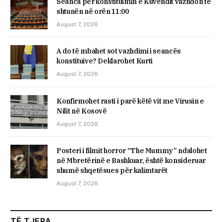
Seanca për konstituimin e Kuvendit vazhdon të
shtunën në orën 11:00
August 7, 2026
A do të mbahet sot vazhdimi i seancës
konstituive? Deklarohet Kurti
August 7, 2026
Konfirmohet rasti i parë këtë vit me Virusin e
Nilit në Kosovë
August 7, 2026
Posteri i filmit horror “The Mummy” ndalohet
në Mbretërinë e Bashkuar, është konsideruar
shumë shqetësues për kalimtarët
August 7, 2026
TË TJERA