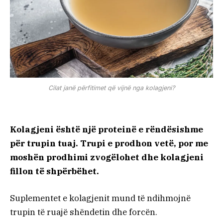
Cilat janë përfitimet që vijnë nga kolagjeni?
Kolagjeni është një proteinë e rëndësishme
për trupin tuaj. Trupi e prodhon vetë, por me
moshën prodhimi zvogëlohet dhe kolagjeni
fillon të shpërbëhet.
Suplementet e kolagjenit mund të ndihmojnë
trupin të ruajë shëndetin dhe forcën.