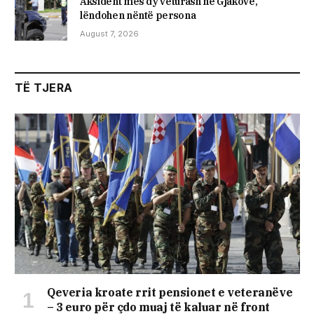
Aksident mes dy veturash në Gjakovë,
lëndohen nëntë persona
August 7, 2026
TË TJERA
Qeveria kroate rrit pensionet e veteranëve
– 3 euro për çdo muaj të kaluar në front