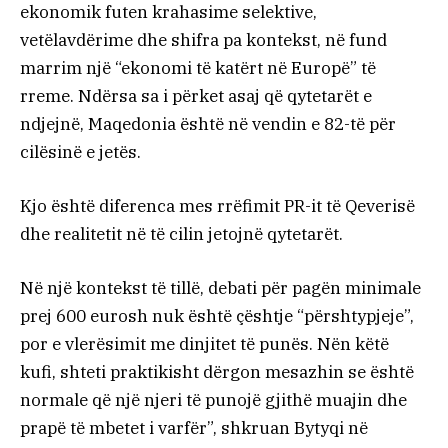
ekonomik futen krahasime selektive,
vetëlavdërime dhe shifra pa kontekst, në fund
marrim një “ekonomi të katërt në Europë” të
rreme. Ndërsa sa i përket asaj që qytetarët e
ndjejnë, Maqedonia është në vendin e 82-të për
cilësinë e jetës.
Kjo është diferenca mes rrëfimit PR-it të Qeverisë
dhe realitetit në të cilin jetojnë qytetarët.
Në një kontekst të tillë, debati për pagën minimale
prej 600 eurosh nuk është çështje “përshtypjeje”,
por e vlerësimit me dinjitet të punës. Nën këtë
kufi, shteti praktikisht dërgon mesazhin se është
normale që një njeri të punojë gjithë muajin dhe
prapë të mbetet i varfër”, shkruan Bytyqi në