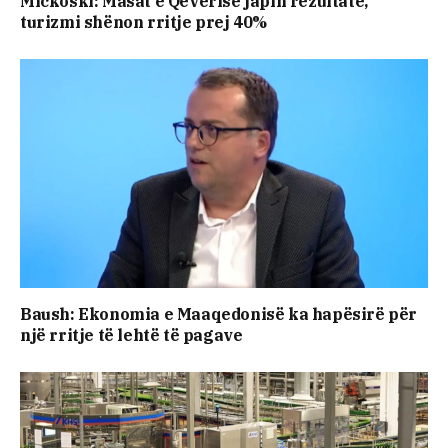
Mickoski: Masat e Qeverisë japin rezultate,
turizmi shënon rritje prej 40%
Baush: Ekonomia e Maaqedonisë ka hapësirë ​​për
një rritje të lehtë të pagave