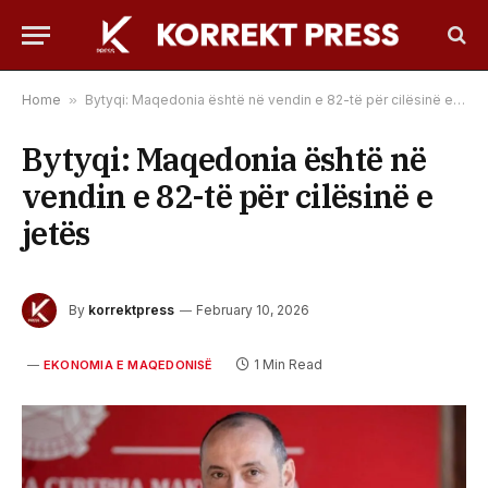
Home
»
Bytyqi: Maqedonia është në vendin e 82-të për cilësinë e jetës
Bytyqi: Maqedonia është në
vendin e 82-të për cilësinë e
jetës
By
korrektpress
February 10, 2026
1 Min Read
EKONOMIA E MAQEDONISË