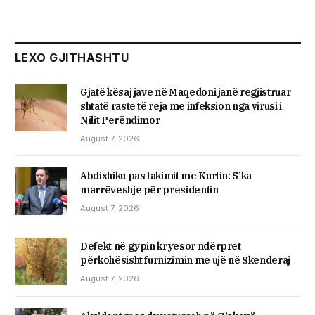
LEXO GJITHASHTU
Gjatë kësaj jave në Maqedoni janë regjistruar
shtatë raste të reja me infeksion nga virusi i
Nilit Perëndimor
August 7, 2026
Abdixhiku pas takimit me Kurtin: S’ka
marrëveshje për presidentin
August 7, 2026
Defekt në gypin kryesor ndërpret
përkohësisht furnizimin me ujë në Skenderaj
August 7, 2026