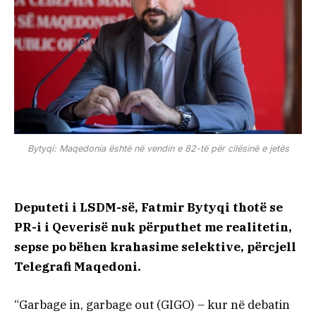
Bytyqi: Maqedonia është në vendin e 82-të për cilësinë e jetës
Deputeti i LSDM-së, Fatmir Bytyqi thotë se
PR-i i Qeverisë nuk përputhet me realitetin,
sepse po bëhen krahasime selektive, përcjell
Telegrafi Maqedoni.
“Garbage in, garbage out (GIGO) – kur në debatin