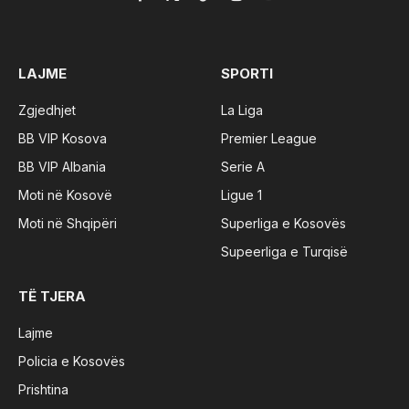
Facebook
X
TikTok
Instagram
YouTube
(Twitter)
LAJME
SPORTI
Zgjedhjet
La Liga
BB VIP Kosova
Premier League
BB VIP Albania
Serie A
Moti në Kosovë
Ligue 1
Moti në Shqipëri
Superliga e Kosovës
Supeerliga e Turqisë
TË TJERA
Lajme
Policia e Kosovës
Prishtina