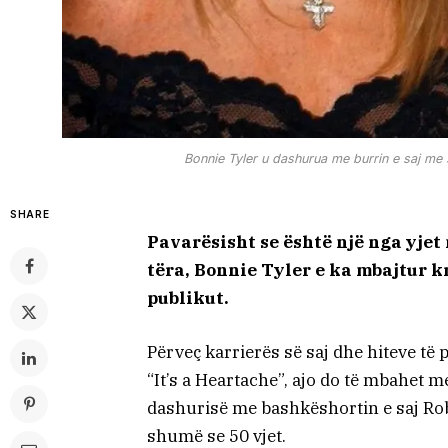
Bonnie Tyler u dashurua me burrin e saj me 
SHARE
Pavarësisht se është një nga yje
tëra, Bonnie Tyler e ka mbajtur kr
publikut.
Përveç karrierës së saj dhe hiteve të
“It’s a Heartache”, ajo do të mbahet 
dashurisë me bashkëshortin e saj Robe
shumë se 50 vjet.