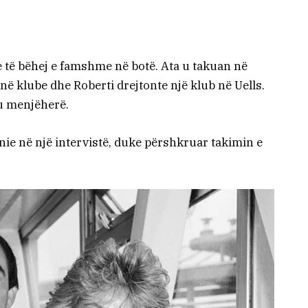
ie të bëhej e famshme në botë. Ata u takuan në
në klube dhe Roberti drejtonte një klub në Uells.
u menjëherë.
nie në një intervistë, duke përshkruar takimin e