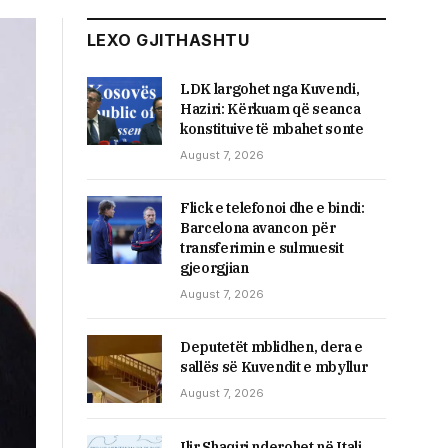
LEXO GJITHASHTU
LDK largohet nga Kuvendi,
Haziri: Kërkuam që seanca
konstituive të mbahet sonte
August 7, 2026
Flick e telefonoi dhe e bindi:
Barcelona avancon për
transferimin e sulmuesit
gjeorgjian
August 7, 2026
Deputetët mblidhen, dera e
sallës së Kuvendit e mbyllur
August 7, 2026
Ilir Shaqiri nderohet në Itali