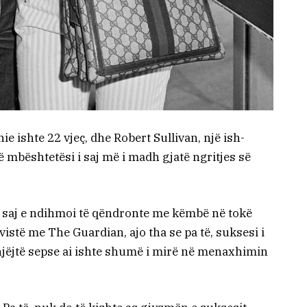
e ishte 22 vjeç, dhe Robert Sullivan, një ish-
 mbështetësi i saj më i madh gjatë ngritjes së
i saj e ndihmoi të qëndronte me këmbë në tokë
vistë me The Guardian, ajo tha se pa të, suksesi i
 njëjtë sepse ai ishte shumë i mirë në menaxhimin