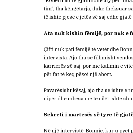
“Roberti ishte gjithmonë aty për mua.
tim”, tha këngëtarja, duke theksuar s
të ishte pjesë e jetës së saj edhe gjatë
Ata nuk kishin fëmijë, por nuk e 
Çifti nuk pati fëmijë të vetët dhe Bon
intervista. Ajo tha se fillimisht vend
karrierës së saj, por me kalimin e vit
për fat të keq pësoi një abort.
Pavarësisht kësaj, ajo tha se ishte e
nipër dhe mbesa me të cilët ishte shu
Sekreti i martesës së tyre të gjat
Në një intervistë, Bonnie, kur u pyet 