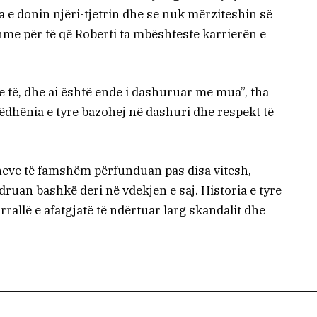
a e donin njëri-tjetrin dhe se nuk mërziteshin së
hme për të që Roberti ta mbështeste karrierën e
të, dhe ai është ende i dashuruar me mua”, tha
dhënia e tyre bazohej në dashuri dhe respekt të
ve të famshëm përfunduan pas disa vitesh,
ruan bashkë deri në vdekjen e saj. Historia e tyre
rrallë e afatgjatë të ndërtuar larg skandalit dhe