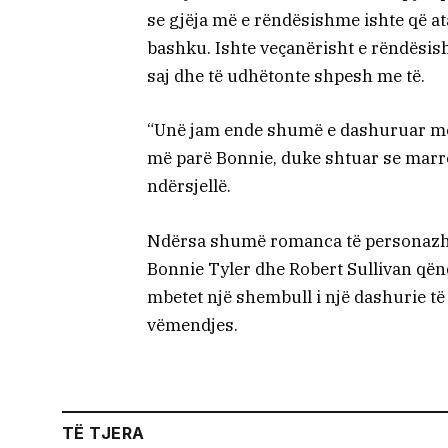
se gjëja më e rëndësishme ishte që at
bashku. Ishte veçanërisht e rëndësis
saj dhe të udhëtonte shpesh me të.
“Unë jam ende shumë e dashuruar me 
më parë Bonnie, duke shtuar se marrë
ndërsjellë.
Ndërsa shumë romanca të personazhe
Bonnie Tyler dhe Robert Sullivan qënd
mbetet një shembull i një dashurie të 
vëmendjes.
TË TJERA