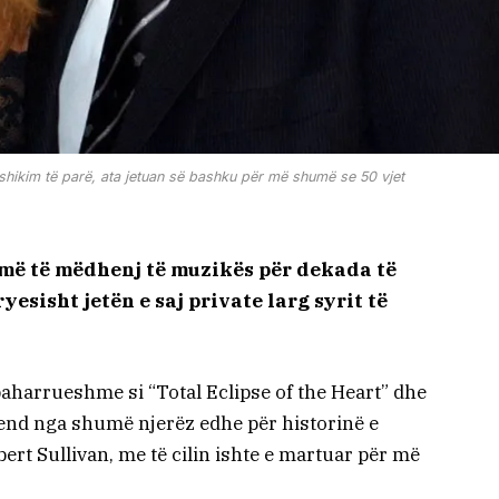
shikim të parë, ata jetuan së bashku për më shumë se 50 vjet
t më të mëdhenj të muzikës për dekada të
yesisht jetën e saj private larg syrit të
 paharrueshme si “Total Eclipse of the Heart” dhe
mend nga shumë njerëz edhe për historinë e
rt Sullivan, me të cilin ishte e martuar për më