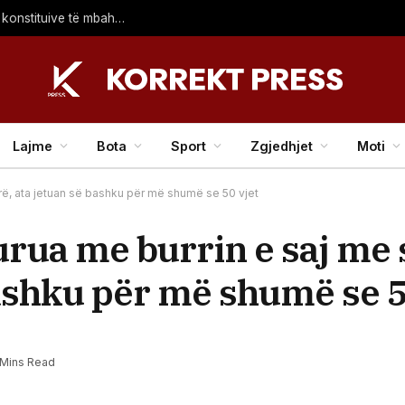
LDK largohet nga Kuvendi, Haziri: Kërkuam që seanca konstituive të mbahet sonte
Lajme
Bota
Sport
Zgjedhjet
Moti
rë, ata jetuan së bashku për më shumë se 50 vjet
rua me burrin e saj me 
bashku për më shumë se 5
 Mins Read