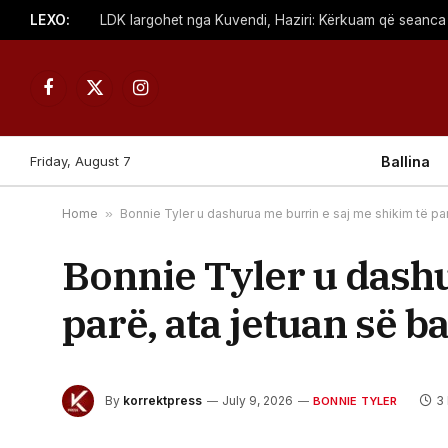
LEXO:
Facebook
X
Instagram
(Twitter)
Friday, August 7
Ballina
Home
»
Bonnie Tyler u dashurua me burrin e saj me shikim të pa
Bonnie Tyler u dashu
parë, ata jetuan së 
By
korrektpress
July 9, 2026
3
BONNIE TYLER