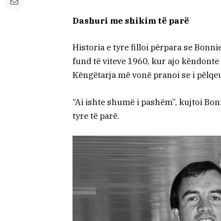
Dashuri me shikim të parë
Historia e tyre filloi përpara se Bonn
fund të viteve 1960, kur ajo këndonte 
Këngëtarja më vonë pranoi se i pëlqe
“Ai ishte shumë i pashëm”, kujtoi Bon
tyre të parë.