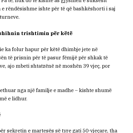
 Pa të, nuk do të kishte as gjysmën e suksesit
a e rëndësishme ishte për të që bashkëshorti i saj
 turneve.
fshihnin trishtimin për këtë
nie ka folur hapur për këtë dhimbje jete në
osën të prisnin për të pasur fëmijë për shkak të
eve, ajo mbeti shtatzënë në moshën 39 vjeç, por
 rrethuar nga një familje e madhe – kishte shumë
më e lidhur.
ë
për sekretin e martesës së tyre gati 50-vjeçare, tha