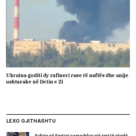
Ukraina goditi dy rafineri ruse të naftës dhe anije
ushtarake në Detin e Zi
LEXO GJITHASHTU
Policia në Ferizaj parandalon një rast të rëndë,