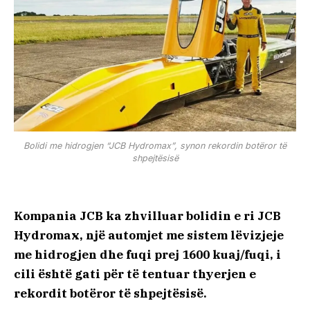
Bolidi me hidrogjen “JCB Hydromax”, synon rekordin botëror të
shpejtësisë
Kompania JCB ka zhvilluar bolidin e ri JCB
Hydromax, një automjet me sistem lëvizjeje
me hidrogjen dhe fuqi prej 1600 kuaj/fuqi, i
cili është gati për të tentuar thyerjen e
rekordit botëror të shpejtësisë.