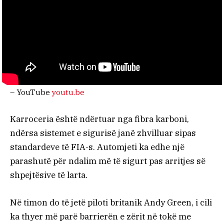
– YouTube
youtu.be
Karroceria është ndërtuar nga fibra karboni,
ndërsa sistemet e sigurisë janë zhvilluar sipas
standardeve të FIA-s. Automjeti ka edhe një
parashutë për ndalim më të sigurt pas arritjes së
shpejtësive të larta.
Në timon do të jetë piloti britanik Andy Green, i cili
ka thyer më parë barrierën e zërit në tokë me