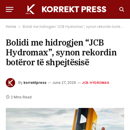
Home
»
Bolidi me hidrogjen “JCB Hydromax”, synon rekordin botëror të shpejtësisë
Bolidi me hidrogjen “JCB
Hydromax”, synon rekordin
botëror të shpejtësisë
By
korrektpress
June 27, 2026
JCB HYDROMAX
2 Mins Read