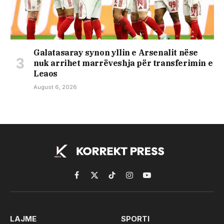
Galatasaray synon yllin e Arsenalit nëse
nuk arrihet marrëveshja për transferimin e
Leaos
August 6, 2026
Facebook
X
TikTok
Instagram
YouTube
(Twitter)
LAJME
SPORTI