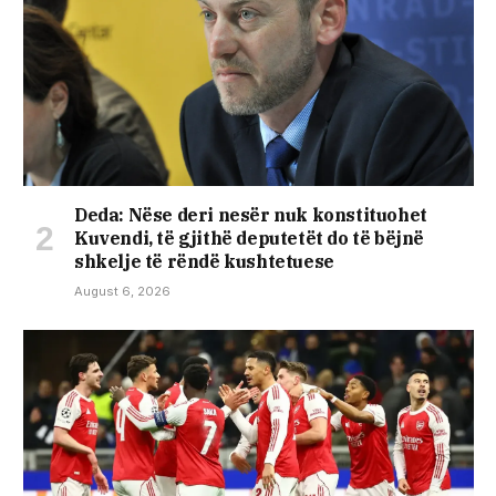
Deda: Nëse deri nesër nuk konstituohet
Kuvendi, të gjithë deputetët do të bëjnë
shkelje të rëndë kushtetuese
August 6, 2026