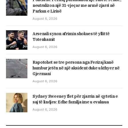
neutralizon një 31-vjeçar me armë zjarri në
Parkun e Lirisë
August 6, 2026
Arsenali synon afrimin shokues të yllit të
Totenhamit
August 6, 2026
Rapotohet se tre persona nga Ferizaj kanë
humbur jetën në një aksident duke u kthyer në
Gjermani
August 6, 2026
Sydney Sweeney flet për zjarrin në qytetin e
saj të lindjes: Edhe familja ime u evakuua
August 6, 2026