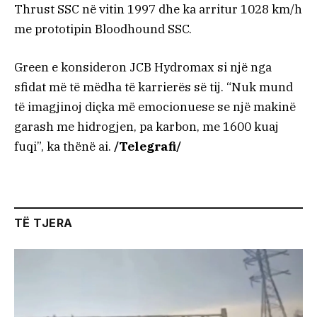
Thrust SSC në vitin 1997 dhe ka arritur 1028 km/h
me prototipin Bloodhound SSC.
Green e konsideron JCB Hydromax si një nga
sfidat më të mëdha të karrierës së tij. “Nuk mund
të imagjinoj diçka më emocionuese se një makinë
garash me hidrogjen, pa karbon, me 1600 kuaj
fuqi”, ka thënë ai.
/Telegrafi/
TË TJERA