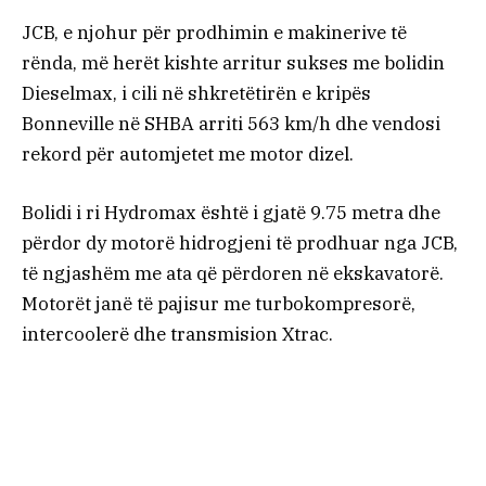
JCB, e njohur për prodhimin e makinerive të
rënda, më herët kishte arritur sukses me bolidin
Dieselmax, i cili në shkretëtirën e kripës
Bonneville në SHBA arriti 563 km/h dhe vendosi
rekord për automjetet me motor dizel.
Bolidi i ri Hydromax është i gjatë 9.75 metra dhe
përdor dy motorë hidrogjeni të prodhuar nga JCB,
të ngjashëm me ata që përdoren në ekskavatorë.
Motorët janë të pajisur me turbokompresorë,
intercoolerë dhe transmision Xtrac.