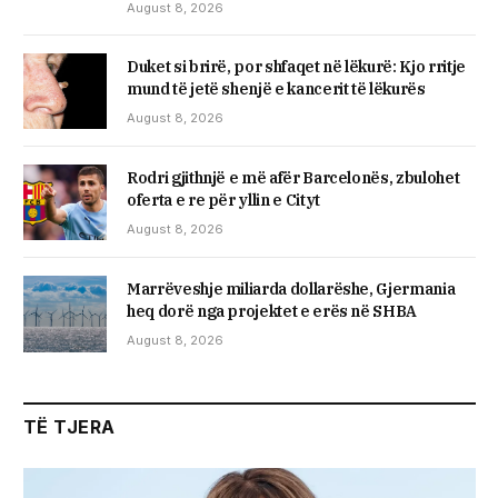
August 8, 2026
Duket si brirë, por shfaqet në lëkurë: Kjo rritje
mund të jetë shenjë e kancerit të lëkurës
August 8, 2026
Rodri gjithnjë e më afër Barcelonës, zbulohet
oferta e re për yllin e Cityt
August 8, 2026
Marrëveshje miliarda dollarëshe, Gjermania
heq dorë nga projektet e erës në SHBA
August 8, 2026
TË TJERA