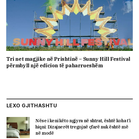
Tri net magjike në Prishtinë – Sunny Hill Festival
përmbyll një edicion të paharrueshëm
LEXO GJITHASHTU
Nëse i keni këto ngjyra në shtrat, është koha t’i
hiqni: Dizajnerët tregojnë çfarë nuk është më
në modë