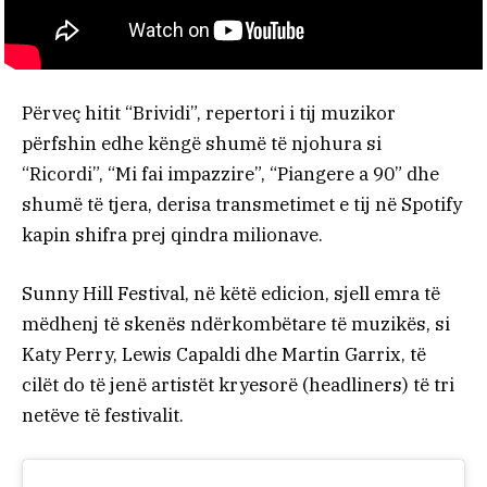
Përveç hitit “Brividi”, repertori i tij muzikor
përfshin edhe këngë shumë të njohura si
“Ricordi”, “Mi fai impazzire”, “Piangere a 90” dhe
shumë të tjera, derisa transmetimet e tij në Spotify
kapin shifra prej qindra milionave.
Sunny Hill Festival, në këtë edicion, sjell emra të
mëdhenj të skenës ndërkombëtare të muzikës, si
Katy Perry, Lewis Capaldi dhe Martin Garrix, të
cilët do të jenë artistët kryesorë (headliners) të tri
netëve të festivalit.