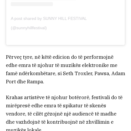
A post shared by SUNNY HILL FESTIVAL
(@sunnyhillfestival)
Përveç tyre, në këtë edicion do të performojnë
edhe emra të njohur të muzikës elektronike me
famë ndërkombëtare, si Seth Troxler, Pawsa, Adam
Port dhe Rampa.
Krahas artistëve të njohur botërorë, festivali do të
mirëpresë edhe emra të spikatur të skenës
vendore, të cilët gëzojnë një audiencë të madhe
dhe vazhdojnë të kontribuojnë në zhvillimin e
muzikës lokale.