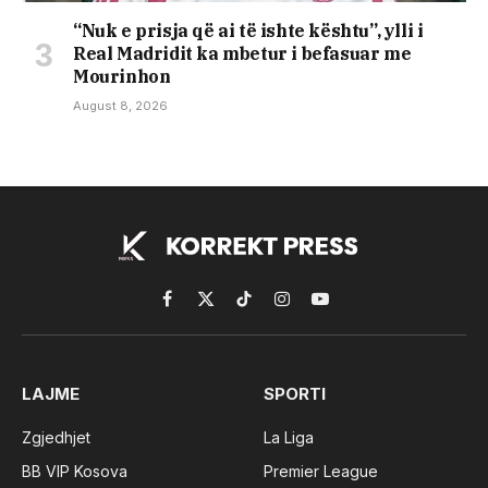
“Nuk e prisja që ai të ishte kështu”, ylli i
Real Madridit ka mbetur i befasuar me
Mourinhon
August 8, 2026
Facebook
X
TikTok
Instagram
YouTube
(Twitter)
LAJME
SPORTI
Zgjedhjet
La Liga
BB VIP Kosova
Premier League