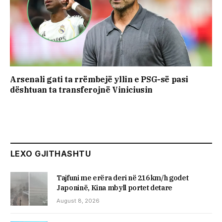
Arsenali gati ta rrëmbejë yllin e PSG-së pasi
dështuan ta transferojnë Viniciusin
LEXO GJITHASHTU
Tajfuni me erëra deri në 216 km/h godet
Japoninë, Kina mbyll portet detare
August 8, 2026