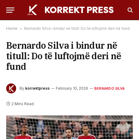
Home
»
Bernardo Silva i bindur në titull: Do të luftojmë deri në fund
Bernardo Silva i bindur në
titull: Do të luftojmë deri në
fund
By
korrektpress
February 10, 2026
BERNARDO SILVA
2 Mins Read