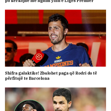
po kërkojnë me ngulm yllin e Ligës Premier
Shifra galaktike! Zbulohet paga që Rodri do të
përfitojë te Barcelona