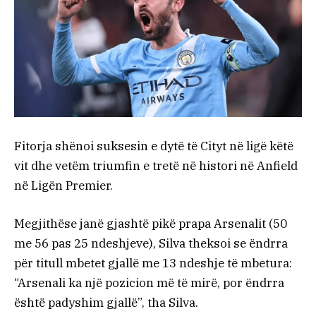
Fitorja shënoi suksesin e dytë të Cityt në ligë këtë
vit dhe vetëm triumfin e tretë në histori në Anfield
në Ligën Premier.
Megjithëse janë gjashtë pikë prapa Arsenalit (50
me 56 pas 25 ndeshjeve), Silva theksoi se ëndrra
për titull mbetet gjallë me 13 ndeshje të mbetura:
“Arsenali ka një pozicion më të mirë, por ëndrra
është padyshim gjallë”, tha Silva.