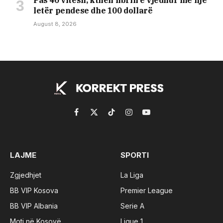
Pas 40 vitesh, kthen librin e vjedhur me një
letër pendese dhe 100 dollarë
August 8, 2026
Facebook
X
TikTok
Instagram
YouTube
(Twitter)
LAJME
SPORTI
Zgjedhjet
La Liga
BB VIP Kosova
Premier League
BB VIP Albania
Serie A
Moti në Kosovë
Ligue 1