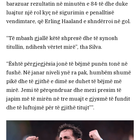
barazuar rezultatin në minutën e 84-të dhe duke
luajtur një rol kyç në sigurimin e penalltisë
vendimtare, që Erling Haaland e shndërroi në gol.
“Të mbash gjallë këtë shpresë dhe të synosh
titullin, ndihesh vërtet mirë”, tha Silva.
“Është përgjegjësia jonë të bëjmë punën tonë në
fushë. Në janar niveli ynë ra pak, humbëm shumë
pikë dhe të gjithë e dimë se duhet të bëjmë më
mirë. Jemi të përqendruar dhe mezi presim të
japim më të mirën në tre muajt e gjysmë të fundit
dhe të luftojmë për të gjithë titujt””.