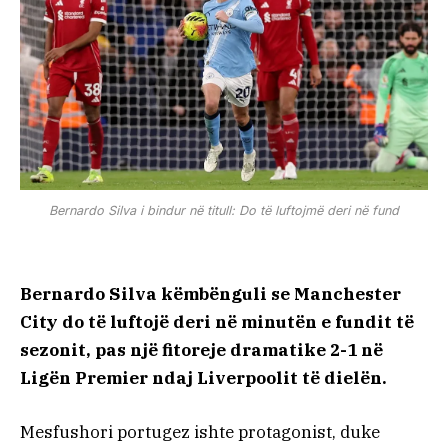
Bernardo Silva i bindur në titull: Do të luftojmë deri në fund
Bernardo Silva këmbënguli se Manchester
City do të luftojë deri në minutën e fundit të
sezonit, pas një fitoreje dramatike 2-1 në
Ligën Premier ndaj Liverpoolit të dielën.
Mesfushori portugez ishte protagonist, duke