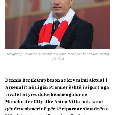
Bergkamp: Rivalët e Arsenalit nuk kanë forcë për të ndaluar sulmin
për titull
Dennis Bergkamp beson se kryesimi aktual i
Arsenalit në Ligën Premier është i sigurt nga
rivalët e tyre, duke këmbëngulur se
Manchester City dhe Aston Villa nuk kanë
qëndrueshmërinë për të riparuar skuadrën e