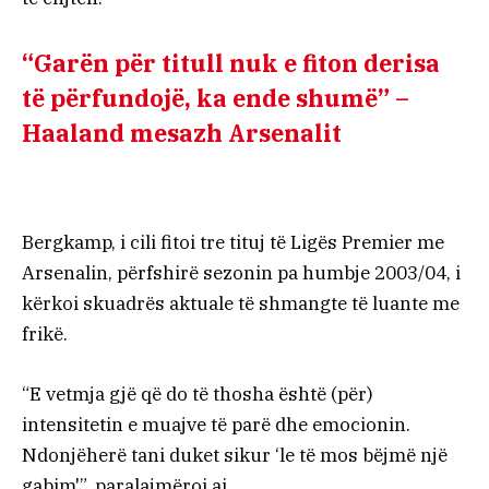
“Garën për titull nuk e fiton derisa
të përfundojë, ka ende shumë” –
Haaland mesazh Arsenalit
Bergkamp, i cili fitoi tre tituj të Ligës Premier me
Arsenalin, përfshirë sezonin pa humbje 2003/04, i
kërkoi skuadrës aktuale të shmangte të luante me
frikë.
“E vetmja gjë që do të thosha është (për)
intensitetin e muajve të parë dhe emocionin.
Ndonjëherë tani duket sikur ‘le të mos bëjmë një
gabim'”, paralajmëroi ai.