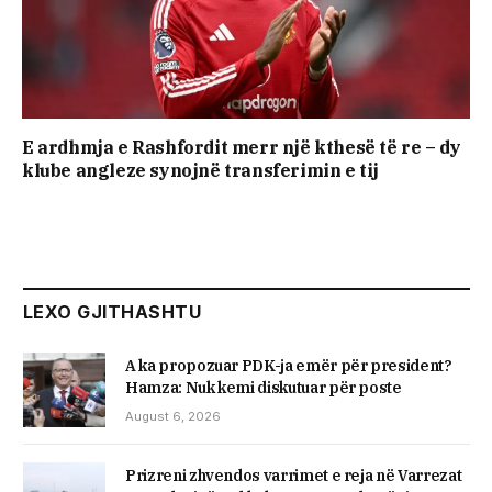
E ardhmja e Rashfordit merr një kthesë të re – dy
klube angleze synojnë transferimin e tij
LEXO GJITHASHTU
A ka propozuar PDK-ja emër për president?
Hamza: Nuk kemi diskutuar për poste
August 6, 2026
Prizreni zhvendos varrimet e reja në Varrezat