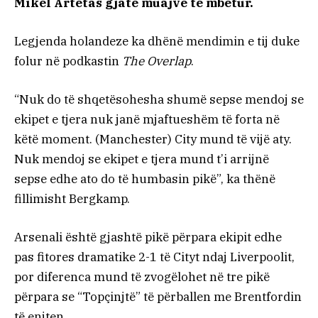
Mikel Artetas gjatë muajve të mbetur.
Legjenda holandeze ka dhënë mendimin e tij duke
folur në podkastin
The Overlap
.
“Nuk do të shqetësohesha shumë sepse mendoj se
ekipet e tjera nuk janë mjaftueshëm të forta në
këtë moment. (Manchester) City mund të vijë aty.
Nuk mendoj se ekipet e tjera mund t’i arrijnë
sepse edhe ato do të humbasin pikë”, ka thënë
fillimisht Bergkamp.
Arsenali është gjashtë pikë përpara ekipit edhe
pas fitores dramatike 2-1 të Cityt ndaj Liverpoolit,
por diferenca mund të zvogëlohet në tre pikë
përpara se “Topçinjtë” të përballen me Brentfordin
të enjten.