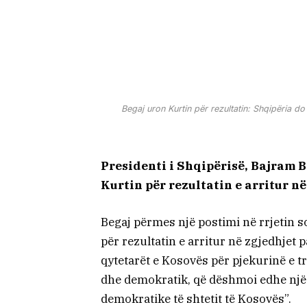
Begaj uron Kurtin për rezultatin: Shqipëria do
Presidenti i Shqipërisë, Bajram B
Kurtin për rezultatin e arritur 
Begaj përmes një postimi në rrjetin s
për rezultatin e arritur në zgjedhjet
qytetarët e Kosovës për pjekurinë e tr
dhe demokratik, që dëshmoi edhe një 
demokratike të shtetit të Kosovës”.