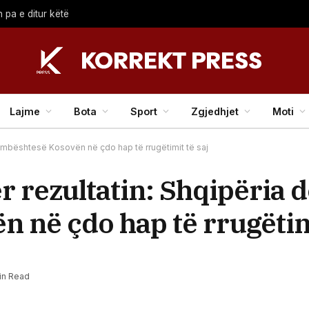
 pa e ditur këtë
Lajme
Bota
Sport
Zgjedhjet
Moti
 të mbështesë Kosovën në çdo hap të rrugëtimit të saj
 rezultatin: Shqipëria do
 në çdo hap të rrugëtimi
in Read