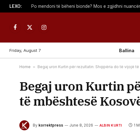
LEXO:
Po mendoni të bëheni bionde? Mos e zgjidhni nuancën
Facebook
X
Instagram
(Twitter)
Friday, August 7
Ballina
Home
»
Begaj uron Kurtin për rezultatin: Shqipëria do të vijojë
Begaj uron Kurtin për
të mbështesë Kosovën
By
korrektpress
June 8, 2026
1 M
ALBIN KURTI