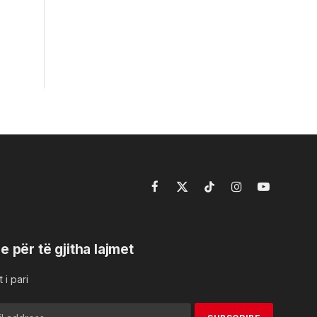
Facebook
X
TikTok
Instagram
YouTube
(Twitter)
e për të gjitha lajmet
 i pari