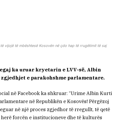
 të vijojë të mbështesë Kosovën në çdo hap të rrugëtimit të saj
egaj ka uruar kryetarin e LVV-së, Albin
në zgjedhjet e parakohshme parlamentare.
ocial në Facebook ka shkruar: “Urime Albin Kurti
 parlamentare në Republikën e Kosovës! Përgëzoj
eguar në një proces zgjedhor të rregullt, të qetë
herë forcën e institucioneve dhe të kulturës