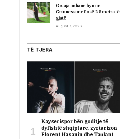
Gruaja indiane hyn në
Guinness me flokë 2.8 metra të
gjatë
August 7, 2026
TË TJERA
Kayserispor bën goditje të
dyfishtë shqiptare, zyrtarizon
Florent Hasanin dhe Taulant