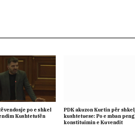
tëvendosje po e shkel
PDK akuzon Kurtin për shkel
ndim Kushtetutën
kushtetuese: Po e mban peng
konstituimin e Kuvendit