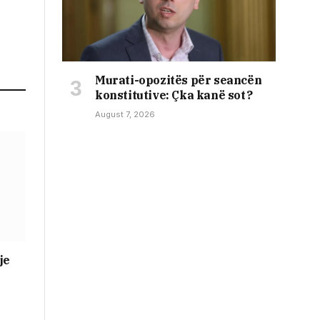
​Murati-opozitës për seancën
konstitutive: Çka kanë sot?
August 7, 2026
je