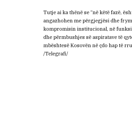
Tutje ai ka thënë se “në këtë fazë, ësh
angazhohen me përgjegjësi dhe frymë
kompromisin institucional, në funksion
dhe përmbushjes së aspiratave të qyte
mbështesë Kosovën në çdo hap të rrugë
/Telegrafi/