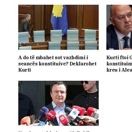
A do të mbahet sot vazhdimi i
Kurti ftoi 
seancës konstituive? Deklarohet
konstituim
Kurti
kreu i Ale