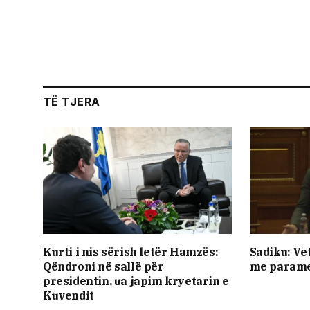
TË TJERA
​Kurti i nis sërish letër Hamzës:
Sadiku: Ve
Qëndroni në sallë për
me parame
presidentin, ua japim kryetarin e
Kuvendit