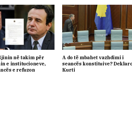
Gjinin në takim për
A do të mbahet vazhdimi i
in e institucioneve,
seancës konstituive? Deklar
ancës e refuzon
Kurti