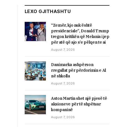
LEXO GJITHASHTU
“Zemër, kjo nuk është
presidenciale”, Donald Trump
tregon kritikën që Melania i jep
për atë që ajo s’e pëlqen te ai
August 7, 2026
Danimarka ashpërson
rregullat për përdorimin e Al
në shkolla
August 7, 2026
Aston Martin shet një pjesë të
aksioneve për të shpëtuar
kompaninë
August 7, 2026