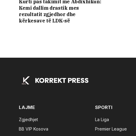
Kurti pas takimit me Abdixhikun:
Kemi dallim drastik mes
rezultatit zgjedhor dhe
kërkesave të LDK-së
LAJME
SPORTI
Zgjedhjet
La Liga
BB VIP Kosova
Premier League