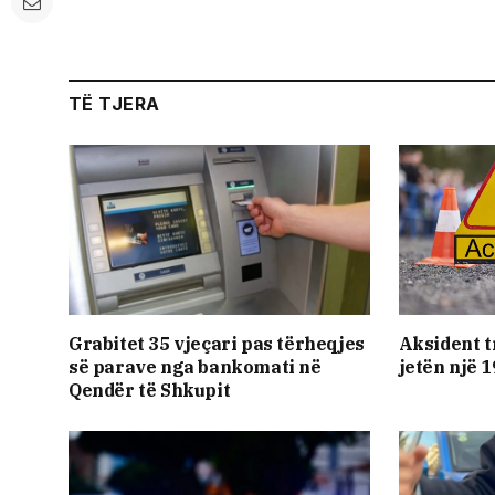
TË TJERA
Grabitet 35 vjeçari pas tërheqjes
Aksident t
së parave nga bankomati në
jetën një 
Qendër të Shkupit