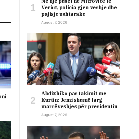
Në një puset në Mitrovicë të
Veriut, policia gjen veshje dhe
pajisje ushtarake
August 7, 2026
Abdixhiku pas takimit me
oni
Kurtin: Jemi shumë larg
marrëveshjes për presidentin
August 7, 2026