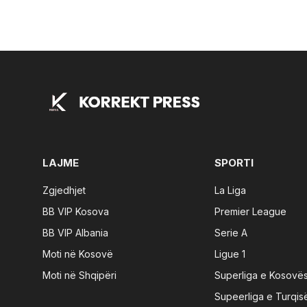
LAJME
SPORTI
Zgjedhjet
La Liga
BB VIP Kosova
Premier League
BB VIP Albania
Serie A
Moti në Kosovë
Ligue 1
Moti në Shqipëri
Superliga e Kosovë
Supeerliga e Turqis