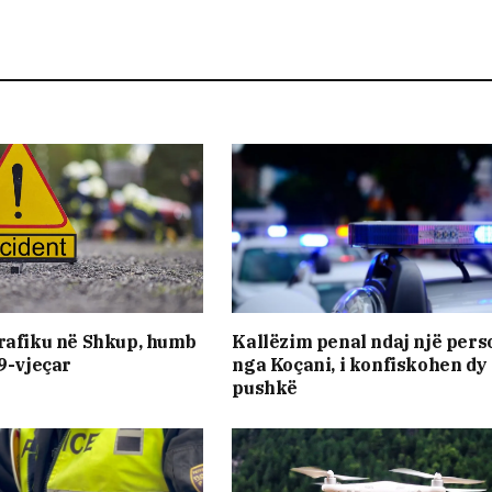
rafiku në Shkup, humb
Kallëzim penal ndaj një pers
19-vjeçar
nga Koçani, i konfiskohen dy
pushkë