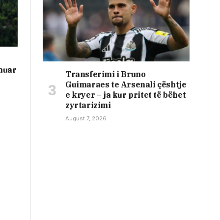
muar
Transferimi i Bruno
Guimaraes te Arsenali çështje
e kryer – ja kur pritet të bëhet
zyrtarizimi
August 7, 2026