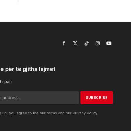
Facebook
X
TikTok
Instagram
YouTube
(Twitter)
e për të gjitha lajmet
 i pari
g up, you agree to the our terms and our
Privacy Policy