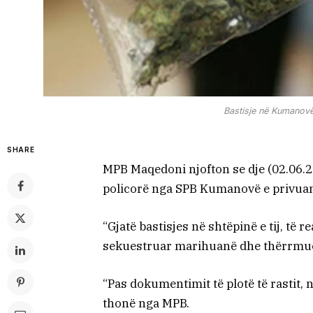
Bastisje në Kumanovë
SHARE
MPB Maqedoni njofton se dje (02.06.
policorë nga SPB Kumanovë e privuan
“Gjatë bastisjes në shtëpinë e tij, të 
sekuestruar marihuanë dhe thërrmue
“Pas dokumentimit të plotë të rastit, 
thonë nga MPB.