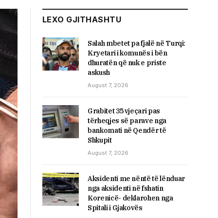
LEXO GJITHASHTU
Salah mbetet pa fjalë në Turqi:
Kryetari i komunës i bën
dhuratën që nuk e priste
askush
August 7, 2026
Grabitet 35 vjeçari pas
tërheqjes së parave nga
bankomati në Qendër të
Shkupit
August 7, 2026
Aksidenti me nëntë të lënduar
nga aksidenti në fshatin
Korenicë- deklarohen nga
Spitali i Gjakovës