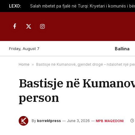
LEXO:
Facebook
X
Instagram
(Twitter)
Friday, August 7
Ballina
Home
»
Bastisje në Kumanovë, gjendet drogë – ndalohet një pe
Bastisje në Kumanovë
person
By
korrektpress
June 3, 2026
MPB MAQEDONI