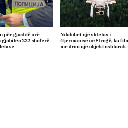
 për gjashtë orë
Ndalohet një shtetas i
u gjobitën 222 shoferë
Gjermanisë në Strugë, ka fil
letave
me dron një objekt ushtarak