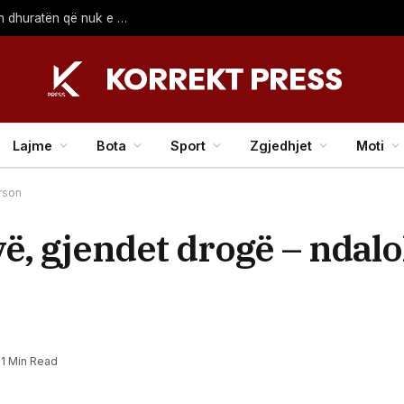
Salah mbetet pa fjalë në Turqi: Kryetari i komunës i bën dhuratën që nuk e priste askush
Lajme
Bota
Sport
Zgjedhjet
Moti
rson
, gjendet drogë – ndalo
1 Min Read