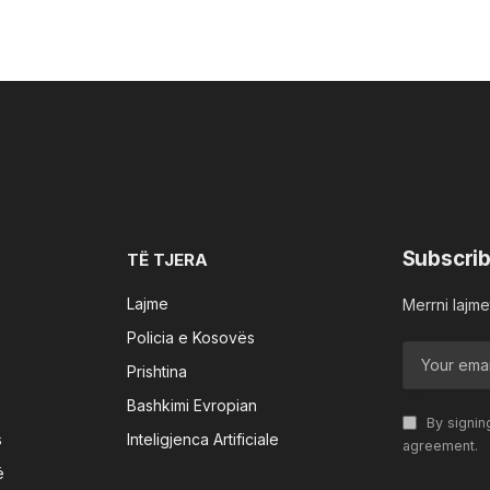
Subscrib
TË TJERA
Lajme
Merrni lajmet
Policia e Kosovës
Prishtina
Bashkimi Evropian
By signin
s
Inteligjenca Artificiale
agreement.
ë