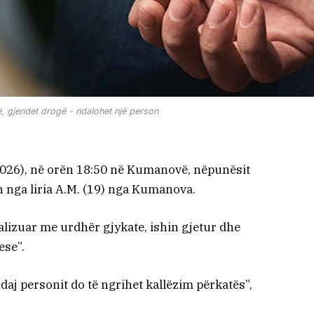
, gjendet drogë - ndalohet një person
2026), në orën 18:50 në Kumanovë, nëpunësit
 nga liria A.M. (19) nga Kumanova.
realizuar me urdhër gjykate, ishin gjetur dhe
se”.
ndaj personit do të ngrihet kallëzim përkatës”,