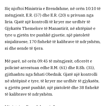
Siç njoftoi Ministria e Brendshme, në orën 10:10 të
mëngjesit, E.R. (57) dhe E.R. (20) u privuan nga
liria. Gjatë një kontrolli të kryer me urdhër të
Gjykatës Themelore të Manastirit, në shtëpinë e
tyre u gjetën tre pushkë gjuetie, një pistoletë
sinjalizuese, 170 fishekë të kalibrave të ndryshëm,
si dhe sende të tjera.
Më parë, në orën 09:45 të mëngjesit, oficerët e
policisë arrestuan edhe R.M. (61) dhe R.Sh. (35),
gjithashtu nga fshati Obednik. Gjatë një kontrolli
në shtëpinë e tyre, të kryer me urdhër të gjykatës,
u gjetën pesë pushkë, një pistoletë dhe 38 fishekë
të kalibrave të ndryshëm.