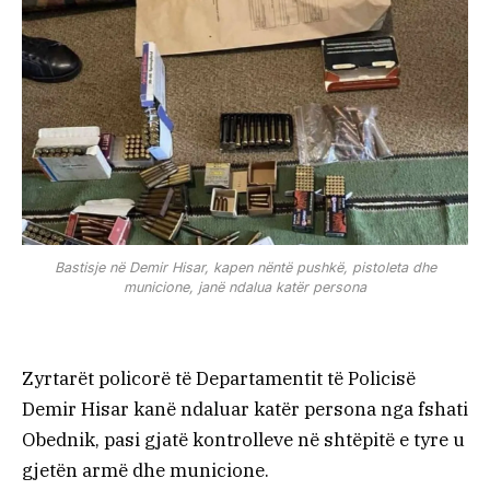
Bastisje në Demir Hisar, kapen nëntë pushkë, pistoleta dhe
municione, janë ndalua katër persona
Zyrtarët policorë të Departamentit të Policisë
Demir Hisar kanë ndaluar katër persona nga fshati
Obednik, pasi gjatë kontrolleve në shtëpitë e tyre u
gjetën armë dhe municione.