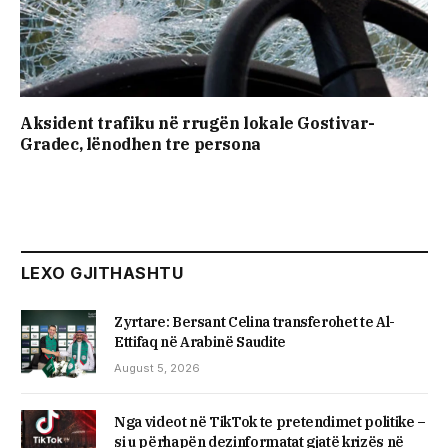
Aksident trafiku në rrugën lokale Gostivar-
Gradec, lënodhen tre persona
LEXO GJITHASHTU
Zyrtare: Bersant Celina transferohet te Al-
Ettifaq në Arabinë Saudite
August 5, 2026
Nga videot në TikTok te pretendimet politike –
si u përhapën dezinformatat gjatë krizës në