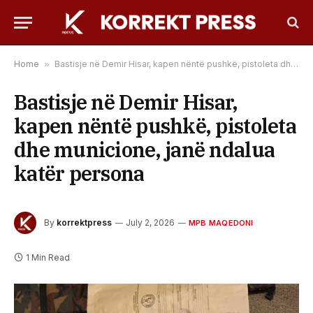
Home
»
Bastisje në Demir Hisar, kapen nëntë pushkë, pistoleta dhe municione, janë ndalua katër persona
Bastisje në Demir Hisar,
kapen nëntë pushkë, pistoleta
dhe municione, janë ndalua
katër persona
By
korrektpress
July 2, 2026
MPB MAQEDONI
1 Min Read