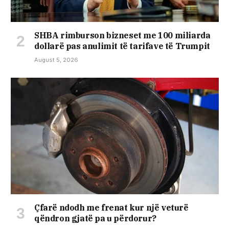
SHBA rimburson bizneset me 100 miliarda
dollarë pas anulimit të tarifave të Trumpit
August 5, 2026
Çfarë ndodh me frenat kur një veturë
qëndron gjatë pa u përdorur?