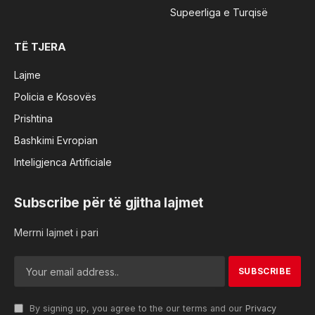
Supeerliga e Turqisë
TË TJERA
Lajme
Policia e Kosovës
Prishtina
Bashkimi Evropian
Inteligjenca Artificiale
Subscribe për të gjitha lajmet
Merrni lajmet i pari
By signing up, you agree to the our terms and our
Privacy