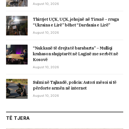
August 10, 2026
Thirrjet UÇK, UÇK, jehojnë në Tiranë – rruga
“Ukraina e Lirë” bëhet “Dardania e Lirë”
August 10, 2026
“Nuk kanë të drejta të barabarta” – Mulliqi
krahason shqiptarët në Luginë me serbët në
Kosovë
August 10, 2026
Sulmi në Tajlandë, policia: Autori mësoi si të
përdorte armën në internet
August 10, 2026
TË TJERA