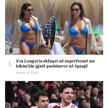
Eva Longoria shfaqet në superformë me
bikini blu gjatë pushimeve në Spanjë
August 10, 2026