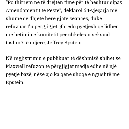
“Po thirrem në të drejtën time për të heshtur sipas
Amendamentit të Pestë”, deklaroi 64-vjeçarja më
shumë se dhjetë herë gjatë seancës, duke
refuzuar t’u përgjigjet çfarëdo pyetjesh që lidhen
me hetimin e komitetit për shkelësin seksual
tashmë të ndjerë, Jeffrey Epstein.
Në regjistrimin e publikuar të dëshmisë shihet se
Maxwell refuzon të përgjigjet madje edhe në një
pyetje bazë, nëse ajo ka qenë shoqe e ngushtë me
Epstein.