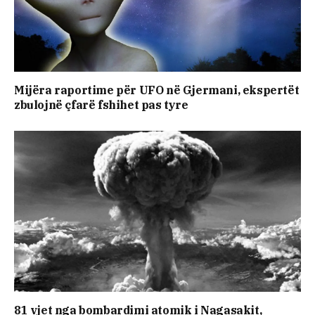
Mijëra raportime për UFO në Gjermani, ekspertët
zbulojnë çfarë fshihet pas tyre
81 vjet nga bombardimi atomik i Nagasakit,