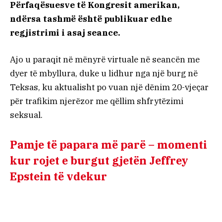
Përfaqësuesve të Kongresit amerikan,
ndërsa tashmë është publikuar edhe
regjistrimi i asaj seance.
Ajo u paraqit në mënyrë virtuale në seancën me
dyer të mbyllura, duke u lidhur nga një burg në
Teksas, ku aktualisht po vuan një dënim 20-vjeçar
për trafikim njerëzor me qëllim shfrytëzimi
seksual.
Pamje të papara më parë – momenti
kur rojet e burgut gjetën Jeffrey
Epstein të vdekur