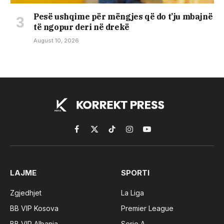
Pesë ushqime për mëngjes që do t’ju mbajnë
të ngopur deri në drekë
August 10, 2026
Facebook
X
TikTok
Instagram
YouTube
(Twitter)
LAJME
SPORTI
Zgjedhjet
La Liga
BB VIP Kosova
Premier League
BB VIP Albania
Serie A