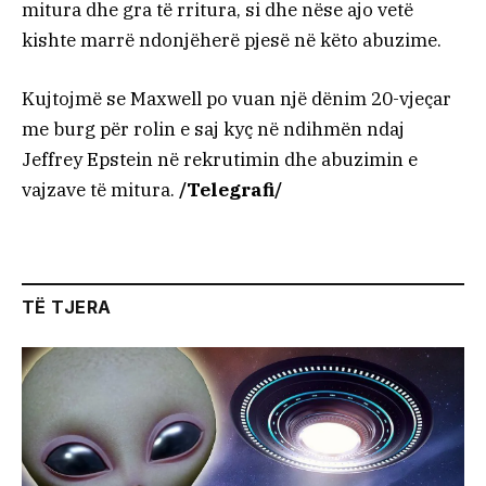
mitura dhe gra të rritura, si dhe nëse ajo vetë
kishte marrë ndonjëherë pjesë në këto abuzime.
Kujtojmë se Maxwell po vuan një dënim 20-vjeçar
me burg për rolin e saj kyç në ndihmën ndaj
Jeffrey Epstein në rekrutimin dhe abuzimin e
vajzave të mitura.
/Telegrafi/
TË TJERA