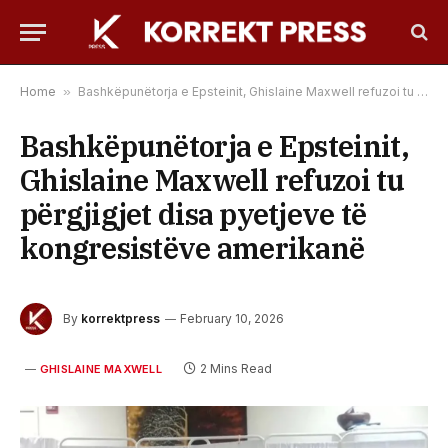
Home
»
Bashkëpunëtorja e Epsteinit, Ghislaine Maxwell refuzoi tu përgjigjet disa pyetjeve të kongresistëve amerikanë
Bashkëpunëtorja e Epsteinit,
Ghislaine Maxwell refuzoi tu
përgjigjet disa pyetjeve të
kongresistëve amerikanë
By
korrektpress
February 10, 2026
2 Mins Read
GHISLAINE MAXWELL