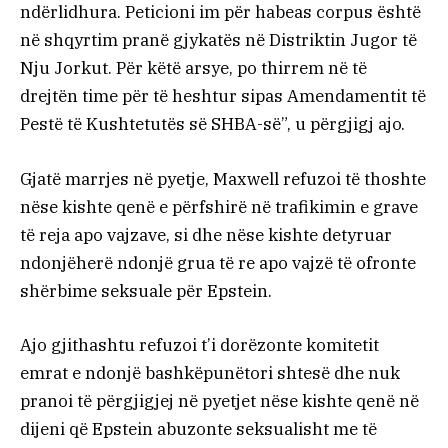
ndërlidhura. Peticioni im për habeas corpus është
në shqyrtim pranë gjykatës në Distriktin Jugor të
Nju Jorkut. Për këtë arsye, po thirrem në të
drejtën time për të heshtur sipas Amendamentit të
Pestë të Kushtetutës së SHBA-së”, u përgjigj ajo.
Gjatë marrjes në pyetje, Maxwell refuzoi të thoshte
nëse kishte qenë e përfshirë në trafikimin e grave
të reja apo vajzave, si dhe nëse kishte detyruar
ndonjëherë ndonjë grua të re apo vajzë të ofronte
shërbime seksuale për Epstein.
Ajo gjithashtu refuzoi t’i dorëzonte komitetit
emrat e ndonjë bashkëpunëtori shtesë dhe nuk
pranoi të përgjigjej në pyetjet nëse kishte qenë në
dijeni që Epstein abuzonte seksualisht me të