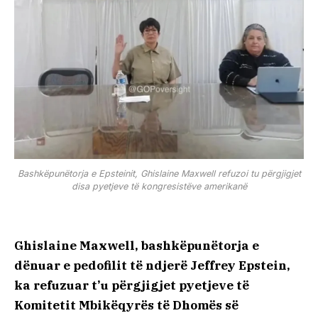
Bashkëpunëtorja e Epsteinit, Ghislaine Maxwell refuzoi tu përgjigjet
disa pyetjeve të kongresistëve amerikanë
Ghislaine Maxwell, bashkëpunëtorja e
dënuar e pedofilit të ndjerë Jeffrey Epstein,
ka refuzuar t’u përgjigjet pyetjeve të
Komitetit Mbikëqyrës të Dhomës së