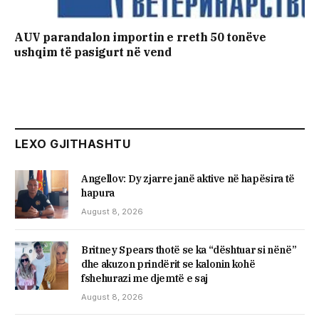
AUV parandalon importin e rreth 50 tonëve
ushqim të pasigurt në vend
LEXO GJITHASHTU
Angellov: Dy zjarre janë aktive në hapësira të
hapura
August 8, 2026
Britney Spears thotë se ka “dështuar si nënë”
dhe akuzon prindërit se kalonin kohë
fshehurazi me djemtë e saj
August 8, 2026