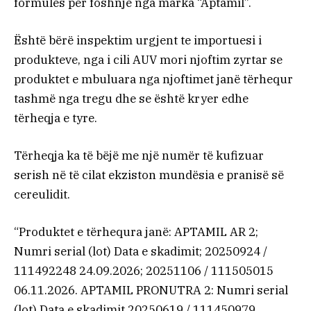
formulës për foshnje nga marka “Aptamil”.
Është bërë inspektim urgjent te importuesi i
produkteve, nga i cili AUV mori njoftim zyrtar se
produktet e mbuluara nga njoftimet janë tërhequr
tashmë nga tregu dhe se është kryer edhe
tërheqja e tyre.
Tërheqja ka të bëjë me një numër të kufizuar
serish në të cilat ekziston mundësia e pranisë së
cereulidit.
“Produktet e tërhequra janë: APTAMIL AR 2;
Numri serial (lot) Data e skadimit; 20250924 /
111492248 24.09.2026; 20251106 / 111505015
06.11.2026. APTAMIL PRONUTRA 2: Numri serial
(lot) Data e skadimit 20250619 / 111450979