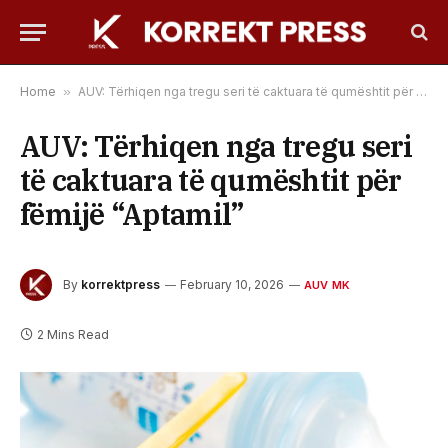
Home
»
AUV: Tërhiqen nga tregu seri të caktuara të qumështit për fëmijë “Aptamil”
AUV: Tërhiqen nga tregu seri
të caktuara të qumështit për
fëmijë “Aptamil”
By
korrektpress
February 10, 2026
AUV MK
2 Mins Read