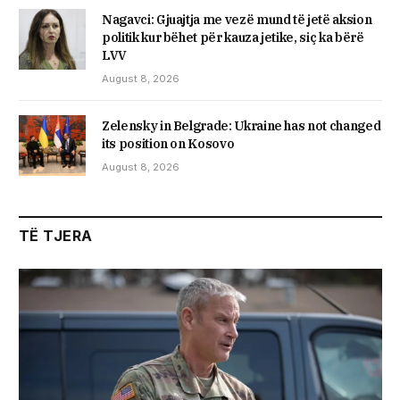
Nagavci: Gjuajtja me vezë mund të jetë aksion
politik kur bëhet për kauza jetike, siç ka bërë
LVV
August 8, 2026
Zelensky in Belgrade: Ukraine has not changed
its position on Kosovo
August 8, 2026
TË TJERA