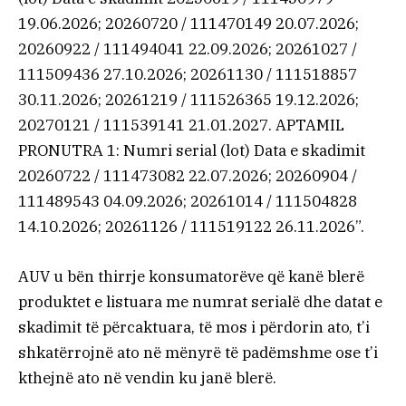
19.06.2026; 20260720 / 111470149 20.07.2026;
20260922 / 111494041 22.09.2026; 20261027 /
111509436 27.10.2026; 20261130 / 111518857
30.11.2026; 20261219 / 111526365 19.12.2026;
20270121 / 111539141 21.01.2027. APTAMIL
PRONUTRA 1: Numri serial (lot) Data e skadimit
20260722 / 111473082 22.07.2026; 20260904 /
111489543 04.09.2026; 20261014 / 111504828
14.10.2026; 20261126 / 111519122 26.11.2026”.
AUV u bën thirrje konsumatorëve që kanë blerë
produktet e listuara me numrat serialë dhe datat e
skadimit të përcaktuara, të mos i përdorin ato, t’i
shkatërrojnë ato në mënyrë të padëmshme ose t’i
kthejnë ato në vendin ku janë blerë.