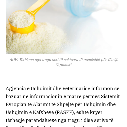
AUV: Tërhiqen nga tregu seri të caktuara të qumështit për fëmijë
"Aptamil"
Agjencia e Ushqimit dhe Veterinarisë informon se
bazuar në informacionin e marrë përmes Sistemit
Evropian të Alarmit të Shpejtë për Ushqimin dhe
Ushqimin e Kafshëve (RASFF), është kryer
tërheqje parandaluese nga tregu i disa serive të