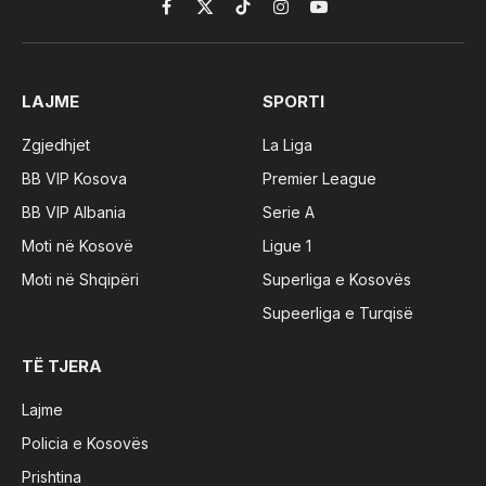
Facebook
X
TikTok
Instagram
YouTube
(Twitter)
LAJME
SPORTI
Zgjedhjet
La Liga
BB VIP Kosova
Premier League
BB VIP Albania
Serie A
Moti në Kosovë
Ligue 1
Moti në Shqipëri
Superliga e Kosovës
Supeerliga e Turqisë
TË TJERA
Lajme
Policia e Kosovës
Prishtina