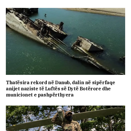
Thatësira rekord në Danub, dalin në sipërfaqe
anijet naziste të Luftës së Dytë Botërore dhe
municionet e pashpërthyera