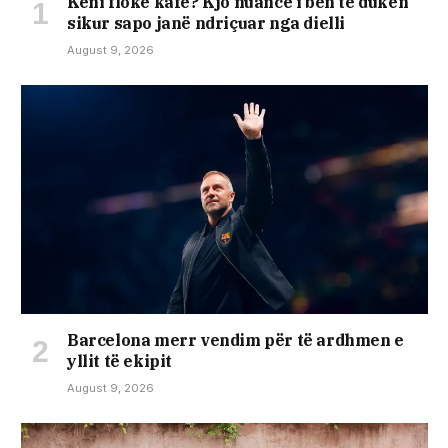
Keni flokë kafe? Kjo nuancë i bën të duken
sikur sapo janë ndriçuar nga dielli
August 9, 2026
Barcelona merr vendim për të ardhmen e
yllit të ekipit
August 9, 2026