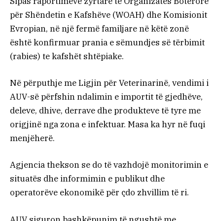
Sipas raportimeve zyrtare të Organizatës Botërore
për Shëndetin e Kafshëve (WOAH) dhe Komisionit
Evropian, në një fermë familjare në këtë zonë
është konfirmuar prania e sëmundjes së tërbimit
(rabies) te kafshët shtëpiake.
Në përputhje me Ligjin për Veterinarinë, vendimi i
AUV-së përfshin ndalimin e importit të gjedhëve,
deleve, dhive, derrave dhe produkteve të tyre me
origjinë nga zona e infektuar. Masa ka hyr në fuqi
menjëherë.
Agjencia thekson se do të vazhdojë monitorimin e
situatës dhe informimin e publikut dhe
operatorëve ekonomikë për çdo zhvillim të ri.
AUV siguron bashkëpunim të ngushtë me