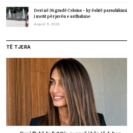
Deri në 36 gradë Celsius – ky është parashikimi
i motit për javën e ardhshme
August 9, 2026
TË TJERA