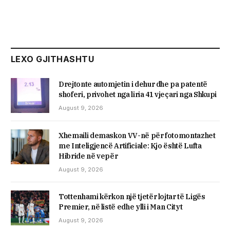
LEXO GJITHASHTU
Drejtonte automjetin i dehur dhe pa patentë
shoferi, privohet nga liria 41 vjeçari nga Shkupi
August 9, 2026
Xhemaili demaskon VV-në për fotomontazhet
me Inteligjencë Artificiale: Kjo është Lufta
Hibride në vepër
August 9, 2026
Tottenhami kërkon një tjetër lojtar të Ligës
Premier, në listë edhe ylli i Man Cityt
August 9, 2026