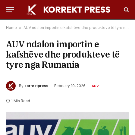
Home
»
AUV ndalon importin e kafshëve dhe produkteve të tyre nga Rumania
AUV ndalon importin e
kafshëve dhe produkteve të
tyre nga Rumania
By
korrektpress
February 10, 2026
AUV
1 Min Read