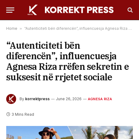
Home
»
“Autenticiteti bën diferencën”, influencuesja Agnesa Riza rrëfen sekretin e suksesit në rrjetet sociale
“Autenticiteti bën
diferencën”, influencuesja
Agnesa Riza rrëfen sekretin e
suksesit në rrjetet sociale
By
korrektpress
June 26, 2026
AGNESA RIZA
3 Mins Read