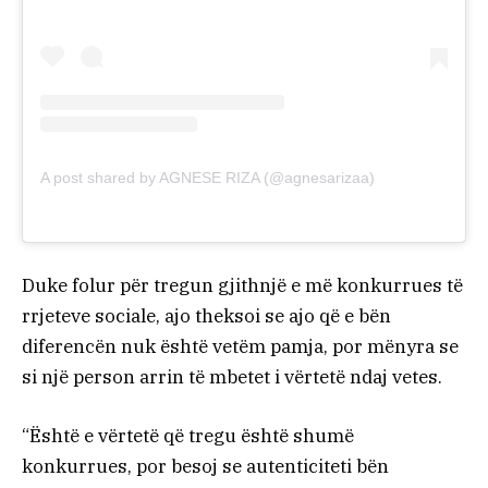
A post shared by AGNESE RIZA (@agnesarizaa)
Duke folur për tregun gjithnjë e më konkurrues të
rrjeteve sociale, ajo theksoi se ajo që e bën
diferencën nuk është vetëm pamja, por mënyra se
si një person arrin të mbetet i vërtetë ndaj vetes.
“Është e vërtetë që tregu është shumë
konkurrues, por besoj se autenticiteti bën