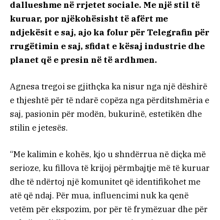
dallueshme në rrjetet sociale. Me një stil të
kuruar, por njëkohësisht të afërt me
ndjekësit e saj, ajo ka folur për Telegrafin për
rrugëtimin e saj, sfidat e kësaj industrie dhe
planet që e presin në të ardhmen.
Agnesa tregoi se gjithçka ka nisur nga një dëshirë
e thjeshtë për të ndarë copëza nga përditshmëria e
saj, pasionin për modën, bukurinë, estetikën dhe
stilin e jetesës.
“Me kalimin e kohës, kjo u shndërrua në diçka më
serioze, ku fillova të krijoj përmbajtje më të kuruar
dhe të ndërtoj një komunitet që identifikohet me
atë që ndaj. Për mua, influencimi nuk ka qenë
vetëm për ekspozim, por për të frymëzuar dhe për