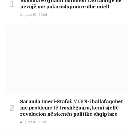
Komuna e Gjilanit ndihmon 150 familje në
nevojë me pako ushqimore dhe miell
August 10, 2026
Saranda Imeri-Stafai: VLEN-i ballafaqohet
me probleme të trashëguara, kemi sjellë
revolucion në skenën politike shqiptare
August 10, 2026