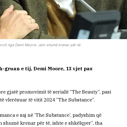
vorcit nga Demi Moore: Jam shumë krenar për të
-gruan e tij, Demi Moore, 13 vjet pas
e gjatë promovimit të serialit “The Beauty”, pasi
të vlerësuar të vitit 2024 “The Substance”.
ormanca e saj në ‘The Substance’, padyshim që
 shumë krenar për të, ishte e shkëlqyer”, tha