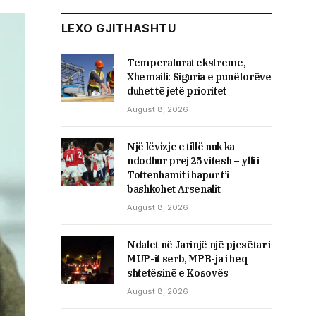
LEXO GJITHASHTU
Temperaturat ekstreme,
Xhemaili: Siguria e punëtorëve
duhet të jetë prioritet
August 8, 2026
Një lëvizje e tillë nuk ka
ndodhur prej 25 vitesh – ylli i
Tottenhamit i hapur t’i
bashkohet Arsenalit
August 8, 2026
Ndalet në Jarinjë një pjesëtar i
MUP-it serb, MPB-ja i heq
shtetësinë e Kosovës
August 8, 2026