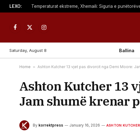
LEXO:
Temperaturat ekstreme, Xhemaili: Siguria e punëtorëve 
Facebook
X
Instagram
(Twitter)
Saturday, August 8
Ballina
Home
»
Ashton Kutcher 13 vjet pas divorcit nga Demi Moore: Ja
Ashton Kutcher 13 vj
Jam shumë krenar p
By
korrektpress
January 16, 2026
ASHTON KUTCHE