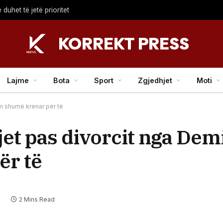
duhet të jetë prioritet
Lajme
Bota
Sport
Zgjedhjet
Moti
m shumë krenar për të
et pas divorcit nga Dem
ër të
2 Mins Read
R