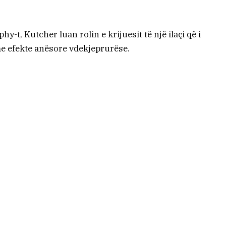
-t, Kutcher luan rolin e krijuesit të një ilaçi që i
me efekte anësore vdekjeprurëse.