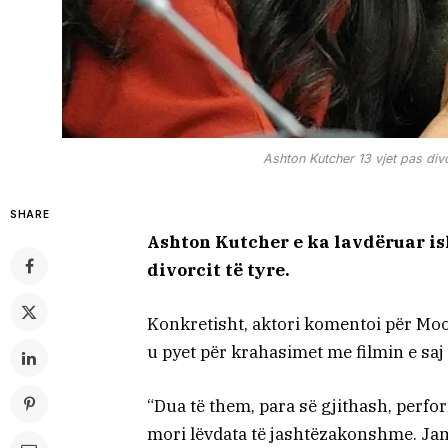
Ashton Kutcher 13 vjet pas di
SHARE
Ashton Kutcher e ka lavdëruar ish
divorcit të tyre.
Konkretisht, aktori komentoi për Moor
u pyet për krahasimet me filmin e saj 
“Dua të them, para së gjithash, perf
mori lëvdata të jashtëzakonshme. Jam