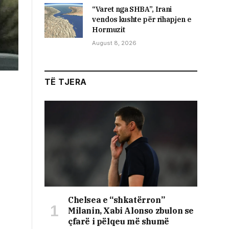
“Varet nga SHBA”, Irani
vendos kushte për rihapjen e
Hormuzit
August 8, 2026
TË TJERA
Chelsea e “shkatërron”
Milanin, Xabi Alonso zbulon se
çfarë i pëlqeu më shumë