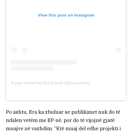
View this post on Instagram
A post shared by Era Emurli (@era.emurli)
Po ashtu, Era ka zbuluar se publikimet nuk do të
ndalen vetëm me EP-në, por do të vijojnë gjatë
muajve në vazhdim. “Ktë muaj del edhe projekti i