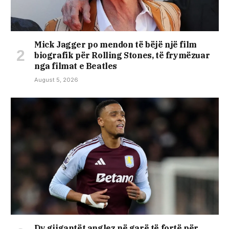
Mick Jagger po mendon të bëjë një film
biografik për Rolling Stones, të frymëzuar
nga filmat e Beatles
August 5, 2026
Dy gjigantët anglez në garë të fortë për