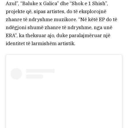
Azul”, “Baluke x Galica” dhe “Shok e 1 Shish”,
projekte që, sipas artistes, do të eksplorojnë
zhanre të ndryshme muzikore. “Në këtë EP do të
ndëgjoni shumë zhanre të ndryshme, nga unë
ERA”, ka theksuar ajo, duke paralajmëruar një
identitet të larmishëm artistik.