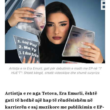
Artistja e re Era Emurli, gati për debutimin e madh me EP-në “7
HIJE’T”: Shtatë këngë, shtatë videoklipe dhe shumë surpriza
Artistja e re nga Tetova, Era Emurli, është
gati të hedhë një hap të rëndësishëm në
karrierën e saj muzikore me publikimin e EP-