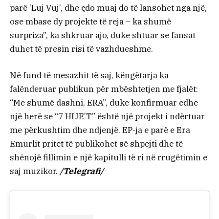
parë ‘Luj Vuj’, dhe çdo muaj do të lansohet nga një,
ose mbase dy projekte të reja – ka shumë
surpriza”, ka shkruar ajo, duke shtuar se fansat
duhet të presin risi të vazhdueshme.
Në fund të mesazhit të saj, këngëtarja ka
falënderuar publikun për mbështetjen me fjalët:
“Me shumë dashni, ERA”, duke konfirmuar edhe
një herë se “7 HIJE’T” është një projekt i ndërtuar
me përkushtim dhe ndjenjë. EP-ja e parë e Era
Emurlit pritet të publikohet së shpejti dhe të
shënojë fillimin e një kapitulli të ri në rrugëtimin e
saj muzikor.
/Telegrafi/