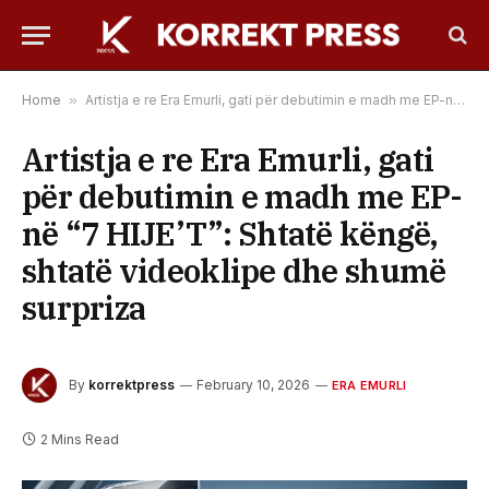
Home
»
Artistja e re Era Emurli, gati për debutimin e madh me EP-në “7 HIJE’T”: Shtatë këngë, shtatë videoklipe dhe shumë surpriza
Artistja e re Era Emurli, gati
për debutimin e madh me EP-
në “7 HIJE’T”: Shtatë këngë,
shtatë videoklipe dhe shumë
surpriza
By
korrektpress
February 10, 2026
ERA EMURLI
2 Mins Read