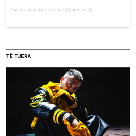
A post shared by Era Emurli (@era.emurli)
TË TJERA