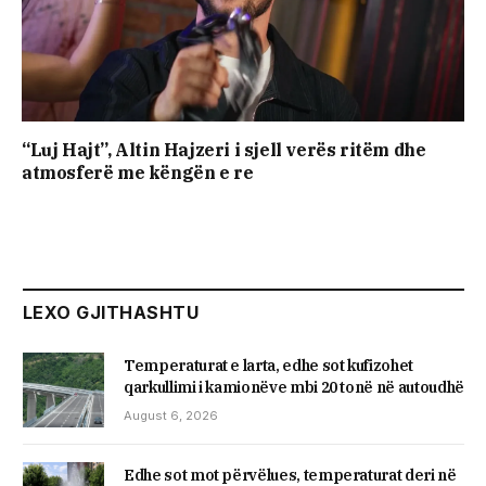
“Luj Hajt”, Altin Hajzeri i sjell verës ritëm dhe
atmosferë me këngën e re
LEXO GJITHASHTU
​Temperaturat e larta, edhe sot kufizohet
qarkullimi i kamionëve mbi 20 tonë në autoudhë
August 6, 2026
Edhe sot mot përvëlues, temperaturat deri në