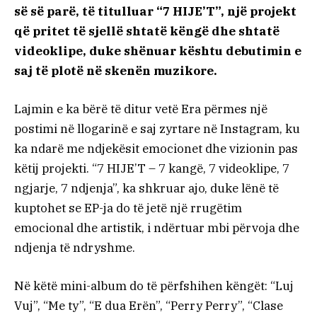
së së parë, të titulluar “7 HIJE’T”, një projekt
që pritet të sjellë shtatë këngë dhe shtatë
videoklipe, duke shënuar kështu debutimin e
saj të plotë në skenën muzikore.
Lajmin e ka bërë të ditur vetë Era përmes një
postimi në llogarinë e saj zyrtare në Instagram, ku
ka ndarë me ndjekësit emocionet dhe vizionin pas
këtij projekti. “7 HIJE’T – 7 kangë, 7 videoklipe, 7
ngjarje, 7 ndjenja”, ka shkruar ajo, duke lënë të
kuptohet se EP-ja do të jetë një rrugëtim
emocional dhe artistik, i ndërtuar mbi përvoja dhe
ndjenja të ndryshme.
Në këtë mini-album do të përfshihen këngët: “Luj
Vuj”, “Me ty”, “E dua Erën”, “Perry Perry”, “Clase