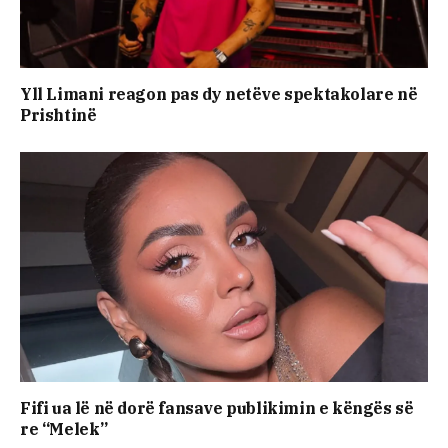
Yll Limani reagon pas dy netëve spektakolare në
Prishtinë
Fifi ua lë në dorë fansave publikimin e këngës së
re “Melek”