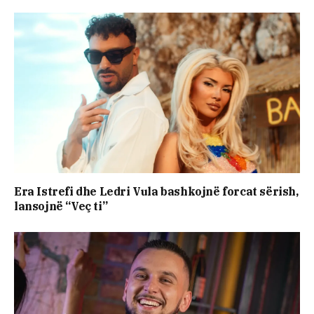
Era Istrefi dhe Ledri Vula bashkojnë forcat sërish,
lansojnë “Veç ti”