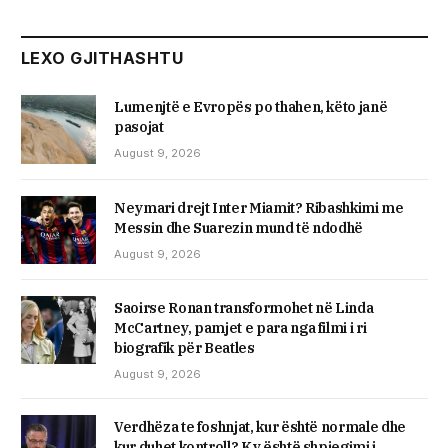
LEXO GJITHASHTU
Lumenjtë e Evropës po thahen, këto janë
pasojat
August 9, 2026
Neymari drejt Inter Miamit? Ribashkimi me
Messin dhe Suarezin mund të ndodhë
August 9, 2026
Saoirse Ronan transformohet në Linda
McCartney, pamjet e para nga filmi i ri
biografik për Beatles
August 9, 2026
Verdhëza te foshnjat, kur është normale dhe
kur duhet kontroll? Ky është shpjegimi i