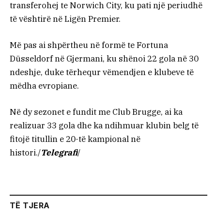
transferohej te Norwich City, ku pati një periudhë
të vështirë në Ligën Premier.
Më pas ai shpërtheu në formë te Fortuna
Düsseldorf në Gjermani, ku shënoi 22 gola në 30
ndeshje, duke tërhequr vëmendjen e klubeve të
mëdha evropiane.
Në dy sezonet e fundit me Club Brugge, ai ka
realizuar 33 gola dhe ka ndihmuar klubin belg të
fitojë titullin e 20-të kampional në
histori./
Telegrafi
/
TË TJERA