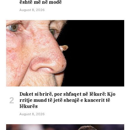
është më në modë
August 8, 2026
Duket si brirë, por shfaqet në lëkurë: Kjo
rritje mund të jetë shenjë e kancerit të
lëkurës
August 8, 2026