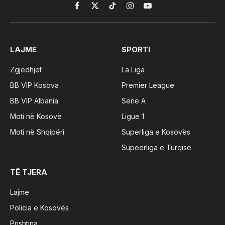
Facebook
X
TikTok
Instagram
YouTube
(Twitter)
LAJME
SPORTI
Zgjedhjet
La Liga
BB VIP Kosova
Premier League
BB VIP Albania
Serie A
Moti në Kosovë
Ligue 1
Moti në Shqipëri
Superliga e Kosovës
Supeerliga e Turqisë
TË TJERA
Lajme
Policia e Kosovës
Prishtina