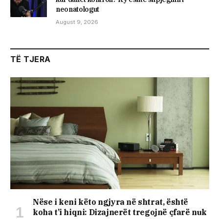
neonatologut
August 9, 2026
TË TJERA
Nëse i keni këto ngjyra në shtrat, është
koha t’i hiqni: Dizajnerët tregojnë çfarë nuk