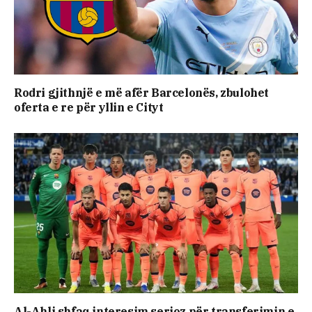
Rodri gjithnjë e më afër Barcelonës, zbulohet
oferta e re për yllin e Cityt
Al-Ahli shfaq interesim serioz për transferimin e