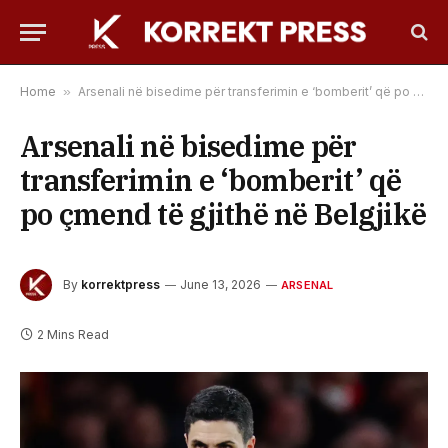
Home
»
Arsenali në bisedime për transferimin e ‘bomberit’ që po çmend të gjithë në Belgjikë
Arsenali në bisedime për
transferimin e ‘bomberit’ që
po çmend të gjithë në Belgjikë
By
korrektpress
June 13, 2026
ARSENAL
2 Mins Read