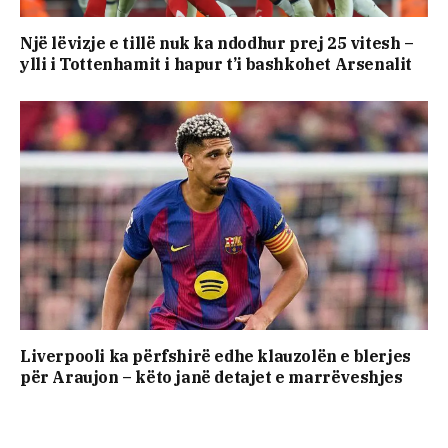
Një lëvizje e tillë nuk ka ndodhur prej 25 vitesh –
ylli i Tottenhamit i hapur t’i bashkohet Arsenalit
Liverpooli ka përfshirë edhe klauzolën e blerjes
për Araujon – këto janë detajet e marrëveshjes