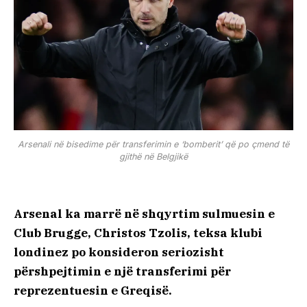
Arsenali në bisedime për transferimin e ‘bomberit’ që po çmend të
gjithë në Belgjikë
Arsenal ka marrë në shqyrtim sulmuesin e
Club Brugge, Christos Tzolis, teksa klubi
londinez po konsideron seriozisht
përshpejtimin e një transferimi për
reprezentuesin e Greqisë.