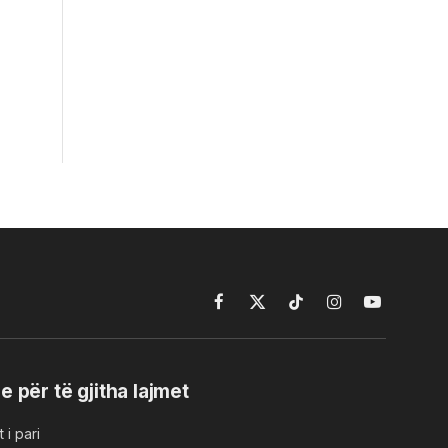
Facebook
X
TikTok
Instagram
YouTube
(Twitter)
e për të gjitha lajmet
 i pari