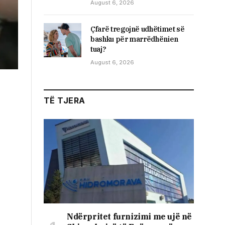
August 6, 2026
Çfarë tregojnë udhëtimet së
bashku për marrëdhënien
tuaj?
August 6, 2026
TË TJERA
Ndërpritet furnizimi me ujë në