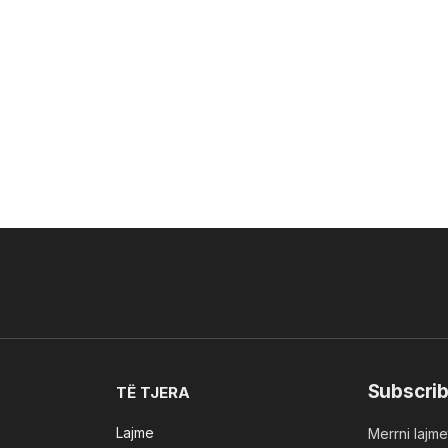
Subscrib
TË TJERA
Lajme
Merrni lajmet