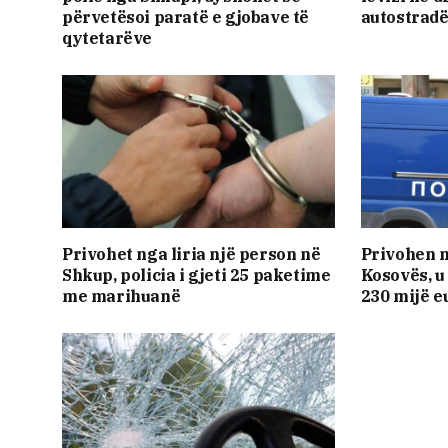
përvetësoi paratë e gjobave të
autostrad
qytetarëve
Privohet nga liria një person në
Privohen n
Shkup, policia i gjeti 25 paketime
Kosovës, 
me marihuanë
230 mijë eu