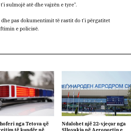
t’i sulmojë atë dhe vajzën e tyre”.
 dhe pas dokumentimit të rastit do t’i përgatitet
timin e policisë.
hoferi nga Tetova që
Ndalohet një 22-vjeçar nga
drejtim të kundër në
Sllovakia në Aeroportin e