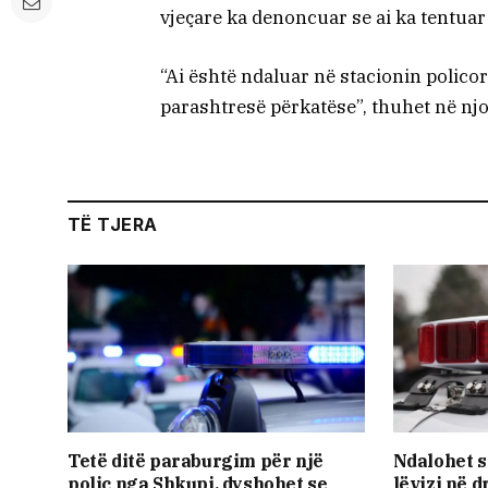
vjeçare ka denoncuar se ai ka tentuar 
“Ai është ndaluar në stacionin policor
parashtresë përkatëse”, thuhet në njof
TË TJERA
Tetë ditë paraburgim për një
Ndalohet s
polic nga Shkupi, dyshohet se
lëvizi në 