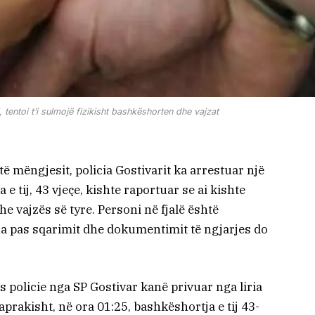
 tentoi t’i sulmojë fizikisht bashkëshorten dhe vajzat
ë mëngjesit, policia Gostivarit ka arrestuar një
e tij, 43 vjeçe, kishte raportuar se ai kishte
e vajzës së tyre. Personi në fjalë është
sa pas sqarimit dhe dokumentimit të ngjarjes do
 policie nga SP Gostivar kanë privuar nga liria
aprakisht, në ora 01:25, bashkëshortja e tij 43-