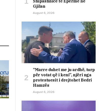
Shipashnicë të Epërme në
Gjilan
August 6, 2026
“Marre duhet me ju ardhë, turp
për votat që i keni”, njëri nga
protestuesit i drejtohet Bedri
Hamzës
August 6, 2026