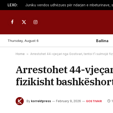
LEXO:
Facebook
X
Instagram
(Twitter)
Thursday, August 6
Ballina
Home
»
Arrestohet 44-vjeçari nga Gostivari, tentoi t’i sulmojë f
Arrestohet 44-vjeçari
fizikisht bashkëshor
By
korrektpress
February 9, 2026
GOSTIVARI