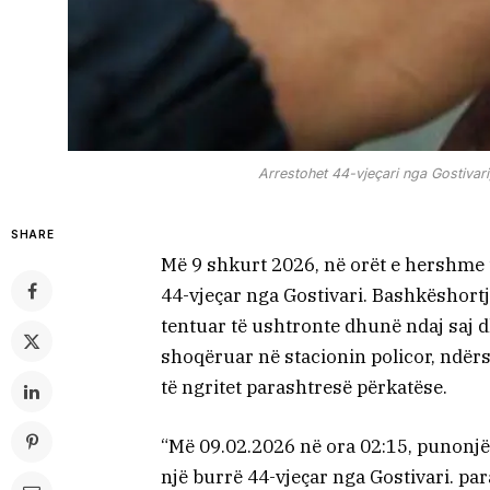
Arrestohet 44-vjeçari nga Gostivari,
SHARE
Më 9 shkurt 2026, në orët e hershme t
44-vjeçar nga Gostivari. Bashkëshortja 
tentuar të ushtronte dhunë ndaj saj dh
shoqëruar në stacionin policor, ndër
të ngritet parashtresë përkatëse.
“Më 09.02.2026 në ora 02:15, punonjës
një burrë 44-vjeçar nga Gostivari. par