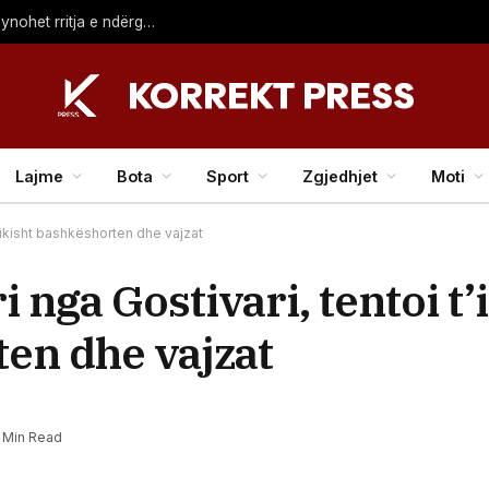
Juniku vendos udhëzues për ndarjen e mbeturinave, synohet rritja e ndërgjegjësimit qytetar
Lajme
Bota
Sport
Zgjedhjet
Moti
izikisht bashkëshorten dhe vajzat
 nga Gostivari, tentoi t’
ten dhe vajzat
1 Min Read