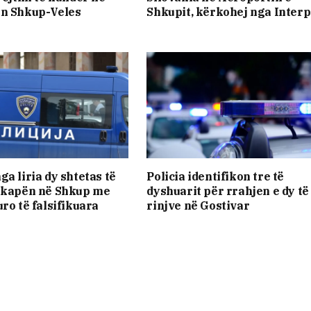
ën Shkup-Veles
Shkupit, kërkohej nga Interp
ga liria dy shtetas të
Policia identifikon tre të
u kapën në Shkup me
dyshuarit për rrahjen e dy të
ro të falsifikuara
rinjve në Gostivar