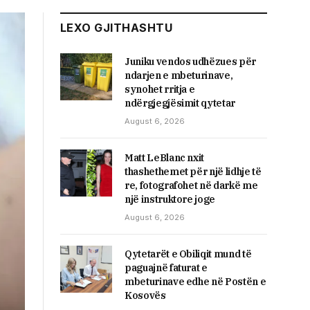
LEXO GJITHASHTU
Juniku vendos udhëzues për
ndarjen e mbeturinave,
synohet rritja e
ndërgjegjësimit qytetar
August 6, 2026
Matt LeBlanc nxit
thashethemet për një lidhje të
re, fotografohet në darkë me
një instruktore joge
August 6, 2026
Qytetarët e Obiliqit mund të
paguajnë faturat e
mbeturinave edhe në Postën e
Kosovës