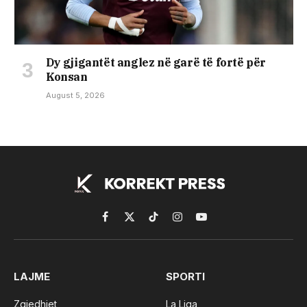
Dy gjigantët anglez në garë të fortë për
Konsan
August 5, 2026
Facebook
X
TikTok
Instagram
YouTube
(Twitter)
LAJME
SPORTI
Zgjedhjet
La Liga