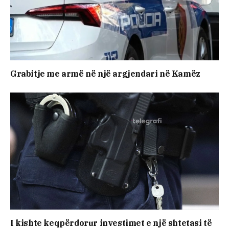
Grabitje me armë në një argjendari në Kamëz
I kishte keqpërdorur investimet e një shtetasi të