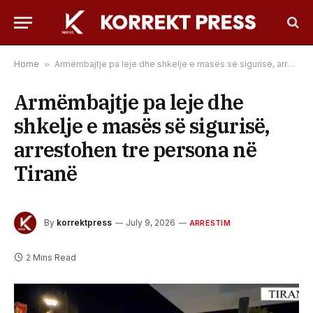
Home
»
Armëmbajtje pa leje dhe shkelje e masës së sigurisë, arrestohen tre persona në Tiranë
Armëmbajtje pa leje dhe
shkelje e masës së sigurisë,
arrestohen tre persona në
Tiranë
By
korrektpress
July 9, 2026
ARRESTIM
2 Mins Read