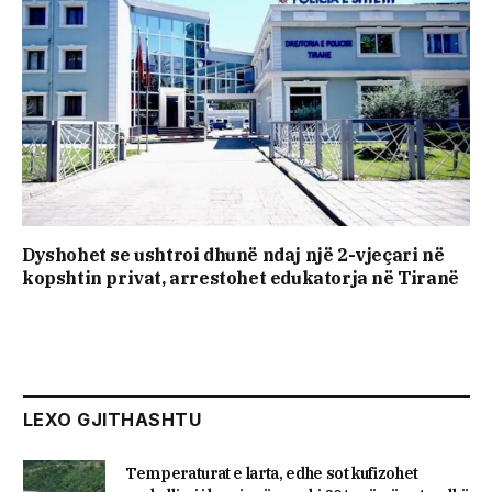
Dyshohet se ushtroi dhunë ndaj një 2-vjeçari në
kopshtin privat, arrestohet edukatorja në Tiranë
LEXO GJITHASHTU
​Temperaturat e larta, edhe sot kufizohet