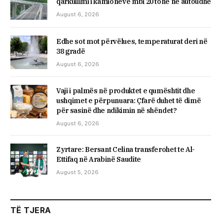
qarkullimi i kamionëve mbi 20 tonë në autoudhë
August 6, 2026
Edhe sot mot përvëlues, temperaturat deri në
38 gradë
August 6, 2026
Vaji i palmës në produktet e qumështit dhe
ushqimet e përpunuara: Çfarë duhet të dimë
për sasinë dhe ndikimin në shëndet?
August 6, 2026
Zyrtare: Bersant Celina transferohet te Al-
Ettifaq në Arabinë Saudite
August 5, 2026
TË TJERA