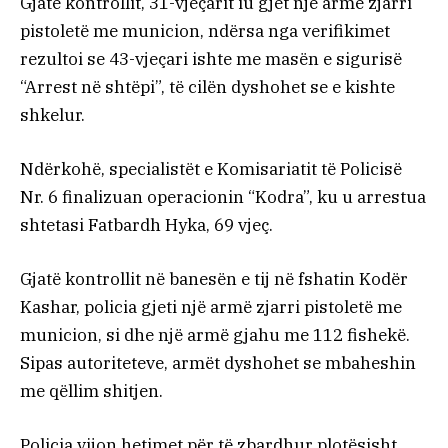
Gjatë kontrollit, 31-vjeçarit iu gjet një armë zjarri
pistoletë me municion, ndërsa nga verifikimet
rezultoi se 43-vjeçari ishte me masën e sigurisë
“Arrest në shtëpi”, të cilën dyshohet se e kishte
shkelur.
Ndërkohë, specialistët e Komisariatit të Policisë
Nr. 6 finalizuan operacionin “Kodra”, ku u arrestua
shtetasi Fatbardh Hyka, 69 vjeç.
Gjatë kontrollit në banesën e tij në fshatin Kodër
Kashar, policia gjeti një armë zjarri pistoletë me
municion, si dhe një armë gjahu me 112 fishekë.
Sipas autoriteteve, armët dyshohet se mbaheshin
me qëllim shitjen.
Policia vijon hetimet për të zbardhur plotësisht