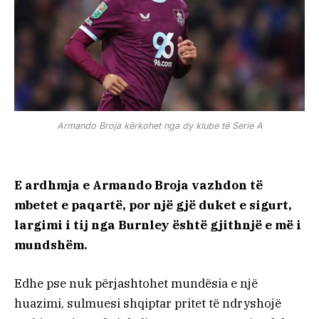
Armando Broja kërkohet nga dy klube të Serie A
E ardhmja e Armando Broja vazhdon të
mbetet e paqartë, por një gjë duket e sigurt,
largimi i tij nga Burnley është gjithnjë e më i
mundshëm.
Edhe pse nuk përjashtohet mundësia e një
huazimi, sulmuesi shqiptar pritet të ndryshojë