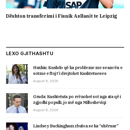
Dështon transferimi i Fisnik Asllanit te Leipzig
LEXO GJITHASHTU
Haxhiu: Kushdo që ka probleme me seancën e
sotme e ftoj t’i drejtohet Kushtetueses
August 8, 2026
Gruda: Kushtetuta po rrënohet sot nga ata që i
zgjodhi populli, jo më nga Millosheviqi
August 8, 2026
Lindsey Buckingham zbulon se ka “shëruar”