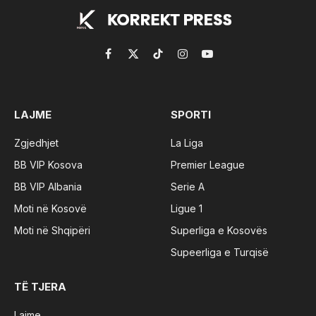
Facebook
X
TikTok
Instagram
YouTube
(Twitter)
LAJME
SPORTI
Zgjedhjet
La Liga
BB VIP Kosova
Premier League
BB VIP Albania
Serie A
Moti në Kosovë
Ligue 1
Moti në Shqipëri
Superliga e Kosovës
Supeerliga e Turqisë
TË TJERA
Lajme