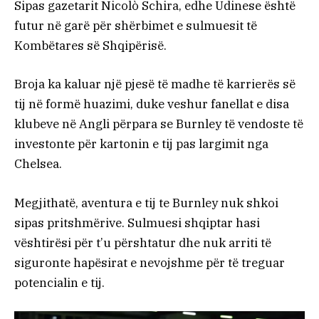
Sipas gazetarit Nicolò Schira, edhe Udinese është
futur në garë për shërbimet e sulmuesit të
Kombëtares së Shqipërisë.
Broja ka kaluar një pjesë të madhe të karrierës së
tij në formë huazimi, duke veshur fanellat e disa
klubeve në Angli përpara se Burnley të vendoste të
investonte për kartonin e tij pas largimit nga
Chelsea.
Megjithatë, aventura e tij te Burnley nuk shkoi
sipas pritshmërive. Sulmuesi shqiptar hasi
vështirësi për t’u përshtatur dhe nuk arriti të
siguronte hapësirat e nevojshme për të treguar
potencialin e tij.