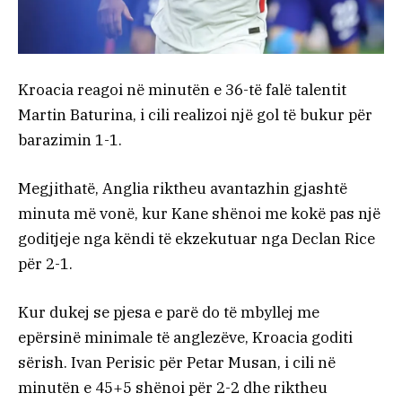
Kroacia reagoi në minutën e 36-të falë talentit
Martin Baturina, i cili realizoi një gol të bukur për
barazimin 1-1.
Megjithatë, Anglia riktheu avantazhin gjashtë
minuta më vonë, kur Kane shënoi me kokë pas një
goditjeje nga këndi të ekzekutuar nga Declan Rice
për 2-1.
Kur dukej se pjesa e parë do të mbyllej me
epërsinë minimale të anglezëve, Kroacia goditi
sërish. Ivan Perisic për Petar Musan, i cili në
minutën e 45+5 shënoi për 2-2 dhe riktheu