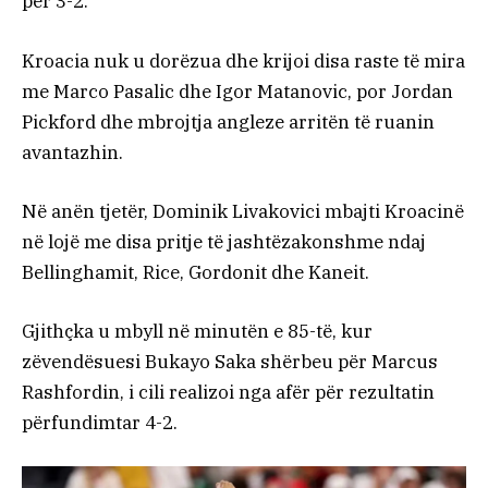
për 3-2.
Kroacia nuk u dorëzua dhe krijoi disa raste të mira
me Marco Pasalic dhe Igor Matanovic, por Jordan
Pickford dhe mbrojtja angleze arritën të ruanin
avantazhin.
Në anën tjetër, Dominik Livakovici mbajti Kroacinë
në lojë me disa pritje të jashtëzakonshme ndaj
Bellinghamit, Rice, Gordonit dhe Kaneit.
Gjithçka u mbyll në minutën e 85-të, kur
zëvendësuesi Bukayo Saka shërbeu për Marcus
Rashfordin, i cili realizoi nga afër për rezultatin
përfundimtar 4-2.