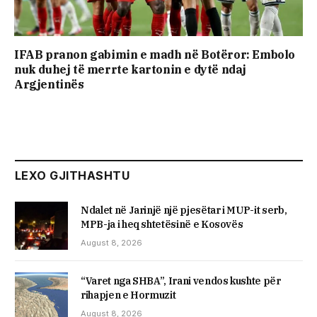
IFAB pranon gabimin e madh në Botëror: Embolo
nuk duhej të merrte kartonin e dytë ndaj
Argjentinës
LEXO GJITHASHTU
Ndalet në Jarinjë një pjesëtar i MUP-it serb,
MPB-ja i heq shtetësinë e Kosovës
August 8, 2026
“Varet nga SHBA”, Irani vendos kushte për
rihapjen e Hormuzit
August 8, 2026