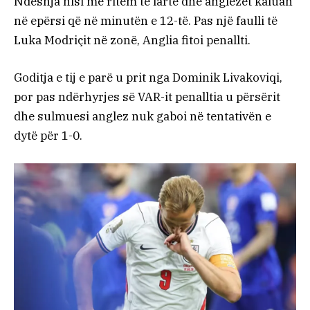
Ndeshja nisi me ritëm të lartë dhe anglezët kaluan
në epërsi që në minutën e 12-të. Pas një faulli të
Luka Modriçit në zonë, Anglia fitoi penallti.
Goditja e tij e parë u prit nga Dominik Livakoviqi,
por pas ndërhyrjes së VAR-it penalltia u përsërit
dhe sulmuesi anglez nuk gaboi në tentativën e
dytë për 1-0.