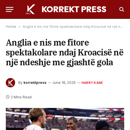
Home
»
Anglia e nis me fitore spektakolare ndaj Kroacisë në një ndeshje me gjashtë gola
Anglia e nis me fitore
spektakolare ndaj Kroacisë në
një ndeshje me gjashtë gola
By
korrektpress
June 18, 2026
HARRY KANE
2 Mins Read