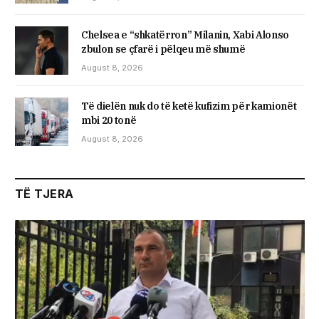
Chelsea e “shkatërron” Milanin, Xabi Alonso
zbulon se çfarë i pëlqeu më shumë
August 8, 2026
Të dielën nuk do të ketë kufizim për kamionët
mbi 20 tonë
August 8, 2026
TË TJERA