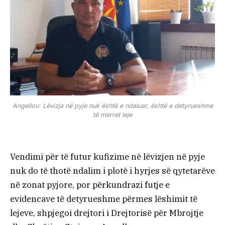
Angellov: Lëvizja në pyje nuk është e ndaluar, është e detyrueshme
të merret leje
Vendimi për të futur kufizime në lëvizjen në pyje
nuk do të thotë ndalim i plotë i hyrjes së qytetarëve
në zonat pyjore, por përkundrazi futje e
evidencave të detyrueshme përmes lëshimit të
lejeve, shpjegoi drejtori i Drejtorisë për Mbrojtje