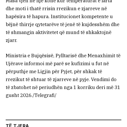
Masa vjen në një kohë kur temperaturat e larta
dhe moti i thatë rrisin rrezikun e zjarreve në
hapësira të hapura. Institucionet kompetente u
bëjnë thirrje qytetarëve të jenë të kujdesshëm dhe
të shmangin aktivitetet që mund të shkaktojnë
zjarr.
Ministria e Bujqësisë, Pylltarisë dhe Menaxhimit të
Ujërave informoi më parë se kufizimi u fut në
përputhje me Ligjin për Pyjet, për shkak të
rrezikut të shtuar të zjarreve në pyje. Vendimi do
të zbatohet në periudhën nga 1 korriku deri më 31
gusht 2026./Telegrafi/
TË TJERA