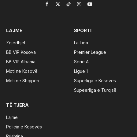
Facebook
X
TikTok
Instagram
YouTube
(Twitter)
LAJME
SPORTI
Zgjedhjet
La Liga
BB VIP Kosova
Premier League
BB VIP Albania
Serie A
Moti në Kosovë
Ligue 1
Moti në Shqipëri
Superliga e Kosovës
Supeerliga e Turqisë
TË TJERA
Lajme
Policia e Kosovës
Prishtina