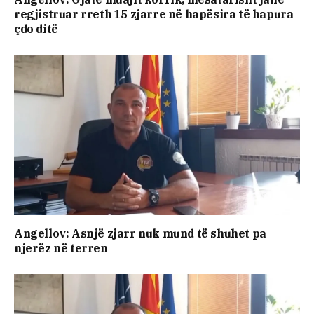
regjistruar rreth 15 zjarre në hapësira të hapura
çdo ditë
Angellov: Asnjë zjarr nuk mund të shuhet pa
njerëz në terren