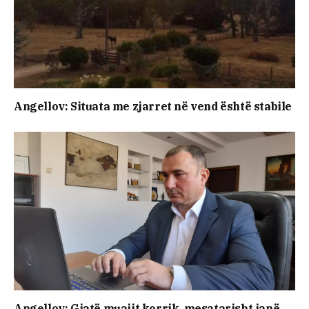
Angellov: Situata me zjarret në vend është stabile
Angellov: Gjatë muajit korrik, mesatarisht janë