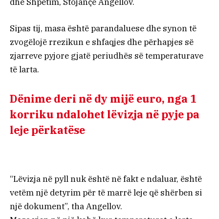
dhe Shpëtim, Stojançe Angellov.
Sipas tij, masa është parandaluese dhe synon të
zvogëlojë rrezikun e shfaqjes dhe përhapjes së
zjarreve pyjore gjatë periudhës së temperaturave
të larta.
Dënime deri në dy mijë euro, nga 1
korriku ndalohet lëvizja në pyje pa
leje përkatëse
“Lëvizja në pyll nuk është në fakt e ndaluar, është
vetëm një detyrim për të marrë leje që shërben si
një dokument”, tha Angellov.