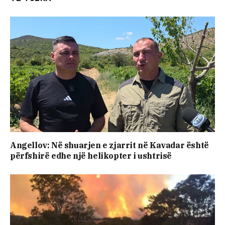
Angellov: Në shuarjen e zjarrit në Kavadar është
përfshirë edhe një helikopter i ushtrisë