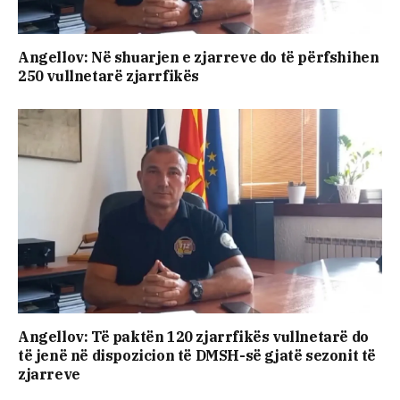
Angellov: Në shuarjen e zjarreve do të përfshihen
250 vullnetarë zjarrfikës
Angellov: Të paktën 120 zjarrfikës vullnetarë do
të jenë në dispozicion të DMSH-së gjatë sezonit të
zjarreve