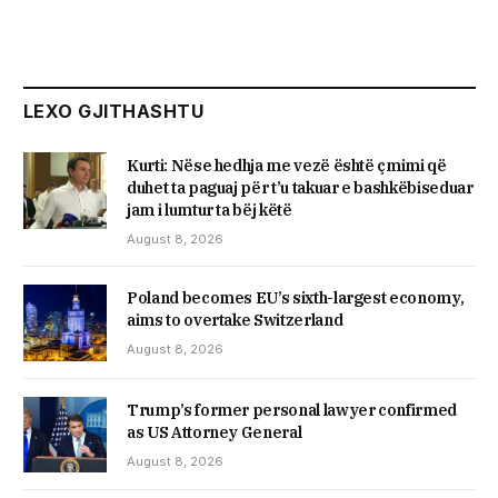
LEXO GJITHASHTU
Kurti: Nëse hedhja me vezë është çmimi që
duhet ta paguaj për t’u takuar e bashkëbiseduar
jam i lumtur ta bëj këtë
August 8, 2026
Poland becomes EU’s sixth-largest economy,
aims to overtake Switzerland
August 8, 2026
Trump’s former personal lawyer confirmed
as US Attorney General
August 8, 2026