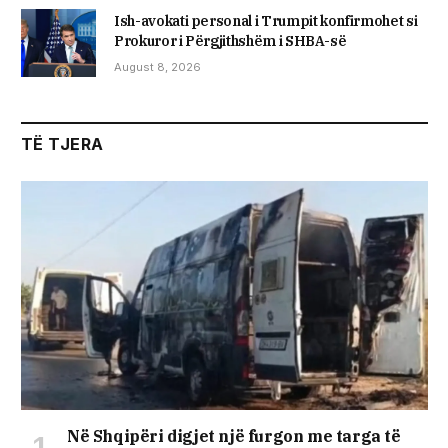
Ish-avokati personal i Trumpit konfirmohet si
Prokuror i Përgjithshëm i SHBA-së
August 8, 2026
TË TJERA
Në Shqipëri digjet një furgon me targa të