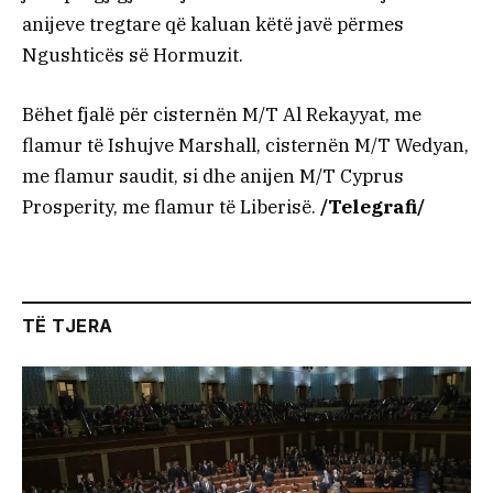
anijeve tregtare që kaluan këtë javë përmes
Ngushticës së Hormuzit.
Bëhet fjalë për cisternën M/T Al Rekayyat, me
flamur të Ishujve Marshall, cisternën M/T Wedyan,
me flamur saudit, si dhe anijen M/T Cyprus
Prosperity, me flamur të Liberisë.
/Telegrafi/
TË TJERA