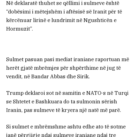
Në deklaratë thuhet se qëllimi i sulmeve është
“dobësimi i mëtejshëm i aftësisë së Iranit për të
kërcënuar lirinë e lundrimit në Ngushticën e
Hormuzit”.
Sulmet pasuan pasi mediat iraniane raportuan më
herët gjatë mbrëmjes për shpërthime në jug të
vendit, në Bandar Abbas dhe Sirik.
Trump deklaroi sot në samitin e NATO-s në Turqi
se Shtetet e Bashkuara do ta sulmonin sërish
Iranin, pas sulmeve të kryera një natë më parë.
Si sulmet e mbrëmshme ashtu edhe ato të sotme
janë përgjigje ndaj sulmeve iraniane ndaj tre