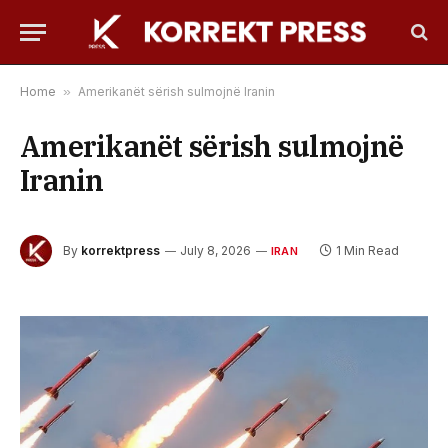
Home
»
Amerikanët sërish sulmojnë Iranin
Amerikanët sërish sulmojnë
Iranin
By
korrektpress
July 8, 2026
1 Min Read
IRAN