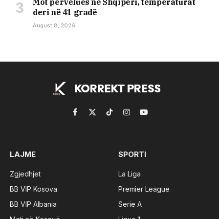
Mot përvëlues në Shqipëri, temperaturat
deri në 41 gradë
August 8, 2026
Facebook
X
TikTok
Instagram
YouTube
(Twitter)
LAJME
SPORTI
Zgjedhjet
La Liga
BB VIP Kosova
Premier League
BB VIP Albania
Serie A