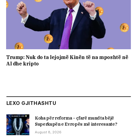
Trump: Nuk do ta lejojmë Kinën të na mposhtë në
Al dhe kripto
LEXO GJITHASHTU
Koha për reforma – çfarë mund ta bëjë
Superkupën e Evropës më interesante?
August 8, 2026