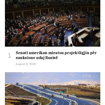
Senati amerikan miraton projektligjin për
sanksione ndaj Rusisë
August 8, 2026