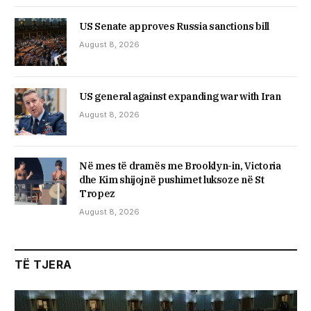
US Senate approves Russia sanctions bill
August 8, 2026
US general against expanding war with Iran
August 8, 2026
Në mes të dramës me Brooklyn-in, Victoria
dhe Kim shijojnë pushimet luksoze në St
Tropez
August 8, 2026
TË TJERA