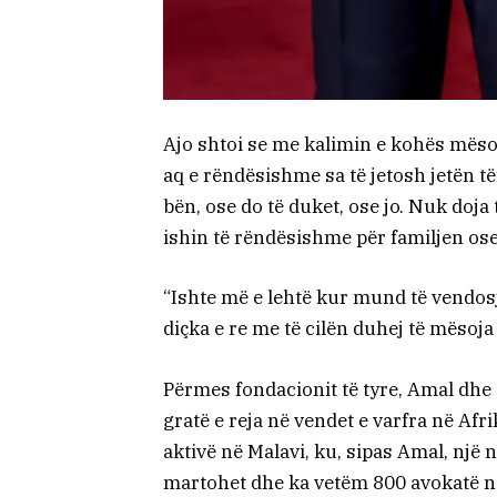
Ajo shtoi se me kalimin e kohës mësoi 
aq e rëndësishme sa të jetosh jetën të
bën, ose do të duket, ose jo. Nuk doja 
ishin të rëndësishme për familjen ose
“Ishte më e lehtë kur mund të vendosj
diçka e re me të cilën duhej të mësoja
Përmes fondacionit të tyre, Amal dhe
gratë e reja në vendet e varfra në Af
aktivë në Malavi, ku, sipas Amal, një
martohet dhe ka vetëm 800 avokatë në