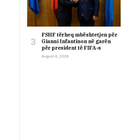
FSHF tërheq mbështetjen për
Gianni Infantinon në garën
për president të FIFA-s
August 6, 2026