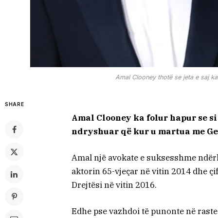
Amal Clooney thotë se jeta e saj k
SHARE
Amal Clooney ka folur hapur se si
ndryshuar që kur u martua me Ge
Amal një avokate e suksesshme ndërko
aktorin 65-vjeçar në vitin 2014 dhe 
Drejtësi në vitin 2016.
Edhe pse vazhdoi të punonte në raste t