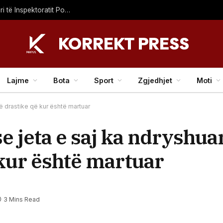
Dy persona ndalohen për lëndimin e rëndë të një zyrtari të Inspektoratit Policor
Lajme
Bota
Sport
Zgjedhjet
Moti
ë drastike që kur është martuar
e jeta e saj ka ndryshua
kur është martuar
3 Mins Read