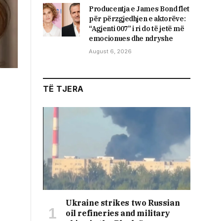
Producentja e James Bond flet
për përzgjedhjen e aktorëve:
“Agjenti 007” i ri do të jetë më
emocionues dhe ndryshe
August 6, 2026
TË TJERA
Ukraine strikes two Russian
oil refineries and military