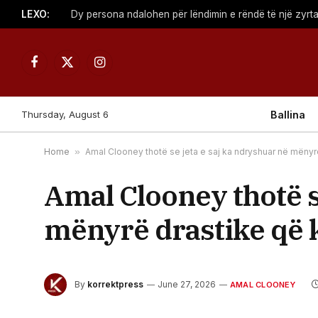
LEXO:
Facebook
X
Instagram
(Twitter)
Thursday, August 6
Ballina
Home
»
Amal Clooney thotë se jeta e saj ka ndryshuar në mënyr
Amal Clooney thotë s
mënyrë drastike që 
By
korrektpress
June 27, 2026
AMAL CLOONEY