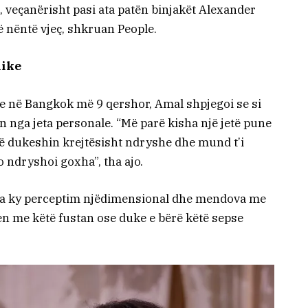
 veçanërisht pasi ata patën binjakët Alexander
anë nëntë vjeç, shkruan People.
like
ue në Bangkok më 9 qershor, Amal shpjegoi se si
n nga jeta personale. “Më parë kisha një jetë pune
 të dukeshin krejtësisht ndryshe dhe mund t’i
o ndryshoi goxha”, tha ajo.
 nga ky perceptim njëdimensional dhe mendova me
en me këtë fustan ose duke e bërë këtë sepse