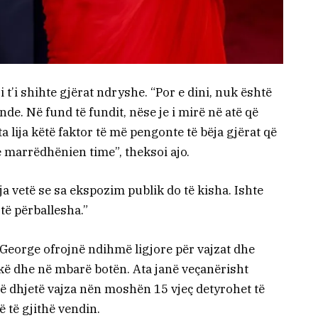
t’i shihte gjërat ndryshe. “Por e dini, nuk është
nde. Në fund të fundit, nëse je i mirë në atë që
ta lija këtë faktor të më pengonte të bëja gjërat që
 marrëdhënien time”, theksoi ajo.
a vetë se sa ekspozim publik do të kisha. Ishte
 të përballesha.”
 George ofrojnë ndihmë ligjore për vajzat dhe
rikë dhe në mbarë botën. Ata janë veçanërisht
 në dhjetë vajza nën moshën 15 vjeç detyrohet të
 të gjithë vendin.