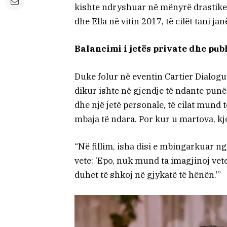
kishte ndryshuar në mënyrë drastike,
dhe Ella në vitin 2017, të cilët tani j
Balancimi i jetës private dhe pub
Duke folur në eventin Cartier Dialog
dikur ishte në gjendje të ndante punë
dhe një jetë personale, të cilat mund
mbaja të ndara. Por kur u martova, kj
“Në fillim, isha disi e mbingarkuar
vete: ‘Epo, nuk mund ta imagjinoj vet
duhet të shkoj në gjykatë të hënën.'”