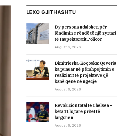
LEXO GJITHASHTU
Dy persona ndalohen për
lëndimin e rëndë të një zyrtari
të Inspektoratit Policor
August 6, 2026
Dimitrieska-Koçoska: Qeveria
ka punuar në përshpejtimin e
realizimit të projekteve që
kanë qenë në ngecje
August 6, 2026
Revolucion total te Chelsea –
këta 11 lojtarë pritet të
largohen
August 6, 2026