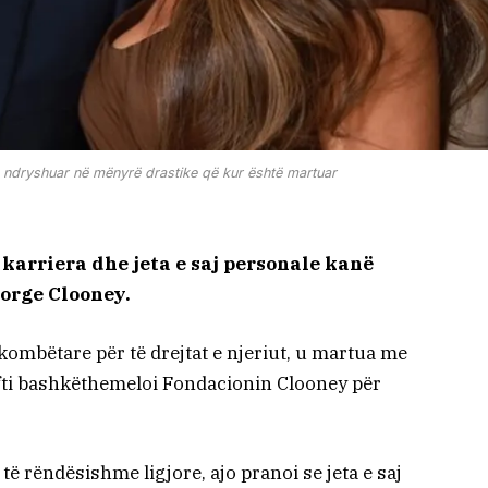
a ndryshuar në mënyrë drastike që kur është martuar
 karriera dhe jeta e saj personale kanë
orge Clooney.
mbëtare për të drejtat e njeriut, u martua me
çifti bashkëthemeloi Fondacionin Clooney për
ë rëndësishme ligjore, ajo pranoi se jeta e saj