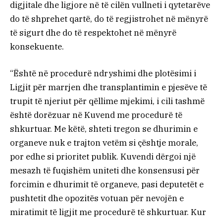
digjitale dhe ligjore në të cilën vullneti i qytetarëve
do të shprehet qartë, do të regjistrohet në mënyrë
të sigurt dhe do të respektohet në mënyrë
konsekuente.
“Është në procedurë ndryshimi dhe plotësimi i
Ligjit për marrjen dhe transplantimin e pjesëve të
trupit të njeriut për qëllime mjekimi, i cili tashmë
është dorëzuar në Kuvend me procedurë të
shkurtuar. Me këtë, shteti tregon se dhurimin e
organeve nuk e trajton vetëm si çështje morale,
por edhe si prioritet publik. Kuvendi dërgoi një
mesazh të fuqishëm uniteti dhe konsensusi për
forcimin e dhurimit të organeve, pasi deputetët e
pushtetit dhe opozitës votuan për nevojën e
miratimit të ligjit me procedurë të shkurtuar. Kur