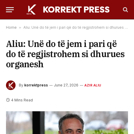
Home
»
Aliu: Unë do të jem i pari që do të regjistrohem si dhurues organesh
Aliu: Unë do të jem i pari që
do të regjistrohem si dhurues
organesh
By
korrektpress
June 27, 2026
AZIR ALIU
4 Mins Read