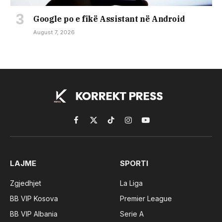
Google po e fikë Assistant në Android
August 7, 2026
Facebook
X
TikTok
Instagram
YouTube
(Twitter)
LAJME
SPORTI
Zgjedhjet
La Liga
BB VIP Kosova
Premier League
BB VIP Albania
Serie A