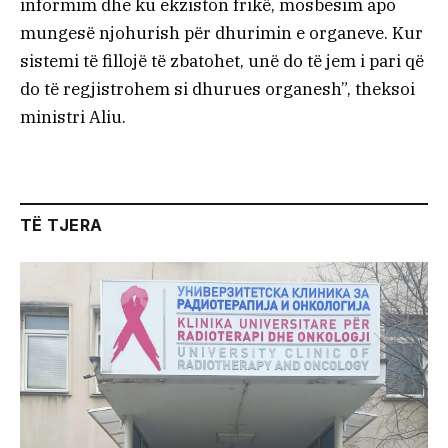
informim dhe ku ekziston frikë, mosbesim apo
mungesë njohurish për dhurimin e organeve. Kur
sistemi të fillojë të zbatohet, unë do të jem i pari që
do të regjistrohem si dhurues organesh”, theksoi
ministri Aliu.
TË TJERA