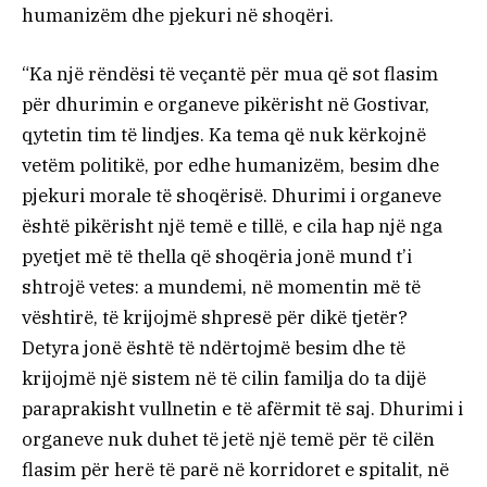
humanizëm dhe pjekuri në shoqëri.
“Ka një rëndësi të veçantë për mua që sot flasim
për dhurimin e organeve pikërisht në Gostivar,
qytetin tim të lindjes. Ka tema që nuk kërkojnë
vetëm politikë, por edhe humanizëm, besim dhe
pjekuri morale të shoqërisë. Dhurimi i organeve
është pikërisht një temë e tillë, e cila hap një nga
pyetjet më të thella që shoqëria jonë mund t’i
shtrojë vetes: a mundemi, në momentin më të
vështirë, të krijojmë shpresë për dikë tjetër?
Detyra jonë është të ndërtojmë besim dhe të
krijojmë një sistem në të cilin familja do ta dijë
paraprakisht vullnetin e të afërmit të saj. Dhurimi i
organeve nuk duhet të jetë një temë për të cilën
flasim për herë të parë në korridoret e spitalit, në