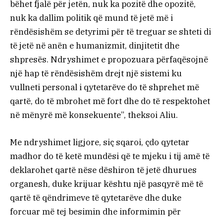
bëhet fjalë për jetën, nuk ka pozitë dhe opozitë,
nuk ka dallim politik që mund të jetë më i
rëndësishëm se detyrimi për të treguar se shteti di
të jetë në anën e humanizmit, dinjitetit dhe
shpresës. Ndryshimet e propozuara përfaqësojnë
një hap të rëndësishëm drejt një sistemi ku
vullneti personal i qytetarëve do të shprehet më
qartë, do të mbrohet më fort dhe do të respektohet
në mënyrë më konsekuente”, theksoi Aliu.
Me ndryshimet ligjore, siç sqaroi, çdo qytetar
madhor do të ketë mundësi që te mjeku i tij amë të
deklarohet qartë nëse dëshiron të jetë dhurues
organesh, duke krijuar kështu një pasqyrë më të
qartë të qëndrimeve të qytetarëve dhe duke
forcuar më tej besimin dhe informimin për