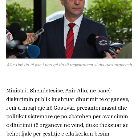
Aliu: Unë do të jem i pari që do të regjistrohem si dhurues organesh
Ministri i Shëndetësisë, Azir Aliu, në panel-
diskutimin publik kushtuar dhurimit të organeve,
i cili u mbajt dje në Gostivar, prezantoi masat dhe
politikat sistemore që po zbatohen për avancimin
e dhurimit të organeve në vend, duke theksuar se
bëhet fjalë për çështje e cila kërkon besim,