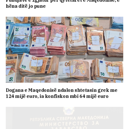
Fundjavë e zgjatur për qytetarët e Maqedonisë, e
hëna ditë jo pune
Dogana e Maqedonisë ndalon shtetasin grek me
124 mijë euro, ia konfiskon mbi 64 mijë euro