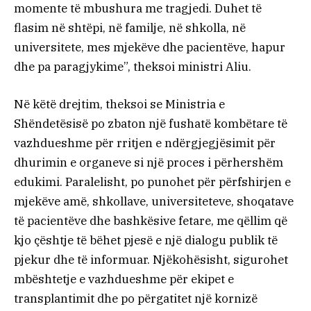
momente të mbushura me tragjedi. Duhet të
flasim në shtëpi, në familje, në shkolla, në
universitete, mes mjekëve dhe pacientëve, hapur
dhe pa paragjykime”, theksoi ministri Aliu.
Në këtë drejtim, theksoi se Ministria e
Shëndetësisë po zbaton një fushatë kombëtare të
vazhdueshme për rritjen e ndërgjegjësimit për
dhurimin e organeve si një proces i përhershëm
edukimi. Paralelisht, po punohet për përfshirjen e
mjekëve amë, shkollave, universiteteve, shoqatave
të pacientëve dhe bashkësive fetare, me qëllim që
kjo çështje të bëhet pjesë e një dialogu publik të
pjekur dhe të informuar. Njëkohësisht, sigurohet
mbështetje e vazhdueshme për ekipet e
transplantimit dhe po përgatitet një kornizë