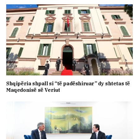
Shqipëria shpall si “të padëshiruar” dy shtetas të
Maqedonisë së Veriut