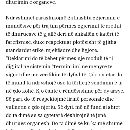
dhurimin e organeve.
Ndryshimet parashikojnë gjithashtu zgjerimin e
mundësive për trajtim përmes zgjerimit të rrethit
të dhuruesve të gjallë deri në shkallën e katërt të
farefisnisë, duke respektuar plotësisht të gjitha
standardet etike, mjekësore dhe ligjore.
“Deklarimi do të bëhet përmes një moduli të ri
digjital në sistemin ‘Termini im’, në mënyrë të
sigurt dhe me verifikim të dyfishtë. Çdo qytetar do
të mund ta ndryshojë ose ta tërheqë vendimin e tij
në çdo kohë. Kjo është e rëndësishme për dy arsye.
Së pari, do të respektojmë lirinë personale dhe
vullnetin e çdo njeriu. Së dyti, më në fund si shtet
do ta dimë se sa qytetarë dëshirojnë të jenë
dhurues organesh. Do ta dimë se ku ka më shumë