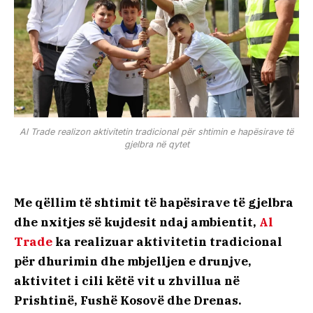
Al Trade realizon aktivitetin tradicional për shtimin e hapësirave të
gjelbra në qytet
Me qëllim të shtimit të hapësirave të gjelbra
dhe nxitjes së kujdesit ndaj ambientit,
Al
Trade
ka realizuar aktivitetin tradicional
për dhurimin dhe mbjelljen e drunjve,
aktivitet i cili këtë vit u zhvillua në
Prishtinë, Fushë Kosovë dhe Drenas.