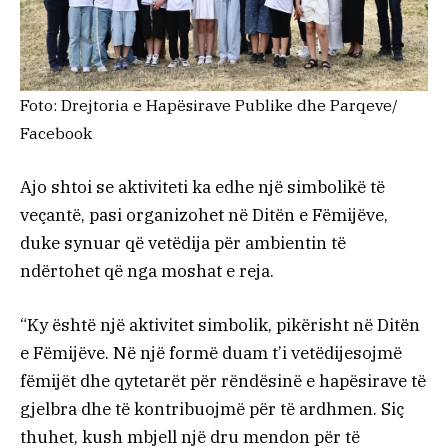
Foto: Drejtoria e Hapësirave Publike dhe Parqeve/
Facebook
Ajo shtoi se aktiviteti ka edhe një simbolikë të
veçantë, pasi organizohet në Ditën e Fëmijëve,
duke synuar që vetëdija për ambientin të
ndërtohet që nga moshat e reja.
“Ky është një aktivitet simbolik, pikërisht në Ditën
e Fëmijëve. Në një formë duam t’i vetëdijesojmë
fëmijët dhe qytetarët për rëndësinë e hapësirave të
gjelbra dhe të kontribuojmë për të ardhmen. Siç
thuhet, kush mbjell një dru mendon për të