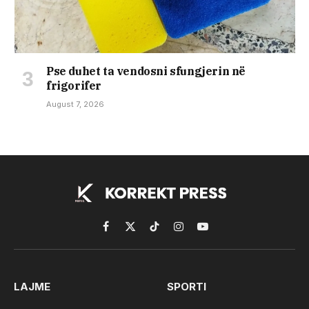
Pse duhet ta vendosni sfungjerin në
frigorifer
August 7, 2026
Facebook
X
TikTok
Instagram
YouTube
(Twitter)
LAJME
SPORTI