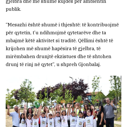
gjelbra dhe më shumë kujdes për ambientin
publik.
“Mesazhi është shumë i thjeshtë: të kontribuojmë
për qytetin, t’u ndihmojmë qytetarëve dhe ta
mbajmë këtë aktivitet si traditë. Qëllimi është të
krijohen më shumë hapësira të gjelbra, të
mirëmbahen drunjtë ekzistues dhe të shtohen
drunj të rinj në qytet”, u shpreh Gjonbalaj.