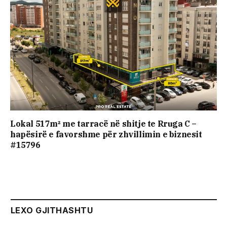
Lokal 517m² me tarracë në shitje te Rruga C –
hapësirë e favorshme për zhvillimin e biznesit
#15796
LEXO GJITHASHTU