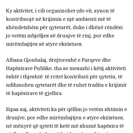
Ky aktivitet, i cili organizohet çdo vit, synon të
kontribuojë në krijimin e një ambienti më të
shëndetshëm për qytetarët, duke i dhënë rëndësi
jo vetëm mbjelljes së drunjve të rinj, por edhe
mirëmbajtjes së atyre ekzistues.
Albana Gjonbalaj, drejtoreshë e Parqeve dhe
Hapësirave Publike, tha se mesazhi i këtij aktiviteti
është i thjeshtë: të rritet kontributi për qytetin, të
ndihmohen qytetarët dhe të ruhet tradita e krijimit
të hapësirave të gjelbra.
Sipas saj, aktiviteti ka për qëllim jo vetëm shtimin e
drunjve, por edhe mirëmbajtjen e atyre ekzistues,
në mënyrë që qyteti të ketë më shumë hapësira të