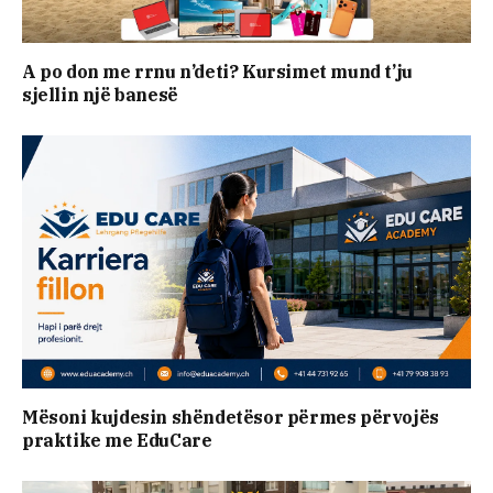
A po don me rrnu n’deti? Kursimet mund t’ju
sjellin një banesë
Mësoni kujdesin shëndetësor përmes përvojës
praktike me EduCare