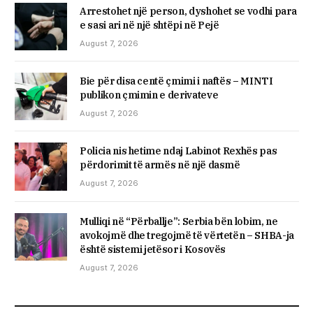
Arrestohet një person, dyshohet se vodhi para
e sasi ari në një shtëpi në Pejë
August 7, 2026
Bie për disa centë çmimi i naftës – MINTI
publikon çmimin e derivateve
August 7, 2026
Policia nis hetime ndaj Labinot Rexhës pas
përdorimit të armës në një dasmë
August 7, 2026
Mulliqi në “Përballje”: Serbia bën lobim, ne
avokojmë dhe tregojmë të vërtetën – SHBA-ja
është sistemi jetësor i Kosovës
August 7, 2026