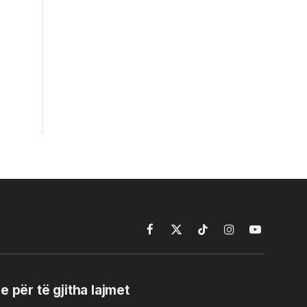
Facebook
X
TikTok
Instagram
YouTube
(Twitter)
e për të gjitha lajmet