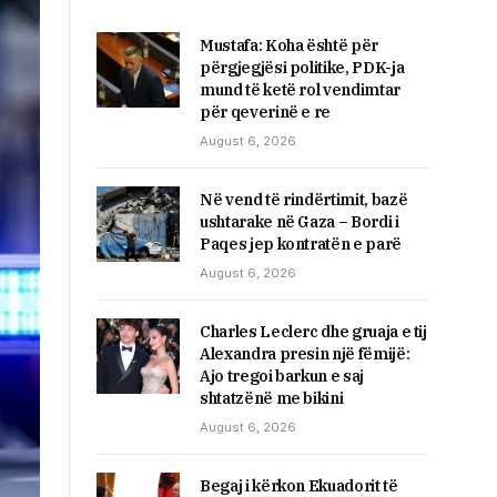
Mustafa: Koha është për
përgjegjësi politike, PDK-ja
mund të ketë rol vendimtar
për qeverinë e re
August 6, 2026
Në vend të rindërtimit, bazë
ushtarake në Gaza – Bordi i
Paqes jep kontratën e parë
August 6, 2026
Charles Leclerc dhe gruaja e tij
Alexandra presin një fëmijë:
Ajo tregoi barkun e saj
shtatzënë me bikini
August 6, 2026
Begaj i kërkon Ekuadorit të