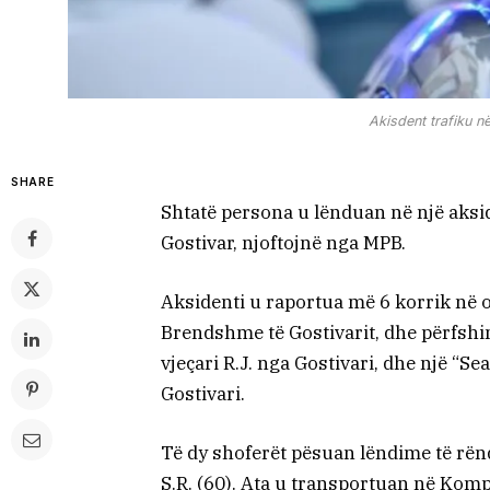
Akisdent trafiku n
SHARE
Shtatë persona u lënduan në një aksi
Gostivar, njoftojnë nga MPB.
Aksidenti u raportua më 6 korrik në 
Brendshme të Gostivarit, dhe përfshint
vjeçari R.J. nga Gostivari, dhe një “Se
Gostivari.
Të dy shoferët pësuan lëndime të rënda
S.R. (60). Ata u transportuan në Kom