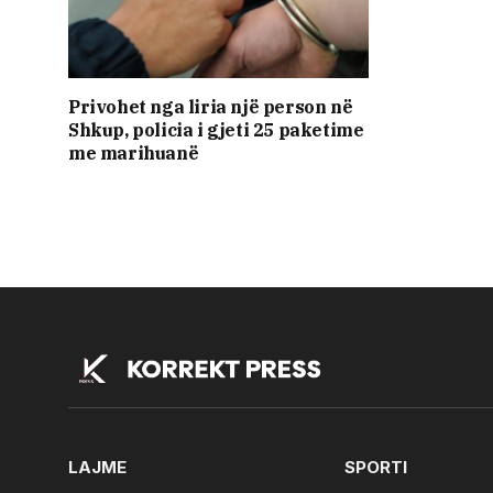
Privohet nga liria një person në
Shkup, policia i gjeti 25 paketime
me marihuanë
LAJME
SPORTI