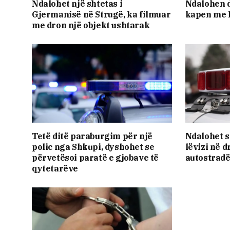
Ndalohet një shtetas i
Ndalohen d
Gjermanisë në Strugë, ka filmuar
kapen me 
me dron një objekt ushtarak
Tetë ditë paraburgim për një
Ndalohet s
polic nga Shkupi, dyshohet se
lëvizi në 
përvetësoi paratë e gjobave të
autostrad
qytetarëve