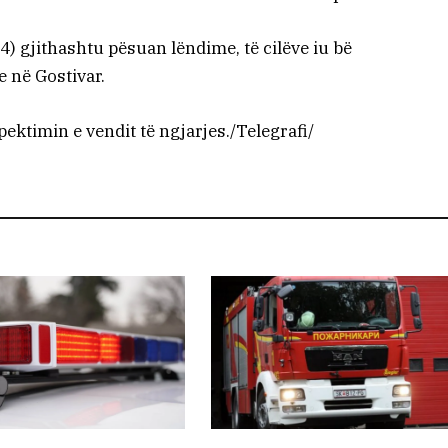
(54) gjithashtu pësuan lëndime, të cilëve iu bë
 në Gostivar.
pektimin e vendit të ngjarjes./Telegrafi/