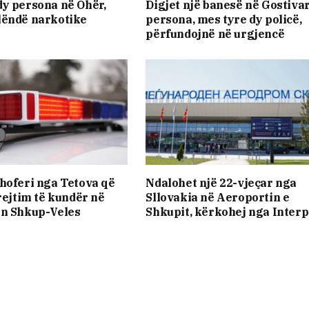
y persona në Ohër,
Digjet një banesë në Gostivar
lëndë narkotike
persona, mes tyre dy policë,
përfundojnë në urgjencë
hoferi nga Tetova që
Ndalohet një 22-vjeçar nga
drejtim të kundër në
Sllovakia në Aeroportin e
ën Shkup-Veles
Shkupit, kërkohej nga Interp