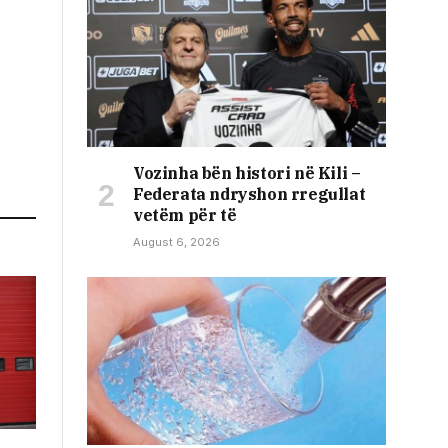
Vozinha bën histori në Kili –
Federata ndryshon rregullat
vetëm për të
August 6, 2026