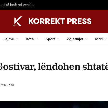
Mustafa: Koha është për përgjegjësi politike, PDK-ja mund të ketë rol vendimtar për qeverinë e re
Lajme
Bota
Sport
Zgjedhjet
Moti
Gostivar, lëndohen shtat
1 Min Read