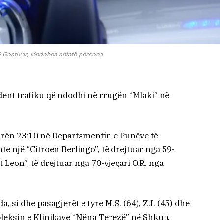
ë Gostivar, lëndohen shtatë persona
dent trafiku që ndodhi në rrugën “Mlaki” në
orën 23:10 në Departamentin e Punëve të
e një “Citroen Berlingo”, të drejtuar nga 59-
at Leon”, të drejtuar nga 70-vjeçari O.R. nga
, si dhe pasagjerët e tyre M.S. (64), Z.I. (45) dhe
pleksin e Klinikave “Nëna Terezë” në Shkup.