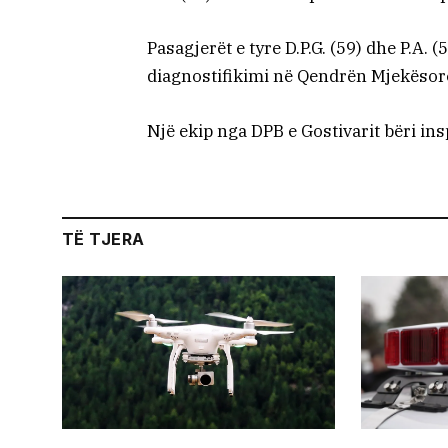
Pasagjerët e tyre D.P.G. (59) dhe P.A. 
diagnostifikimi në Qendrën Mjekësore
Një ekip nga DPB e Gostivarit bëri ins
TË TJERA