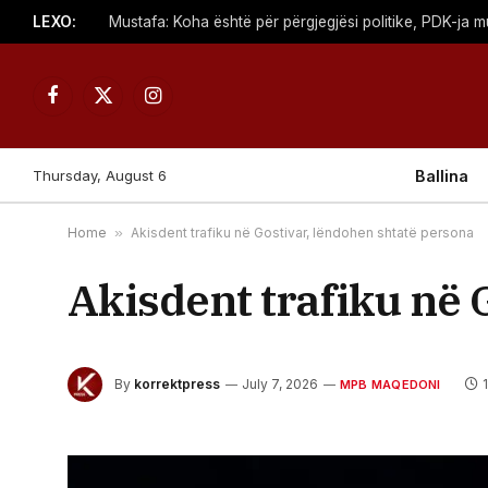
LEXO:
Facebook
X
Instagram
(Twitter)
Thursday, August 6
Ballina
Home
»
Akisdent trafiku në Gostivar, lëndohen shtatë persona
Akisdent trafiku në 
By
korrektpress
July 7, 2026
MPB MAQEDONI