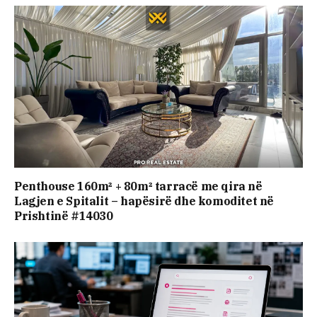
Penthouse 160m² + 80m² tarracë me qira në
Lagjen e Spitalit – hapësirë dhe komoditet në
Prishtinë #14030