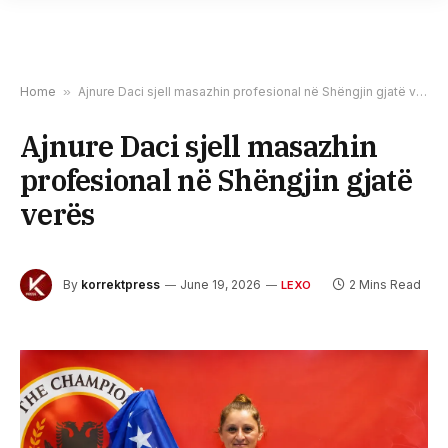
Home
»
Ajnure Daci sjell masazhin profesional në Shëngjin gjatë verës
Ajnure Daci sjell masazhin
profesional në Shëngjin gjatë
verës
By
korrektpress
June 19, 2026
2 Mins Read
LEXO