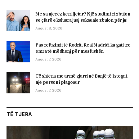
Me sa njerëz keni fjetur? Një studim i ri zbulon
se çfarë e kaluara juaj seksuale zbulon për ju!
August 8, 2026
Pas refuzimit të Rodrit, Real Madridi ka gati tre
emra të mëdhenj për mesfushën
August 7, 2026
Të shtëna me armë zjarri në Banjë të Istogut,
një person i plagosur
August 7, 2026
TË TJERA