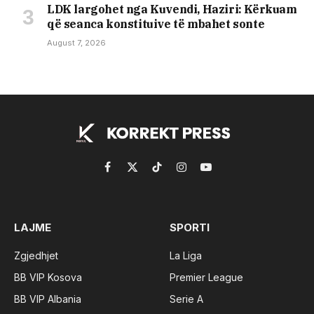
LDK largohet nga Kuvendi, Haziri: Kërkuam
që seanca konstituive të mbahet sonte
August 7, 2026
Facebook
X
TikTok
Instagram
YouTube
(Twitter)
LAJME
SPORTI
Zgjedhjet
La Liga
BB VIP Kosova
Premier League
BB VIP Albania
Serie A