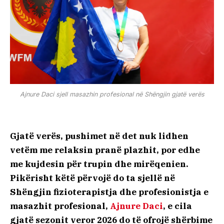
Ajnure Daci sjell masazhin profesional në Shëngjin gjatë verës
Gjatë verës, pushimet në det nuk lidhen
vetëm me relaksin pranë plazhit, por edhe
me kujdesin për trupin dhe mirëqenien.
Pikërisht këtë përvojë do ta sjellë në
Shëngjin fizioterapistja dhe profesionistja e
masazhit profesional,
Ajnure Daci
, e cila
gjatë sezonit veror 2026 do të ofrojë shërbime