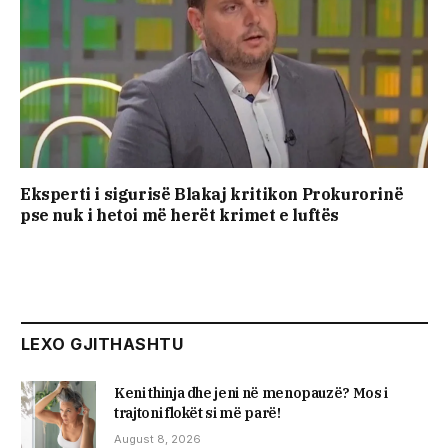
Eksperti i sigurisë Blakaj kritikon Prokurorinë
pse nuk i hetoi më herët krimet e luftës
LEXO GJITHASHTU
Keni thinja dhe jeni në menopauzë? Mos i
trajtoni flokët si më parë!
August 8, 2026