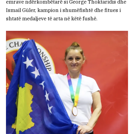
emrave ndërkombëtarë si George Thoktaridis dhe
Ismail Güler, kampion i shumëfishtë dhe fitues i
shtatë medaljeve të arta në këtë fushë.