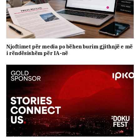
Njoftimet për media po bëhen burim gjithnjë e më
i rëndësishëm për IA-në