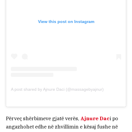
View this post on Instagram
A post shared by Ajnure Daci (@massagebyajnur)
Përveç shërbimeve gjatë verës,
Ajnure Dac
i po
angazhohet edhe në zhvillimin e kësaj fushe në