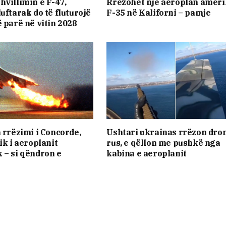
hvillimin e F-47,
Rrëzohet një aeroplan amer
uftarak do të fluturojë
F-35 në Kaliforni – pamje
ë parë në vitin 2028
a rrëzimi i Concorde,
Ushtari ukrainas rrëzon dro
ik i aeroplanit
rus, e qëllon me pushkë nga
 – si qëndron e
kabina e aeroplanit