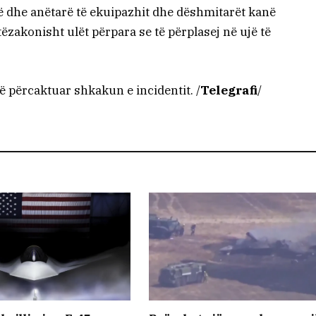
ë dhe anëtarë të ekuipazhit dhe dëshmitarët kanë
ëzakonisht ulët përpara se të përplasej në ujë të
ë përcaktuar shkakun e incidentit. /
Telegrafi
/