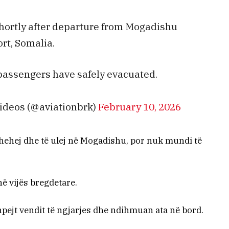
hortly after departure from Mogadishu
rt, Somalia.
 passengers have safely evacuated.
ideos (@aviationbrk)
February 10, 2026
kthehej dhe të ulej në Mogadishu, por nuk mundi të
në vijës bregdetare.
pejt vendit të ngjarjes dhe ndihmuan ata në bord.