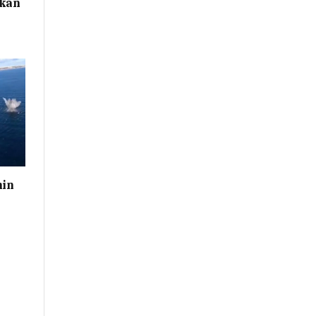
ikan
nin