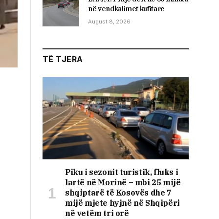
në vendkalimet kufitare
August 8, 2026
TË TJERA
Piku i sezonit turistik, fluks i
lartë në Morinë – mbi 25 mijë
shqiptarë të Kosovës dhe 7
mijë mjete hyjnë në Shqipëri
në vetëm tri orë