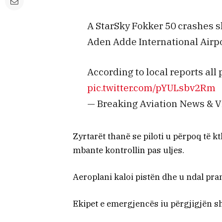
A StarSky Fokker 50 crashes s
Aden Adde International Airpo
According to local reports all
pic.twitter.com/pYULsbv2Rm
— Breaking Aviation News & V
Zyrtarët thanë se piloti u përpoq të 
mbante kontrollin pas uljes.
Aeroplani kaloi pistën dhe u ndal pra
Ekipet e emergjencës iu përgjigjën sh