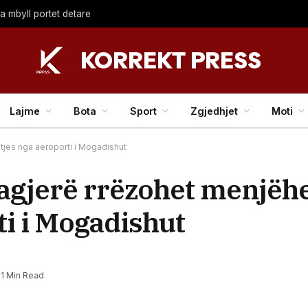
a mbyll portet detare
Lajme
Bota
Sport
Zgjedhjet
Moti
tjes nga aeroporti i Mogadishut
agjerë rrëzohet menjëh
ti i Mogadishut
1 Min Read