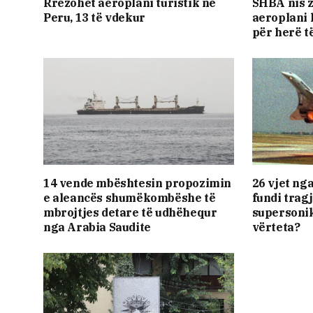
Rrëzohet aeroplani turistik në
SHBA nis z
Peru, 13 të vdekur
aeroplani l
për herë t
14 vende mbështesin propozimin
26 vjet ng
e aleancës shumëkombëshe të
fundi tragj
mbrojtjes detare të udhëhequr
supersonik
nga Arabia Saudite
vërteta?