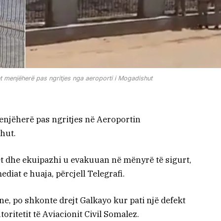
 menjëherë pas ngritjes nga aeroporti i Mogadishut
enjëherë pas ngritjes në Aeroportin
hut.
rët dhe ekuipazhi u evakuuan në mënyrë të sigurt,
iat e huaja, përcjell Telegrafi.
ne, po shkonte drejt Galkayo kur pati një defekt
oritetit të Aviacionit Civil Somalez.