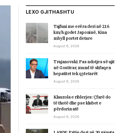
LEXO GJITHASHTU
Tajfuni me erëra deri në 216
km/h godet Japoninë, Kina
mbyll portet detare
August 8, 2026
Trajanovski: Pas ndotjes së ujit
në Gostivar, mund të shfaqen
hepatitet tek qytetarët
August 8, 2026
Klauzola e riblerjes: Çfarë do
të thotë dhe pse klubet e
përdorin atë
August 8, 2026
LAMM: Pritje deri në 30 minuta