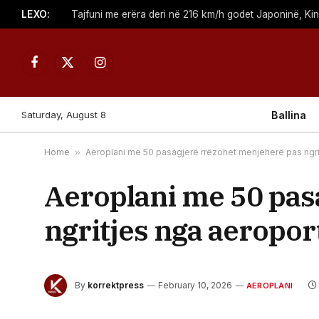
LEXO:
Tajfuni me erëra deri në 216 km/h godet Japoninë, Kin
Facebook
X
Instagram
(Twitter)
Saturday, August 8
Ballina
Home
»
Aeroplani me 50 pasagjerë rrëzohet menjëherë pas ngri
Aeroplani me 50 pas
ngritjes nga aeropor
By
korrektpress
February 10, 2026
AEROPLANI