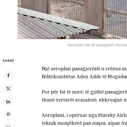
Aeroplani me 50 pasagjerë rrëzohet
SHARE
Një aeroplan pasagjerësh u rrëzua m
Ndërkombëtar Aden Adde të Mogadis
Por për fat të mirë, të gjithë pasagje
thanë zyrtarët somalezë, shkruajnë med
Aeroplani, i operuar nga Starsky Airli
teknik menjëherë pas nisjes, sipas Aut