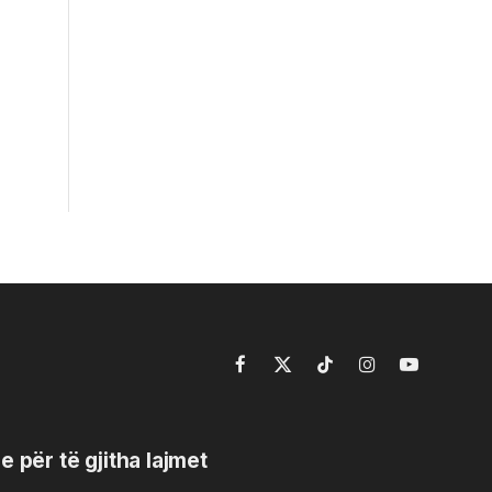
Facebook
X
TikTok
Instagram
YouTube
(Twitter)
e për të gjitha lajmet