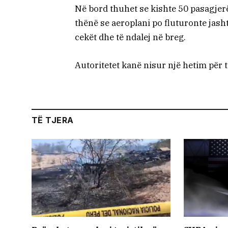
Në bord thuhet se kishte 50 pasagjer
thënë se aeroplani po fluturonte jasht
cekët dhe të ndalej në breg.
Autoritetet kanë nisur një hetim për t
TË TJERA