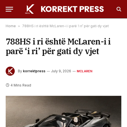
Home
»
788HS i ri është McLaren-i i parë ‘i ri’ për gati dy vjet
788HS i ri është McLaren-i i
parë ‘i ri’ për gati dy vjet
By
korrektpress
July 9, 2026
MCLAREN
4 Mins Read