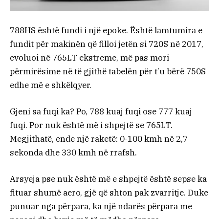
788HS është fundi i një epoke. Është lamtumira e
fundit për makinën që filloi jetën si 720S në 2017,
evoluoi në 765LT ekstreme, më pas mori
përmirësime në të gjithë tabelën për t’u bërë 750S
edhe më e shkëlqyer.
Gjeni sa fuqi ka? Po, 788 kuaj fuqi ose 777 kuaj
fuqi. Por nuk është më i shpejtë se 765LT.
Megjithatë, ende një raketë: 0-100 kmh në 2,7
sekonda dhe 330 kmh në rrafsh.
Arsyeja pse nuk është më e shpejtë është sepse ka
fituar shumë aero, gjë që shton pak zvarritje. Duke
punuar nga përpara, ka një ndarës përpara me