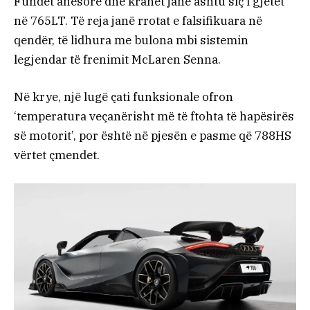
Fundet anësore dhe krahët janë ashtu siç i gjetët
në 765LT. Të reja janë rrotat e falsifikuara në
qendër, të lidhura me bulona mbi sistemin
legjendar të frenimit McLaren Senna.
Në krye, një lugë çati funksionale ofron
‘temperatura veçanërisht më të ftohta të hapësirës
së motorit’, por është në pjesën e pasme që 788HS
vërtet çmendet.