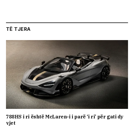
TË TJERA
788HS i ri është McLaren-i i parë ‘i ri’ për gati dy
vjet