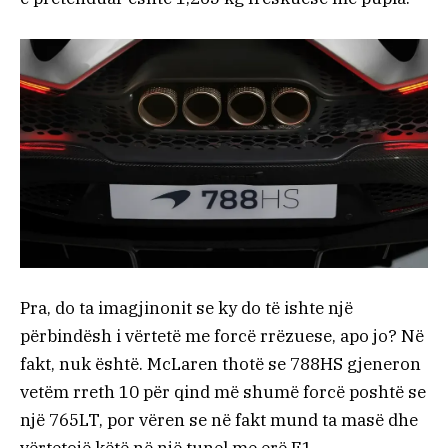
Pra, do ta imagjinonit se ky do të ishte një
përbindësh i vërtetë me forcë rrëzuese, apo jo? Në
fakt, nuk është. McLaren thotë se 788HS gjeneron
vetëm rreth 10 për qind më shumë forcë poshtë se
një 765LT, por vëren se në fakt mund ta masë dhe