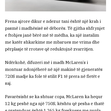
Frena ajrore dikur e ndezur tani është një krah i
pasmë i madhësisë së dëborës. Të gjitha shfrynjet
e ftohjes janë bërë më të mëdha, ka një instalim
me katër shkarkime me mbarues me vrima dhe
përplasje të rrotave që reduktojnë zvarritjen.
Ndërkohë, difuzeri më i madh McLaren’s i
montuar ndonjëherë në një makinë të gjeneratës
720S madje ka fole të stilit F1 të prera në fletët e
saj.
Pavarësisht se ka shtuar copa, McLaren ka hequr
12 kg peshë nga një 750S, kështu që pesha e thatë
e pretenduar është 1,265 kg freskuese me pupla.