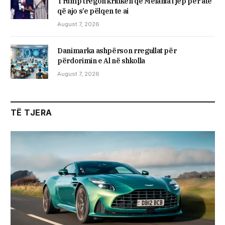
Trump tregon kritikën që Melania i jep për atë
që ajo s’e pëlqen te ai
August 7, 2026
Danimarka ashpërson rregullat për
përdorimin e Al në shkolla
August 7, 2026
TË TJERA