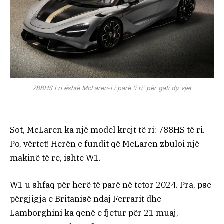
788HS i ri është McLaren-i i parë 'i ri' për gati dy vjet
Sot, McLaren ka një model krejt të ri: 788HS të ri.
Po, vërtet! Herën e fundit që McLaren zbuloi një
makinë të re, ishte W1.
W1 u shfaq për herë të parë në tetor 2024. Pra, pse
përgjigja e Britanisë ndaj Ferrarit dhe
Lamborghini ka qenë e fjetur për 21 muaj,