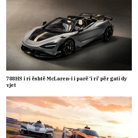
788HS i ri është McLaren-i i parë ‘i ri’ për gati dy
vjet