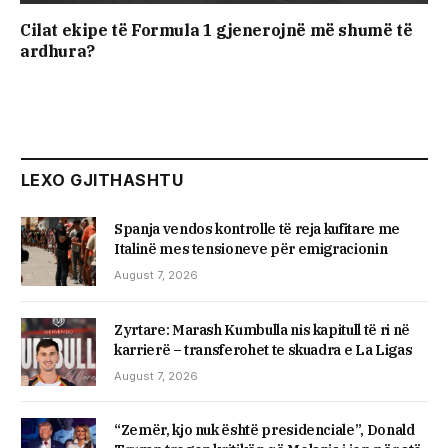
Cilat ekipe të Formula 1 gjenerojnë më shumë të
ardhura?
LEXO GJITHASHTU
Spanja vendos kontrolle të reja kufitare me
Italinë mes tensioneve për emigracionin
August 7, 2026
Zyrtare: Marash Kumbulla nis kapitull të ri në
karrierë – transferohet te skuadra e La Ligas
August 7, 2026
“Zemër, kjo nuk është presidenciale”, Donald