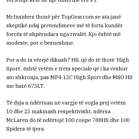
vërtetojë këtë në një tunel me erë F1.
McInsiders thonë për TopGear.com se ata janë
skeptikë ndaj pretendimeve më të forta kundër
forcës të shpërndara nga rivalët. Kjo është më
modeste, por e besueshme.
Por a do ta vërejë dikush? HS, që do të thotë ‘High
Sport’, është vetëm e treta speciale që i ka veshur
ato shkronja, pas MP4-12C High Sport dhe MSO HS
me bazë 675LT.
Të dyja u ndërtuan në vargje të vogla prej vetëm
10 dhe 25 makinash respektivisht, ndërsa
McLaren do të ndërtojë 100 coupe 788HS dhe 100
Spiders të tjera.