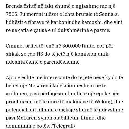
Brenda është në fakt shumë e ngjashme me një
750S. Ju merrni ulëset e lehta brutale të Senna-s,
lidhësit e fibrave të karbonit dhe kamoshi, dhe vini
re se çatia e çatisë e ul dukshmërinë e pasme.
Çmimet pritet të jenë në 300,000 funte, por për
shkak se çdo HS do të jetë një komision unik,
ndoshta është e parëndësishme.
Ajo që është më interesante do të jetë nëse ky do të
bëhet një McLaren i koleksionueshëm në të
ardhmen, pasi përfaqëson fundin e një epoke për
prodhuesin më të mirë të makinave të Woking, dhe
potencialisht fillimin e diçkaje shumë të ndryshme
pasi McLaren synon stabilitetin, fitimet dhe
dominimin e botës. /Telegrafi/