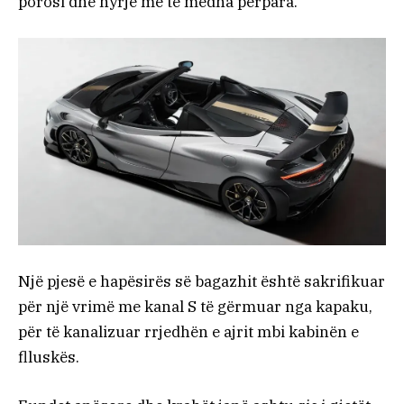
porosi dhe hyrje më të mëdha përpara.
Një pjesë e hapësirës së bagazhit është sakrifikuar
për një vrimë me kanal S të gërmuar nga kapaku,
për të kanalizuar rrjedhën e ajrit mbi kabinën e
flluskës.