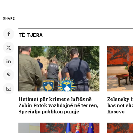
SHARE
TË TJERA
Hetimet për krimet e luftës në
Zelensky i
Zubin Potok vazhdojnë në terren,
has not ch
Specialja publikon pamje
Kosovo