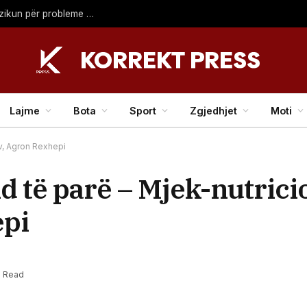
Mënyra si fëmijët flasin për stresin mund të zbulojë rrezikun për probleme mendore
Lajme
Bota
Sport
Zgjedhjet
Moti
iv, Agron Rexhepi
d të parë – Mjek-nutricio
epi
n Read