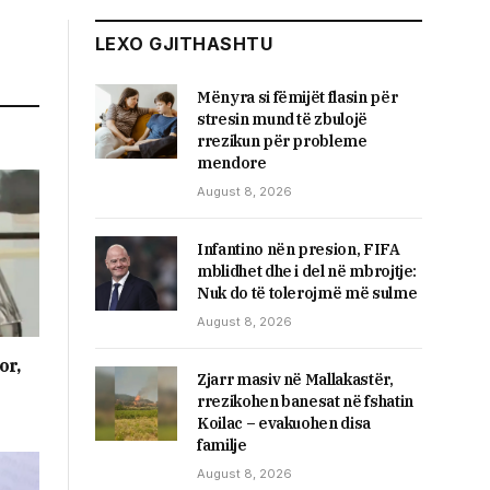
LEXO GJITHASHTU
Mënyra si fëmijët flasin për
stresin mund të zbulojë
rrezikun për probleme
mendore
August 8, 2026
Infantino nën presion, FIFA
mblidhet dhe i del në mbrojtje:
Nuk do të tolerojmë më sulme
August 8, 2026
or,
Zjarr masiv në Mallakastër,
rrezikohen banesat në fshatin
Koilac – evakuohen disa
familje
August 8, 2026