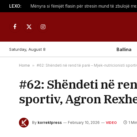
LEXO:
Facebook
X
Instagram
(Twitter)
Saturday, August 8
Ballina
Home
»
#62: Shëndeti në rend të parë – Mjek-nutricionisti sport
#62: Shëndeti në ren
sportiv, Agron Rexh
By
korrektpress
February 10, 2026
1 Mi
VIDEO