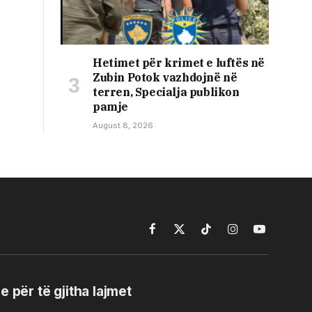
Hetimet për krimet e luftës në
Zubin Potok vazhdojnë në
terren, Specialja publikon
pamje
August 8, 2026
Facebook
X
TikTok
Instagram
YouTube
(Twitter)
e për të gjitha lajmet