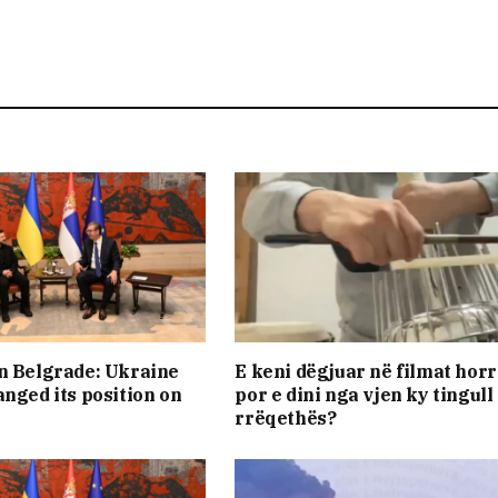
n Belgrade: Ukraine
E keni dëgjuar në filmat horr
anged its position on
por e dini nga vjen ky tingull
rrëqethës?