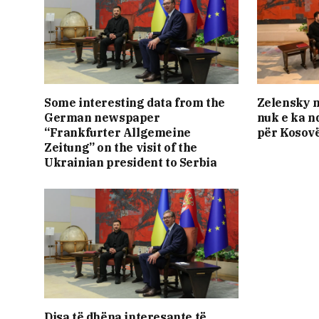
Some interesting data from the
Zelensky 
German newspaper
nuk e ka 
“Frankfurter Allgemeine
për Kosov
Zeitung” on the visit of the
Ukrainian president to Serbia
Disa të dhëna interesante të