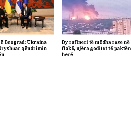
në Beograd: Ukraina
Dy rafineri të mëdha ruse në
ndryshuar qëndrimin
flakë, njëra goditet të paktën
ën
herë