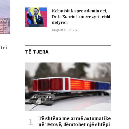
Kolumbia ka presidentin e ri,
De la Espriella merr zyrtarisht
detyrën
August 8, 2026
 tri
TË TJERA
Të shtëna me armë automatike
në Tetovë, dëmtohet një shtëpi