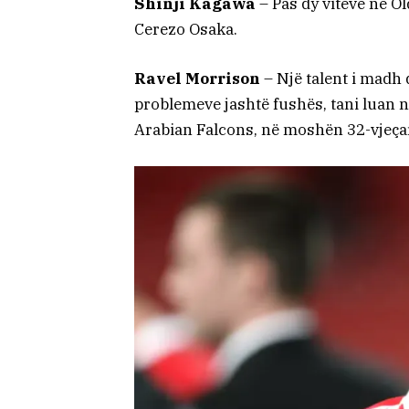
Shinji Kagawa
– Pas dy viteve në O
Cerezo Osaka.
Ravel Morrison
– Një talent i madh 
problemeve jashtë fushës, tani luan n
Arabian Falcons, në moshën 32-vjeça