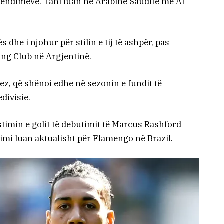
ë lëndimeve. Tani luan në Arabinë Saudite me Al
ës dhe i njohur për stilin e tij të ashpër, pas
ing Club në Argjentinë.
ez, që shënoi edhe në sezonin e fundit të
divisie.
stimin e golit të debutimit të Marcus Rashford
mi luan aktualisht për Flamengo në Brazil.