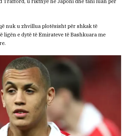
ld Trafford, u rikthye në Japoni dhe tani luan për
që nuk u zhvillua plotësisht për shkak të
ë ligën e dytë të Emirateve të Bashkuara me
re.