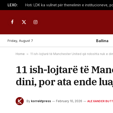
LEXO:
Facebook
X
Instagram
(Twitter)
Friday, August 7
Ballina
Home
»
11 ish-lojtarë të Manchester United që ndoshta nuk e dini
11 ish-lojtarë të Ma
dini, por ata ende lu
By
korrektpress
February 10, 2026
ALEXANDER BUT