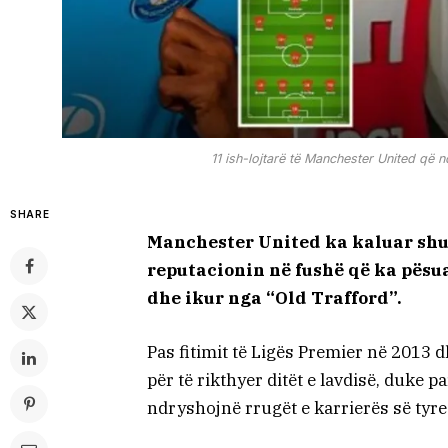
11 ish-lojtarë të Manchester United që n
SHARE
Manchester United ka kaluar shu
reputacionin në fushë që ka pësu
dhe ikur nga “Old Trafford”.
Pas fitimit të Ligës Premier në 2013 d
për të rikthyer ditët e lavdisë, duke
ndryshojnë rrugët e karrierës së tyre