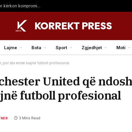
Hoti: LDK ka vullnet për themelimin e institucioneve, por kërkon kompromis – duke shantazhuar me zgjedhje nuk arrihet asgjë
Lajme
Bota
Sport
Zgjedhjet
Moti
, por ata ende luajnë futboll profesional
nchester United që ndosh
ajnë futboll profesional
3 Mins Read
TNER