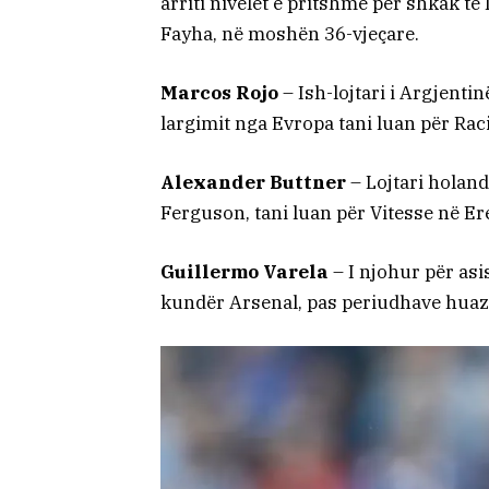
arriti nivelet e pritshme për shkak t
Fayha, në moshën 36-vjeçare.
Marcos Rojo
– Ish-lojtari i Argjentin
largimit nga Evropa tani luan për Rac
Alexander Buttner
– Lojtari holand
Ferguson, tani luan për Vitesse në Ere
Guillermo Varela
– I njohur për asi
kundër Arsenal, pas periudhave huazi