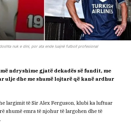
doshta nuk e dini, por ata ende luajnë futboll profesional
më ndryshime gjatë dekadës së fundit, me
ar ulje dhe me shumë lojtarë që kanë ardhur
he largimit të Sir Alex Ferguson, klubi ka luftuar
 parë shumë emra të njohur të largohen dhe të
.