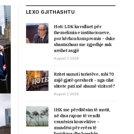
LEXO GJITHASHTU
Hoti: LDK ka vullnet për
themelimin e institucioneve,
por kërkon kompromis – duke
shantazhuar me zgjedhje nuk
arrihet asgjë
August 7, 2026
Rritet numri i turistëve, mbi 70
mijë gjatë qershorit – nga cilat
shtete pati më shumë vizitorë?
August 7, 2026
IHK me përditësim të motit,
në disa rajone të vendit
vranësira konvektive –
mundësi për erëra të
fuqishme dhe breshër