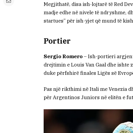
Megjithatë, disa ish-lojtarë të Red De
madje edhe në nivele të ndryshme, 
startues” për ish-yjet që mund të kish
Portier
Sergio Romero
– Ish-portieri argj
drejtimin e Louis Van Gaal dhe ishte 
duke përfshirë finales Ligës së Evrop
Pas një rikthimi në Itali me Venezia 
për Argentinos Juniors në elitën e fu