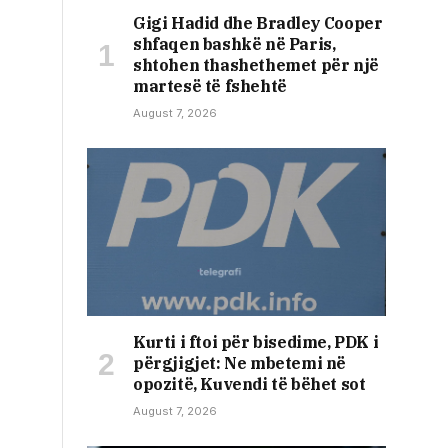
Gigi Hadid dhe Bradley Cooper
shfaqen bashkë në Paris,
shtohen thashethemet për një
martesë të fshehtë
August 7, 2026
​Kurti i ftoi për bisedime, PDK i
përgjigjet: Ne mbetemi në
opozitë, Kuvendi të bëhet sot
August 7, 2026