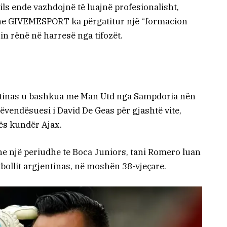
vils ende vazhdojnë të luajnë profesionalisht,
dhe GIVEMESPORT ka përgatitur një “formacion
in rënë në harresë nga tifozët.
entinas u bashkua me Man Utd nga Sampdoria nën
zëvendësuesi i David De Geas për gjashtë vite,
ës kundër Ajax.
dhe një periudhe te Boca Juniors, tani Romero luan
tbollit argjentinas, në moshën 38-vjeçare.